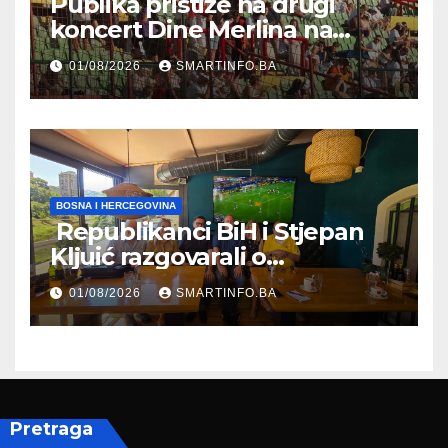
Publika pristiže na drugi
koncert Dine Merlina na
Koševu
01/08/2026
SMARTINFO.BA
BOSNA I HERCEGOVINA
Republikanci BiH i Stjepan
Kljuić razgovarali o
evropskom putu Bosne i
01/08/2026
SMARTINFO.BA
Hercegovine
Pretraga