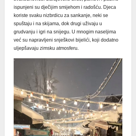
ispunjeni su dječijim smijehom i radošću. Djeca
koriste svaku nizbrdicu za sankanje, neki se
spuštaju i na skijama, dok drugi uživaju u
grudvanju i igri na snijegu. U mnogim naseljima
već su napravljeni snješkovi bijelići, koji dodatno
uljepšavaju zimsku atmosferu.