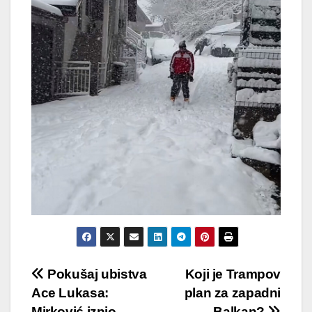
Post
Pokušaj ubistva
Koji je Trampov
Ace Lukasa:
plan za zapadni
navigation
Mirković iznio
Balkan?