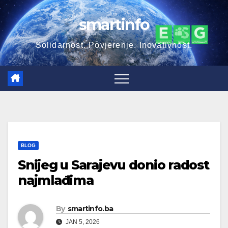
Skip
smartinfo
to
content
Solidarnost. Povjerenje. Inovativnost.
BLOG
Snijeg u Sarajevu donio radost
najmlađima
By
smartinfo.ba
JAN 5, 2026