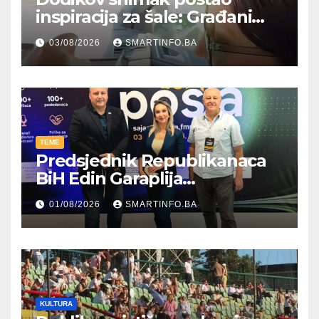
inspiracija za šale: Građani
kroz parodiju poslali poruku
03/08/2026
SMARTINFO.BA
TEME
Predsjednik Republikanaca
BiH Edin Garaplija
prisustvovao prezentaciji
01/08/2026
SMARTINFO.BA
Federalnog sajma
zapošljavanja
KULTURA