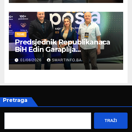
TEME
Predsjednik Republikanaca
BiH Edin Garaplija
prisustvovao prezentaciji
01/08/2026
SMARTINFO.BA
Federalnog sajma
zapošljavanja
Pretraga
TRAŽI