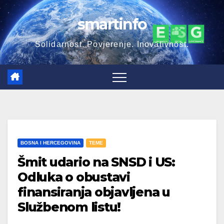
Skip
smartinfo
to
content
Solidarnost. Povjerenje. Inovativnost.
BOSNA I HERCEGOVINA
TEME
Šmit udario na SNSD i US:
Odluka o obustavi
finansiranja objavljena u
Službenom listu!