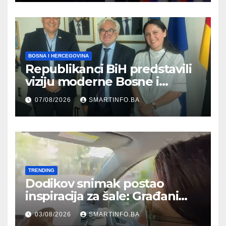
građanima
BOSNA I HERCEGOVINA
Republikanci BiH predstavili
viziju moderne Bosne i
Hercegovine ambasadoru
07/08/2026
SMARTINFO.BA
Njemačke
TRENDING
Dodikov snimak postao
inspiracija za šale: Građani
kroz parodiju poslali poruku
03/08/2026
SMARTINFO.BA