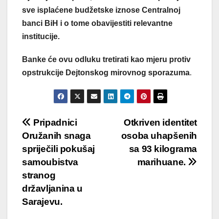
sve isplaćene budžetske iznose Centralnoj
banci BiH i o tome obavijestiti relevantne
institucije.
Banke će ovu odluku tretirati kao mjeru protiv
opstrukcije Dejtonskog mirovnog sporazuma
.
Post
Pripadnici
Otkriven identitet
Oružanih snaga
osoba uhapšenih
navigation
spriječili pokušaj
sa 93 kilograma
samoubistva
marihuane.
stranog
državljanina u
Sarajevu.