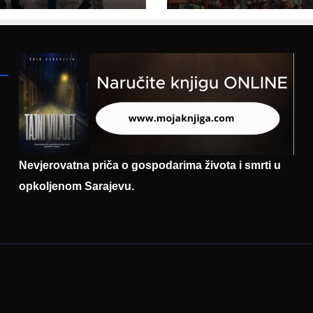
entaciji
eralnog sajma
šljavanja
Nevjerovatna priča o gospodarima života i smrti u
opkoljenom Sarajevu.