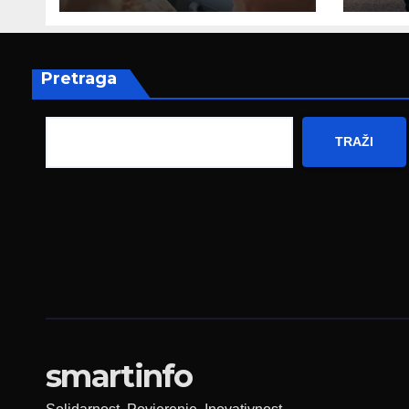
poruku
prez
Fed
zapo
Pretraga
TRAŽI
smartinfo