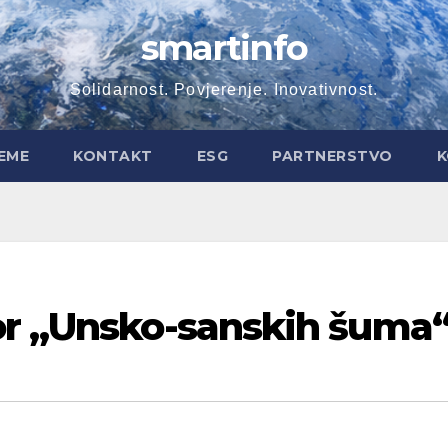
smartinfo
Solidarnost. Povjerenje. Inovativnost.
EME
KONTAKT
ESG
PARTNERSTVO
K
or „Unsko-sanskih šuma