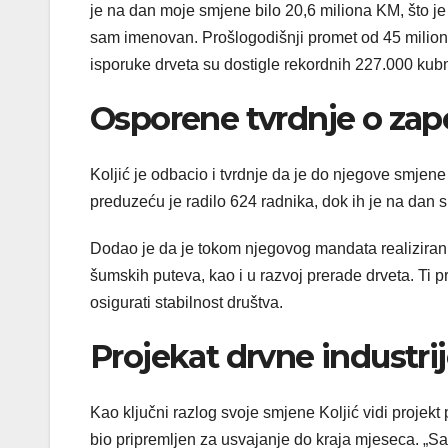
je na dan moje smjene bilo 20,6 miliona KM, što j
sam imenovan. Prošlogodišnji promet od 45 miliona
isporuke drveta su dostigle rekordnih 227.000 kubni
Osporene tvrdnje o zap
Koljić je odbacio i tvrdnje da je do njegove smj
preduzeću je radilo 624 radnika, dok ih je na dan 
Dodao je da je tokom njegovog mandata realiziran
šumskih puteva, kao i u razvoj prerade drveta. Ti pr
osigurati stabilnost društva.
Projekat drvne industrij
Kao ključni razlog svoje smjene Koljić vidi projekt 
bio pripremljen za usvajanje do kraja mjeseca. „Sa