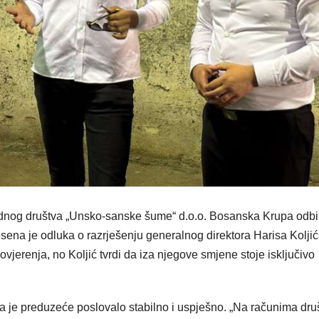
dnog društva „Unsko-sanske šume“ d.o.o. Bosanska Krupa odbi
esena je odluka o razrješenju generalnog direktora Harisa Koljić
jerenja, no Koljić tvrdi da iza njegove smjene stoje isključivo
 je preduzeće poslovalo stabilno i uspješno. „Na računima dru