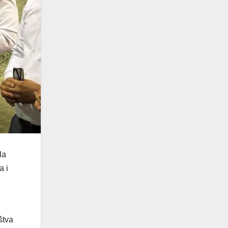
la
a i
štva