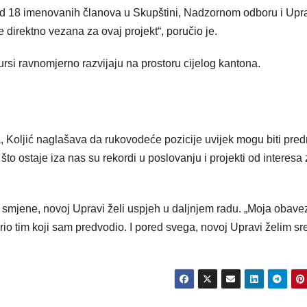
 od 18 imenovanih članova u Skupštini, Nadzornom odboru i Upra
 direktno vezana za ovaj projekt“, poručio je.
ursi ravnomjerno razvijaju na prostoru cijelog kantona.
na, Koljić naglašava da rukovodeće pozicije uvijek mogu biti pre
o ostaje iza nas su rekordi u poslovanju i projekti od interesa 
ge smjene, novoj Upravi želi uspjeh u daljnjem radu. „Moja obave
ostvario tim koji sam predvodio. I pored svega, novoj Upravi želim sr