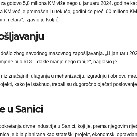
e za gotovo 5,8 miliona KM više nego u januaru 2024. godine ka
 KM već je premašen i u tekućoj godini će preći 60 miliona KM
h metara“, izjavio je Koljić.
ošljavanju
ene došlo zbog navodnog masovnog zapošljavanja. „U januaru 202
smjene bilo 613 – dakle manje nego ranije“, naglasio je.
 niz značajnih ulaganja u mehanizaciju, izgradnju i obnovu mre
ojekti, kako je istaknuo, trebali su dugoročno ojačati poslovanje
e u Sanici
pokretanja drvne industrije u Sanici, koji je, prema njegovim rije
nica je bila planirana kao strateški projekt, ekonomski opravdan