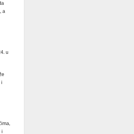
da
, a
4. u
že
 i
čima,
 i