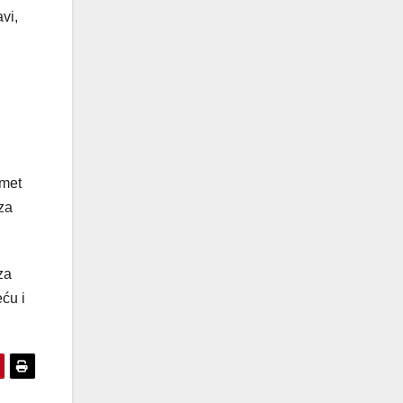
vi,
dmet
za
za
eću i