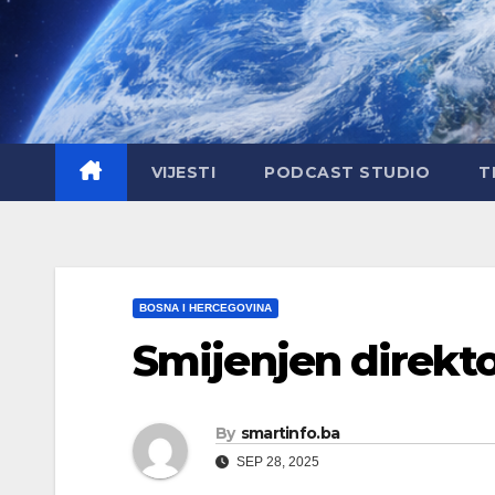
Skip
to
content
VIJESTI
PODCAST STUDIO
T
BOSNA I HERCEGOVINA
Smijenjen direkt
By
smartinfo.ba
SEP 28, 2025