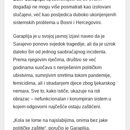
događaji ne mogu više posmatrati kao izolovani
slučajevi, već kao posljedica duboko ukorijenjenih
sistemskih problema u Bosni i Hercegovini.
Garaplija je u svojoj javnoj izjavi naveo da je
Sarajevo ponovo svjedok tragedije, ali da je uzrok
daleko širi od jednog saobraćajnog incidenta.
Prema njegovim riječima, društvo se već
godinama suočava s neriješenim političkim
ubistvima, sumnjivim smrtima tokom pandemije,
femicidima, ali i stradanjem djece zbog ljekarskog
nemara. Sve to, kako ističe, ukazuje na isti
obrazac – nefunkcionalan i korumpiran sistem u
kojem odgovorni najčešće ostaju zaštićeni.
„Kola se lome na najslabijima, onima bez jake
političke zaštite“, poručio je Garaplija,