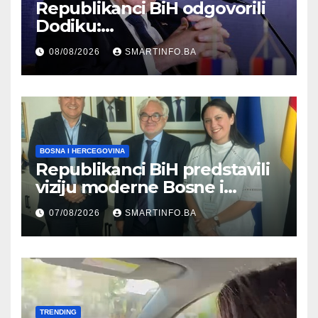
Republikanci BiH odgovorili
Dodiku:
Bosanskohercegovačka
08/08/2026
SMARTINFO.BA
kultura postoji i pripada svim
građanima
BOSNA I HERCEGOVINA
Republikanci BiH predstavili
viziju moderne Bosne i
Hercegovine ambasadoru
07/08/2026
SMARTINFO.BA
Njemačke
TRENDING