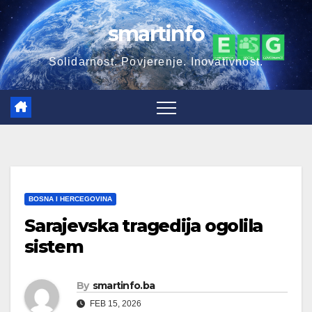
Skip
smartinfo
to
content
Solidarnost. Povjerenje. Inovativnost.
BOSNA I HERCEGOVINA
Sarajevska tragedija ogolila
sistem
By
smartinfo.ba
FEB 15, 2026