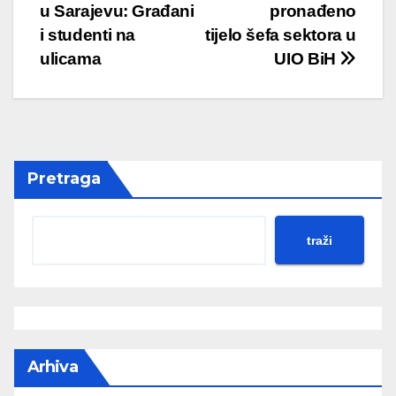
u Sarajevu: Građani
pronađeno
navigation
i studenti na
tijelo šefa sektora u
ulicama
UIO BiH
Pretraga
traži
Arhiva