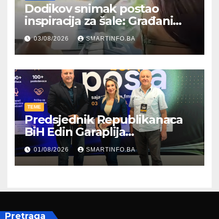
Dodikov snimak postao
inspiracija za šale: Građani
kroz parodiju poslali poruku
03/08/2026
SMARTINFO.BA
TEME
Predsjednik Republikanaca
BiH Edin Garaplija
prisustvovao prezentaciji
01/08/2026
SMARTINFO.BA
Federalnog sajma
zapošljavanja
Pretraga