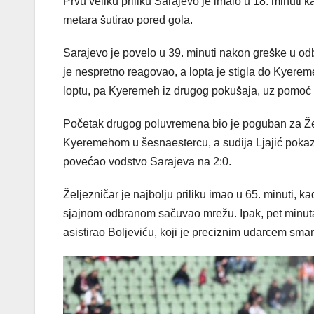
Prvu veliku priliku Sarajevo je imalo u 18. minuti 
metara šutirao pored gola.
Sarajevo je povelo u 39. minuti nakon greške u odb
je nespretno reagovao, a lopta je stigla do Kyerem
loptu, pa Kyeremeh iz drugog pokušaja, uz pomoć
Početak drugog poluvremena bio je poguban za Žel
Kyeremehom u šesnaestercu, a sudija Ljajić pokazao
povećao vodstvo Sarajeva na 2:0.
Željezničar je najbolju priliku imao u 65. minuti, 
sjajnom odbranom sačuvao mrežu. Ipak, pet minuta 
asistirao Boljeviću, koji je preciznim udarcem smanj