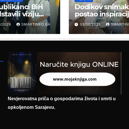
blikanci BiH
Dodikov snimak
tavili viziju
postao inspiraci
erne Bosne i
šale: Građani kr
8/2026
SMARTINFO.BA
03/08/2026
SMARTIN
cegovine
parodiju poslali
asadoru
poruku
mačke
Nevjerovatna priča o gospodarima života i smrti u
opkoljenom Sarajevu.