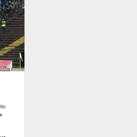
tio
je