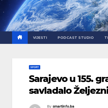
Skip
to
content
VIJESTI
PODCAST STUDIO
T
SPORT
Sarajevo u 155. g
savladalo Željezn
By
smartinfo.ba