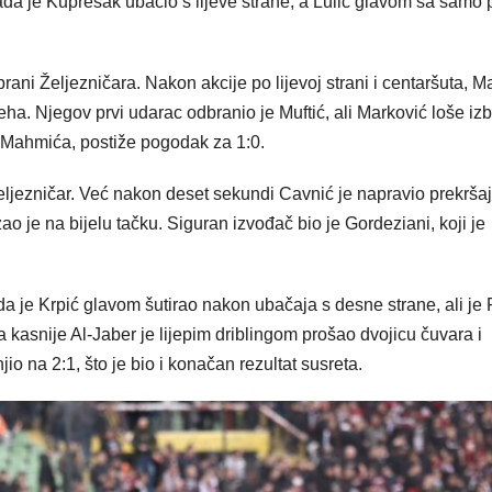
kada je Kuprešak ubacio s lijeve strane, a Lulić glavom sa samo 
rani Željezničara. Nakon akcije po lijevoj strani i centaršuta, 
eha. Njegov prvi udarac odbranio je Muftić, ali Marković loše iz
 Mahmića, postiže pogodak za 1:0.
jezničar. Već nakon deset sekundi Cavnić je napravio prekrša
 je na bijelu tačku. Siguran izvođač bio je Gordeziani, koji je
kada je Krpić glavom šutirao nakon ubačaja s desne strane, ali je
kasnije Al-Jaber je lijepim driblingom prošao dvojicu čuvara i
io na 2:1, što je bio i konačan rezultat susreta.