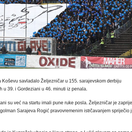
a Koševu savladalo Željezničar u 155. sarajevskom derbiju
 u 39. i Gordeziani u 46. minuti iz penala.
ni su već na startu imali pune ruke posla. Željezničar je zaprije
no golman Sarajeva Rogić pravovremenim istrčavanjem spriječio 