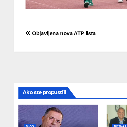
Post
Objavljena nova ATP lista
navigation
Ako ste propustili
BLOG
BOSNA I