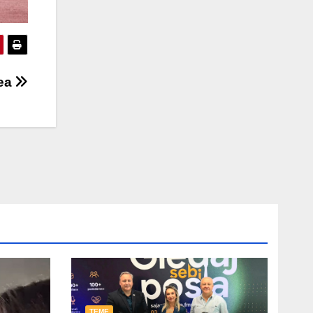
čea
TEME