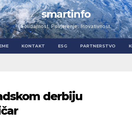
smartinfo
Solidarnost. Povjerenje. Inovativnost.
EME
KONTAKT
ESG
PARTNERSTVO
K
radskom derbiju
ičar