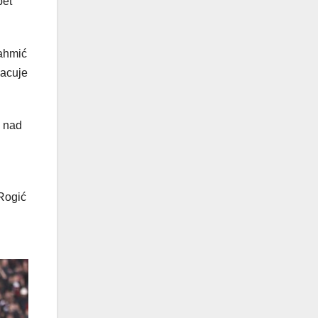
pet
Mahmić
bacuje
j nad
 Rogić