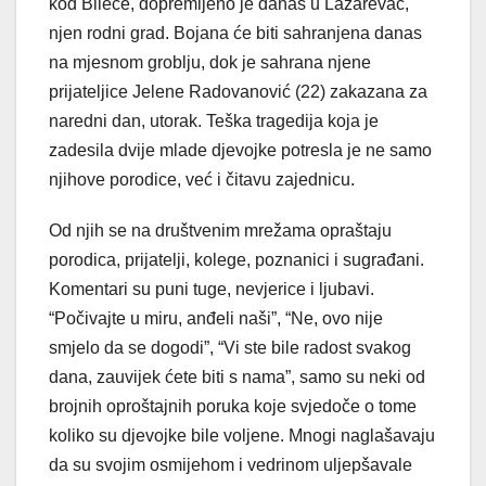
kod Bileće, dopremljeno je danas u Lazarevac,
njen rodni grad. Bojana će biti sahranjena danas
na mjesnom groblju, dok je sahrana njene
prijateljice Jelene Radovanović (22) zakazana za
naredni dan, utorak. Teška tragedija koja je
zadesila dvije mlade djevojke potresla je ne samo
njihove porodice, već i čitavu zajednicu.
Od njih se na društvenim mrežama opraštaju
porodica, prijatelji, kolege, poznanici i sugrađani.
Komentari su puni tuge, nevjerice i ljubavi.
“Počivajte u miru, anđeli naši”, “Ne, ovo nije
smjelo da se dogodi”, “Vi ste bile radost svakog
dana, zauvijek ćete biti s nama”, samo su neki od
brojnih oproštajnih poruka koje svjedoče o tome
koliko su djevojke bile voljene. Mnogi naglašavaju
da su svojim osmijehom i vedrinom uljepšavale