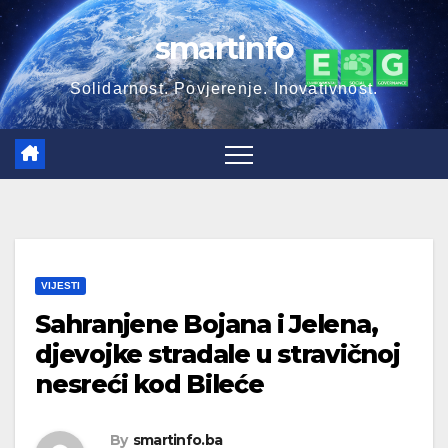
Skip
smartinfo
to
content
Solidarnost. Povjerenje. Inovativnost.
VIJESTI
Sahranjene Bojana i Jelena,
djevojke stradale u stravičnoj
nesreći kod Bileće
By
smartinfo.ba