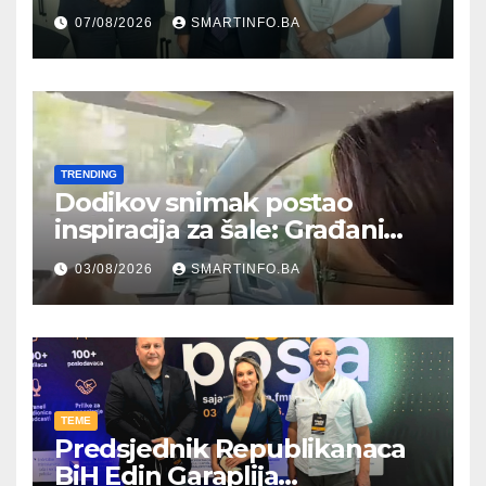
Hercegovine ambasadoru
07/08/2026
SMARTINFO.BA
Njemačke
TRENDING
Dodikov snimak postao
inspiracija za šale: Građani
kroz parodiju poslali poruku
03/08/2026
SMARTINFO.BA
TEME
Predsjednik Republikanaca
BiH Edin Garaplija