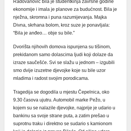
Radovanović bila je studentkinja završne godine
ekonomije i imala je planove za budućnost. Bila je
nježna, skromna i puna razumijevanja. Majka
Divna, skrhana bolom, kroz suze je ponavljala:
“Bila je anđeo… obje su bile.”
Dvorišta njihovih domova ispunjena su tišinom,
prekidanom samo dolascima ljudi koji dolaze da
izraze saučešće. Svi se slažu u jednom – izgubili
smo dvije izuzetne djevojke koje su bile uzor
mladima i radost svojim porodicama.
Tragedija se dogodila u mjestu Čepelnica, oko
9.30 časova ujutru. Automobil marke Pežo, u
kojem su se nalazile djevojke, najprije je udario u
bankinu sa svoje strane puta, a zatim prešao u
suprotnu traku i direktno se sudario s kamionom