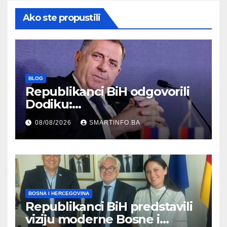
Ako ste propustili
BLOG
Republikanci BiH odgovorili
Dodiku:
Bosanskohercegovačka
08/08/2026
SMARTINFO.BA
kultura postoji i pripada svim
građanima
BOSNA I HERCEGOVINA
Republikanci BiH predstavili
viziju moderne Bosne i