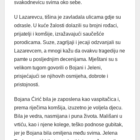
svakodnevicu svima oko sebe.
U Lazarevcu, tišina je zavladala ulicama gdje su
odrasle. U kuće žalosti dolazili su brojni rođaci,
prijatelji i komšije, izražavajući saučešće
porodicama. Suze, zagrljaji i jecaji odzvanjali su
Lazarevcem, a mnogi kažu da ovakvu tragediju ne
pamte u posljednjim decenijama. Mještani su s
velikom tugom govorili o Bojani i Jeleni,
prisjećajući se njihovih osmijeha, dobrote i
pristojnosti.
Bojana Ćirić bila je zaposlena kao vaspitačica i,
prema riječima komšija, izuzetno je voljela djecu.
Bila je vedra, nasmijana i puna života. Mališani u
vrtiću, kao i njene kolege, teško podnose gubitak,
jer je Bojana bila omiljena među svima. Jelena