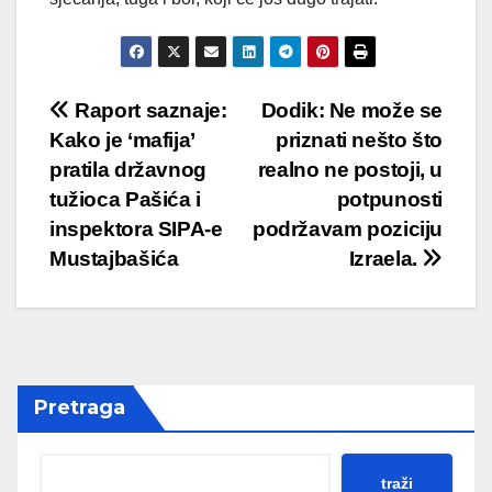
Post
Raport saznaje:
Dodik: Ne može se
Kako je ‘mafija’
priznati nešto što
navigation
pratila državnog
realno ne postoji, u
tužioca Pašića i
potpunosti
inspektora SIPA-e
podržavam poziciju
Mustajbašića
Izraela.
Pretraga
traži