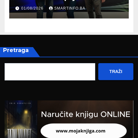
prisustvovao prezentaciji
01/08/2026
SMARTINFO.BA
Federalnog sajma
zapošljavanja
Pretraga
TRAŽI