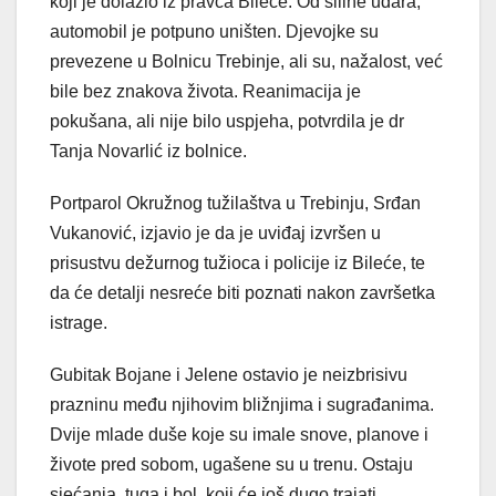
koji je dolazio iz pravca Bileće. Od siline udara,
automobil je potpuno uništen. Djevojke su
prevezene u Bolnicu Trebinje, ali su, nažalost, već
bile bez znakova života. Reanimacija je
pokušana, ali nije bilo uspjeha, potvrdila je dr
Tanja Novarlić iz bolnice.
Portparol Okružnog tužilaštva u Trebinju, Srđan
Vukanović, izjavio je da je uviđaj izvršen u
prisustvu dežurnog tužioca i policije iz Bileće, te
da će detalji nesreće biti poznati nakon završetka
istrage.
Gubitak Bojane i Jelene ostavio je neizbrisivu
prazninu među njihovim bližnjima i sugrađanima.
Dvije mlade duše koje su imale snove, planove i
živote pred sobom, ugašene su u trenu. Ostaju
sjećanja, tuga i bol, koji će još dugo trajati.