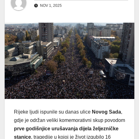
NOV 1, 2025
Rijeke ljudi ispunile su danas ulice
Novog Sada
,
gdje je održan veliki komemorativni skup povodom
prve godišnjice urušavanja dijela željezničke
stanice
, tragedije u kojoj je život izgubilo 16