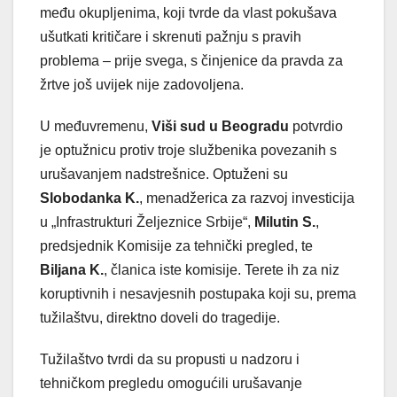
među okupljenima, koji tvrde da vlast pokušava
ušutkati kritičare i skrenuti pažnju s pravih
problema – prije svega, s činjenice da pravda za
žrtve još uvijek nije zadovoljena.
U međuvremenu,
Viši sud u Beogradu
potvrdio
je optužnicu protiv troje službenika povezanih s
urušavanjem nadstrešnice. Optuženi su
Slobodanka K.
, menadžerica za razvoj investicija
u „Infrastrukturi Željeznice Srbije“,
Milutin S.
,
predsjednik Komisije za tehnički pregled, te
Biljana K.
, članica iste komisije. Terete ih za niz
koruptivnih i nesavjesnih postupaka koji su, prema
tužilaštvu, direktno doveli do tragedije.
Tužilaštvo tvrdi da su propusti u nadzoru i
tehničkom pregledu omogućili urušavanje