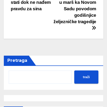
navigation
stati dok ne nađem
u marš ka Novom
pravdu za sina
Sadu povodom
godišnjice
željezničke tragedije
Pretraga
traži