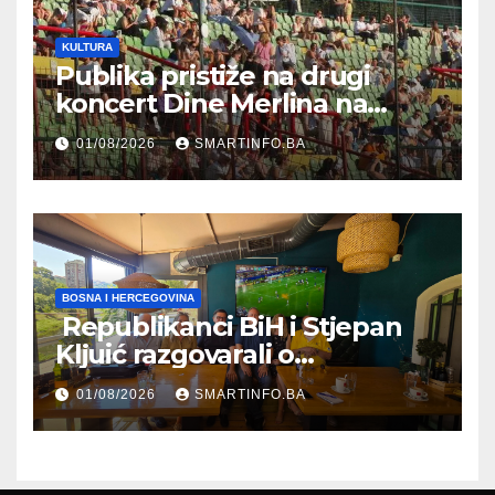
KULTURA
Publika pristiže na drugi
koncert Dine Merlina na
Koševu
01/08/2026
SMARTINFO.BA
BOSNA I HERCEGOVINA
Republikanci BiH i Stjepan
Kljuić razgovarali o
evropskom putu Bosne i
01/08/2026
SMARTINFO.BA
Hercegovine