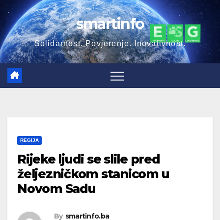
Skip
smartinfo
to
content
Solidarnost. Povjerenje. Inovativnost.
REGIJA
Rijeke ljudi se slile pred
željezničkom stanicom u
Novom Sadu
By
smartinfo.ba