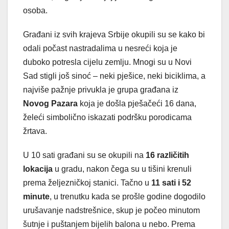
osoba.
Građani iz svih krajeva Srbije okupili su se kako bi
odali počast nastradalima u nesreći koja je
duboko potresla cijelu zemlju. Mnogi su u Novi
Sad stigli još sinoć – neki pješice, neki biciklima, a
najviše pažnje privukla je grupa građana iz
Novog Pazara
koja je došla pješačeći 16 dana,
želeći simbolično iskazati podršku porodicama
žrtava.
U 10 sati građani su se okupili na
16 različitih
lokacija
u gradu, nakon čega su u tišini krenuli
prema željezničkoj stanici. Tačno u
11 sati i 52
minute
, u trenutku kada se prošle godine dogodilo
urušavanje nadstrešnice, skup je počeo minutom
šutnje i puštanjem bijelih balona u nebo. Prema