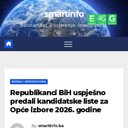
Skip
smartinfo
to
content
Solidarnost. Povjerenje. Inovativnost.
BOSNA I HERCEGOVINA
Republikanci BiH uspješno
predali kandidatske liste za
Opće izbore 2026. godine
By
smartinfo.ba