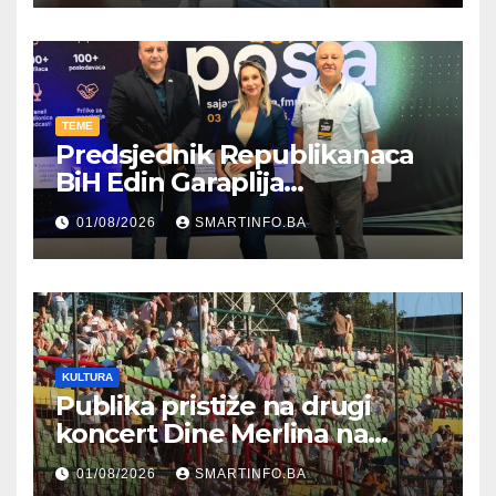
TEME
Predsjednik Republikanaca
BiH Edin Garaplija
prisustvovao prezentaciji
01/08/2026
SMARTINFO.BA
Federalnog sajma
zapošljavanja
KULTURA
Publika pristiže na drugi
koncert Dine Merlina na
Koševu
01/08/2026
SMARTINFO.BA