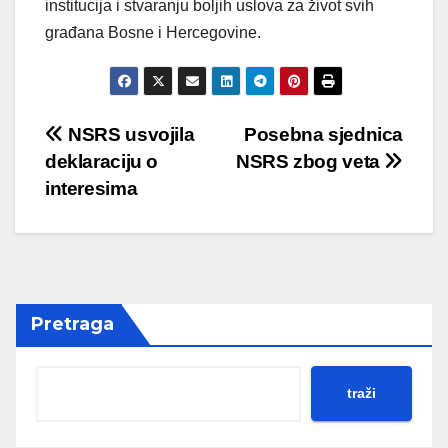
institucija i stvaranju boljih uslova za život svih
građana Bosne i Hercegovine.
Post
NSRS usvojila
Posebna sjednica
deklaraciju o
NSRS zbog veta
navigation
interesima
Pretraga
traži