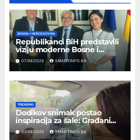
BOSNA I HERCEGOVINA
Republikanci BiH predstavili
viziju moderne Bosne i
Hercegovine ambasadoru
07/08/2026
SMARTINFO.BA
Njemačke
TRENDING
Dodikov snimak postao
inspiracija za šale: Građani
kroz parodiju poslali poruku
03/08/2026
SMARTINFO.BA