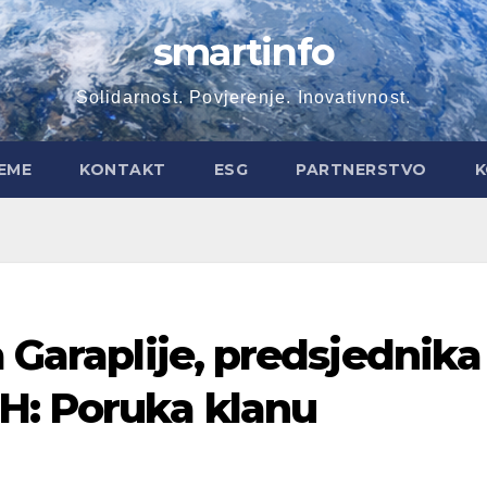
smartinfo
Solidarnost. Povjerenje. Inovativnost.
EME
KONTAKT
ESG
PARTNERSTVO
K
a Garaplije, predsjednika
H: Poruka klanu