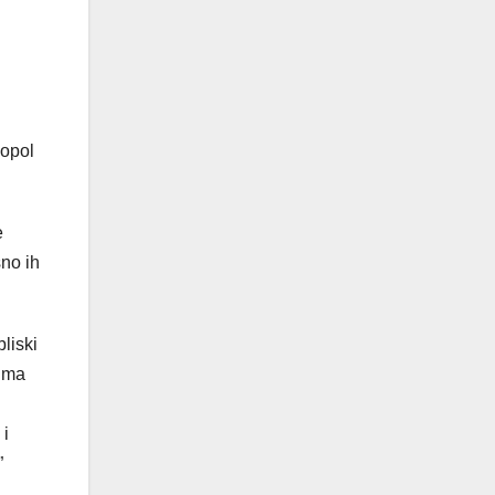
nopol
e
sno ih
liski
tima
 i
”