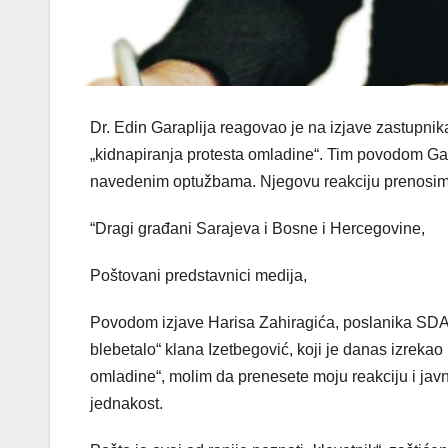
Dr. Edin Garaplija reagovao je na izjave zastupni
„kidnapiranja protesta omladine“. Tim povodom Gara
navedenim optužbama. Njegovu reakciju prenosimo 
“Dragi građani Sarajeva i Bosne i Hercegovine,
Poštovani predstavnici medija,
Povodom izjave Harisa Zahiragića, poslanika SD
blebetalo“ klana Izetbegović, koji je danas izrekao
omladine“, molim da prenesete moju reakciju i javn
jednakost.