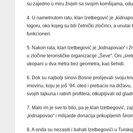
su zajedno u miru živjeli sa svojim komšijama, oduz
4. U nametnutom ratu, klan Izetbegović je „kidnap
logoru, oko kojeg su bili četnički zločinci, a unutar 
funkcioneri.
5. Nakon rata, klan Izetbegović je „kidnapovao“ i život
u zločine terorističke organizacije „Ševe“. Oni „sre
ukopani u dva metra bez geometra, kao šehidi.
6. Dok su najbolji sinovi Bosne prolijevali svoju k
imovinu, koju je još ’94. oteo i prebacio na državu,
svojih tajkuna i ratnih profitera, otkupljivali od gla
7. Malo im je sve to bilo, pa je klan Izetbegović, 
„kidnapovao“ i milijarde donacija prikupljenih širo
8. A onda su nezasiti i bahati Izetbegovići u Tursko