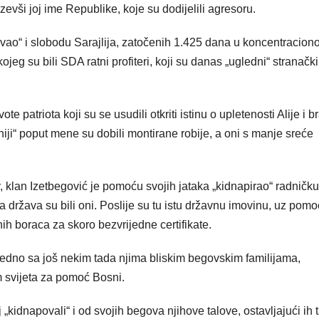
evši joj ime Republike, koje su dodijelili agresoru.
ovao“ i slobodu Sarajlija, zatočenih 1.425 dana u koncentracio
kojeg su bili SDA ratni profiteri, koji su danas „ugledni“ stranački
e patriota koji su se usudili otkriti istinu o upletenosti Alije i br
tniji“ poput mene su dobili montirane robije, a oni s manje sreće
rv, klan Izetbegović je pomoću svojih jataka „kidnapirao“ radničku
 a država su bili oni. Poslije su tu istu državnu imovinu, uz pomo
dnih boraca za skoro bezvrijedne certifikate.
zajedno sa još nekim tada njima bliskim begovskim familijama,
m svijeta za pomoć Bosni.
j „kidnapovali“ i od svojih begova njihove talove, ostavljajući ih 