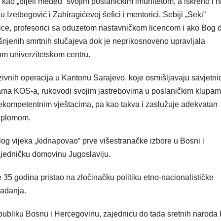
n kao „bijeli međed“ svojim poslaničkim imunitetom, a iskreno i n
nu Izetbegović i Zahiragićevoj šefici i mentorici, Sebiji „Seki“
ice, profesorici sa oduzetom nastavničkom licencom i ako Bog 
šnjenih smrtnih slučajeva dok je neprikosnoveno upravljala
kom univerzitetskom centru.
vnih operacija u Kantonu Sarajevo, koje osmišljavaju savjetnic
lama KOS-a, rukovodi svojim jastrebovima u poslaničkim klupam
ekompetentnim vještacima, pa kao takva i zaslužuje adekvatan
diplomom.
log vijeka „kidnapovao“ prve višestranačke izbore u Bosni i
ajedničku domovinu Jugoslaviju.
 35 godina pristao na zločinačku politiku etno-nacionalističke
radanja.
ubliku Bosnu i Hercegovinu, zajednicu do tada sretnih naroda 