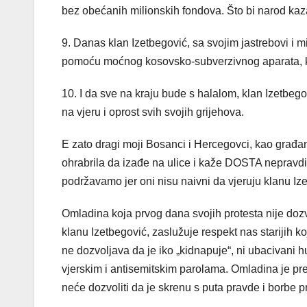
bez obećanih milionskih fondova. Što bi narod kaza
9. Danas klan Izetbegović, sa svojim jastrebovi i m
pomoću moćnog kosovsko-subverzivnog aparata, koj
10. I da sve na kraju bude s halalom, klan Izetbego
na vjeru i oprost svih svojih grijehova.
E zato dragi moji Bosanci i Hercegovci, kao građan
ohrabrila da izađe na ulice i kaže DOSTA nepravdi,
podržavamo jer oni nisu naivni da vjeruju klanu Iz
Omladina koja prvog dana svojih protesta nije dozvo
klanu Izetbegović, zaslužuje respekt nas starijih ko
ne dozvoljava da je iko „kidnapuje“, ni ubacivani 
vjerskim i antisemitskim parolama. Omladina je pre
neće dozvoliti da je skrenu s puta pravde i borbe p