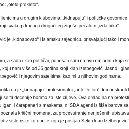
o: „oteto-prokleto“.
iljenicima u drugim klubovima, „kidnapuju“ i političke govornice
i svakog drugog i drugačijeg žigoše pečatom „izdajnika“.
vić je „kidnapovao“ i islamsku zajednicu, prisvajajući tako i mo
in, a sada i kao političar, ponosan sam na ovu omladinu koja s
 koju nam više od 35 godina kroji klan Izetbegović. Jasno i gla
etbegović i njegovim satelitima, kao mi u njihovim godinama.
lila da je „kidnapuju“ profesionalni „anti-Dejton“ demonstranti b
ji se tri decenije borimo za iste ciljeve. Ova omladina na protes
huligani i čarapaneri s maskama, ni SDA agenti iz šiša barova sa
poznala kritični momenat za procesuiranje neriješenih ubistava
rotiv sistemske korupcije koju je posijao Sekin klan Izetbegović.