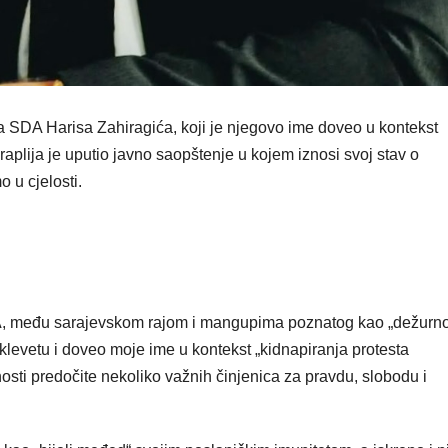
ka SDA Harisa Zahiragića, koji je njegovo ime doveo u kontekst
plija je uputio javno saopštenje u kojem iznosi svoj stav o
u cjelosti.
A, među sarajevskom rajom i mangupima poznatog kao „dežurn
 klevetu i doveo moje ime u kontekst „kidnapiranja protesta
osti predočite nekoliko važnih činjenica za pravdu, slobodu i