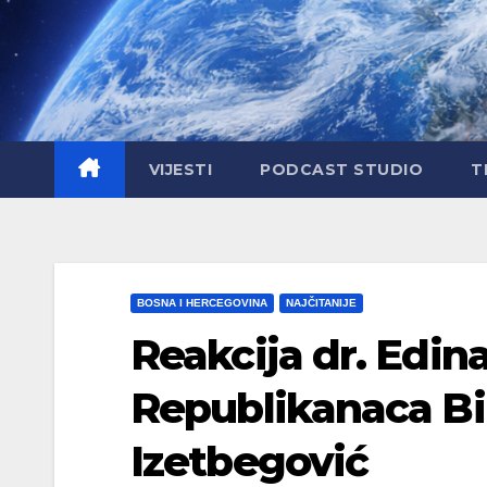
Skip
to
content
VIJESTI
PODCAST STUDIO
T
BOSNA I HERCEGOVINA
NAJČITANIJE
Reakcija dr. Edin
Republikanaca Bi
Izetbegović