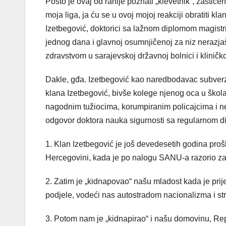
Pošto je ovaj od ranije poznati „klevetnik“, zaštiće
moja liga, ja ću se u ovoj mojoj reakciji obratiti kla
Izetbegović, doktorici sa lažnom diplomom magistr
jednog dana i glavnoj osumnjičenoj za niz nerazja
zdravstvom u sarajevskoj državnoj bolnici i klinič
Dakle, gđa. Izetbegović kao naredbodavac subverzi
klana Izetbegović, bivše kolege njenog oca u ško
nagodnim tužiocima, korumpiranim policajcima i n
odgovor doktora nauka sigurnosti sa regularnom 
1. Klan Izetbegović je još devedesetih godina proš
Hercegovini, kada je po nalogu SANU-a razorio z
2. Zatim je „kidnapovao“ našu mladost kada je prije
podjele, vodeći nas autostradom nacionalizma i st
3. Potom nam je „kidnapirao“ i našu domovinu, Rep