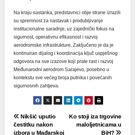
Na kraju sastanka, predstavnici obje strane izrazili
su spremnost za nastavak i produbljivanje
institucionalne saradnje, uz zajednički fokus na
sigurnost, operativnu efikasnost i razvoj
aerodromske infrastrukture. Zaključeno je da je
kontinuiran dijalog i koordinacija ključ uspješnog
odgovora na sve izazove koji prate rast i razvoj
Međunarodni aerodrom Sarajevo, posebno u
kontekstu sve većeg broja putnika i povećanih
sigurnosnih zahtjeva.
Post
Nikšić uputio
Ko stoji iza trgovine
čestitku nakon
maloljetnicama u
navigation
izbora u Mađarskoj
BiH?