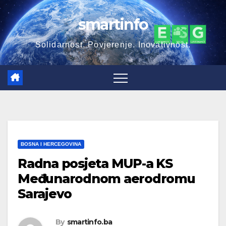
Skip
smartinfo
to
content
Solidarnost. Povjerenje. Inovativnost.
BOSNA I HERCEGOVINA
Radna posjeta MUP-a KS
Međunarodnom aerodromu
Sarajevo
By
smartinfo.ba