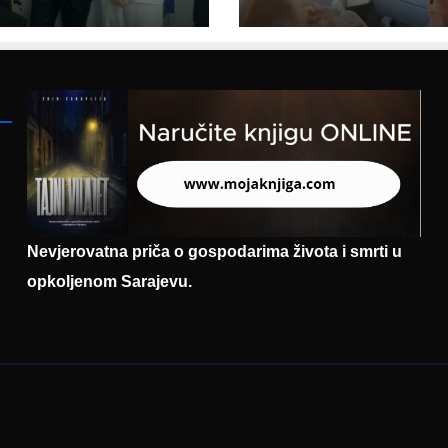
cegovine
parodiju poslali
asadoru
poruku
mačke
Nevjerovatna priča o gospodarima života i smrti u
opkoljenom Sarajevu.