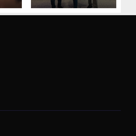
prisustvovao
prezentaciji
Federalnog sajma
zapošljavanja