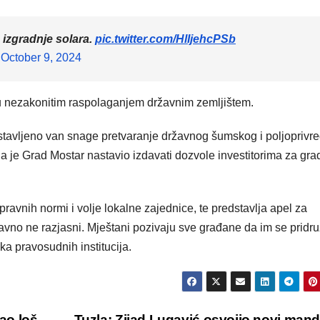
 izgradnje solara.
pic.twitter.com/HlIjehcPSb
)
October 9, 2024
ju nezakonitim raspolaganjem državnim zemljištem.
tavljeno van snage pretvaranje državnog šumskog i poljoprivr
da je Grad Mostar nastavio izdavati dozvole investitorima za gra
pravnih normi i volje lokalne zajednice, te predstavlja apel za
ravno ne razjasni. Mještani pozivaju sve građane da im se pridr
ka pravosudnih institucija.
kao loš
Tuzla: Zijad Lugavić osvojio novi man