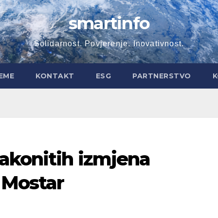
smartinfo
Solidarnost. Povjerenje. Inovativnost.
EME
KONTAKT
ESG
PARTNERSTVO
K
akonitih izmjena
 Mostar