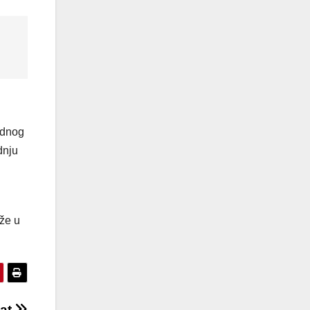
ednog
dnju
uže u
dat