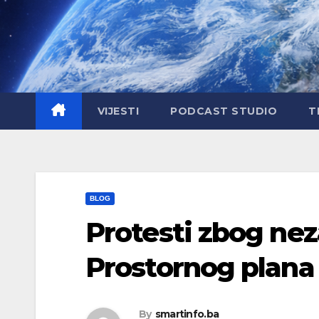
Skip
to
content
VIJESTI
PODCAST STUDIO
T
BLOG
Protesti zbog nez
Prostornog plana
By
smartinfo.ba