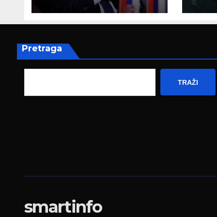
čka kultura postoji i
Her
pripada svim
amb
građanima
Nje
Pretraga
TRAŽI
smartinfo