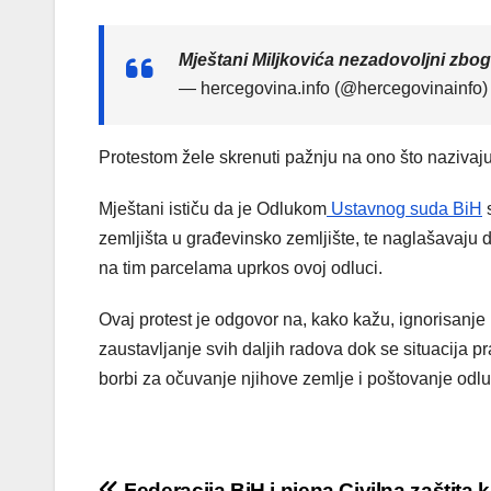
Mještani Miljkovića nezadovoljni zbog
— hercegovina.info (@hercegovinainfo
Protestom žele skrenuti pažnju na ono što naziva
Mještani ističu da je Odlukom
Ustavnog suda BiH
s
zemljišta u građevinsko zemljište, te naglašavaju 
na tim parcelama uprkos ovoj odluci.
Ovaj protest je odgovor na, kako kažu, ignorisanje 
zaustavljanje svih daljih radova dok se situacija p
borbi za očuvanje njihove zemlje i poštovanje odlu
Federacija BiH i njena Civilna zaštita 