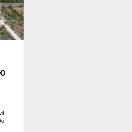
00
vih
tu