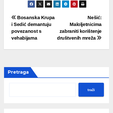
Post
Bosanska Krupa
Nešić:
i Sedić demantuju
Maloljetnicima
navigation
povezanost s
zabraniti korištenje
vehabijama
društvenih mreža
Pretraga
traži