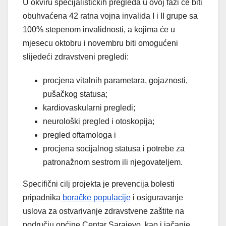
U okviru specijalističkih pregleda u ovoj fazi će biti
obuhvaćena 42 ratna vojna invalida I i II grupe sa
100% stepenom invalidnosti, a kojima će u
mjesecu oktobru i novembru biti omogućeni
slijedeći zdravstveni pregledi:
procjena vitalnih parametara, gojaznosti,
pušačkog statusa;
kardiovaskularni pregledi;
neurološki pregled i otoskopija;
pregled oftamologa i
procjena socijalnog statusa i potrebe za
patronažnom sestrom ili njegovateljem.
Specifični cilj projekta je prevencija bolesti
pripadnika
boračke populacije
i osiguravanje
uslova za ostvarivanje zdravstvene zaštite na
području općine Centar Sarajevo, kao i jačanje