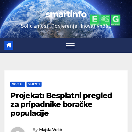
Skip
smartinfo
to
content
Solidarnost. Povjerenje. Inovativnost.
SOCIAL
VIJESTI
Projekat: Besplatni pregled
za pripadnike boračke
populacije
By
Majda Velić