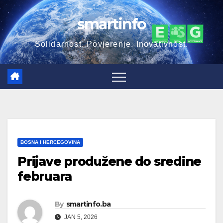
Skip
smartinfo
to
content
Solidarnost. Povjerenje. Inovativnost.
BOSNA I HERCEGOVINA
Prijave produžene do sredine
februara
By
smartinfo.ba
JAN 5, 2026