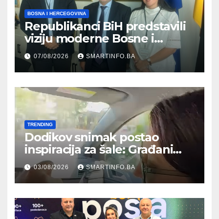
BOSNA I HERCEGOVINA
Republikanci BiH predstavili
viziju moderne Bosne i
Hercegovine ambasadoru
07/08/2026
SMARTINFO.BA
Njemačke
TRENDING
Dodikov snimak postao
inspiracija za šale: Građani
kroz parodiju poslali poruku
03/08/2026
SMARTINFO.BA