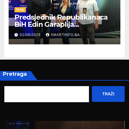
TEME
Predsjednik Republikanaca
BiH Edin Garaplija
prisustvovao prezentaciji
01/08/2026
SMARTINFO.BA
Federalnog sajma
zapošljavanja
Pretraga
TRAŽI