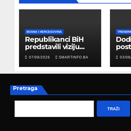
BOSNA I HERCEGOVINA
TRENDIN
Republikanci BiH
Dod
predstavili viziju
post
moderne Bosne i
šale
07/08/2026
SMARTINFO.BA
03/08
Hercegovine
paro
ambasadoru
por
Njemačke
Pretraga
TRAŽI