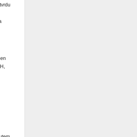
tvrdu
a
jen
iH,
putem