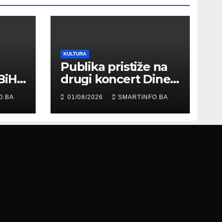
KULTURA
Publika pristiže na
BiH
drugi koncert Dine
Merlina na Koševu
O.BA
01/08/2026
SMARTINFO.BA
ma