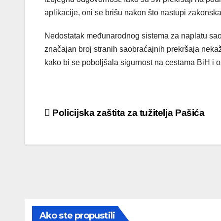
aplikacije, oni se brišu nakon što nastupi zakonska
Nedostatak međunarodnog sistema za naplatu saobra
značajan broj stranih saobraćajnih prekršaja nekaž
kako bi se poboljšala sigurnost na cestama BiH i 
Post
Policijska zaštita za tužitelja Pašića
navigation
Ako ste propustili