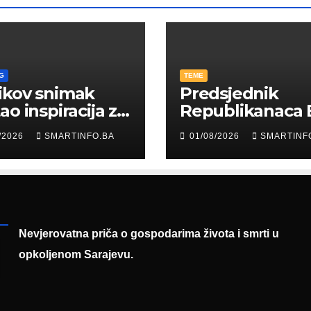
G
TEME
ikov snimak
Predsjednik
ao inspiracija za
Republikanaca 
: Građani kroz
Edin Garaplija
/2026
SMARTINFO.BA
01/08/2026
SMARTINF
diju poslali
prisustvovao
uku
prezentaciji
Federalnog saj
zapošljavanja
Nevjerovatna priča o gospodarima života i smrti u
opkoljenom Sarajevu.