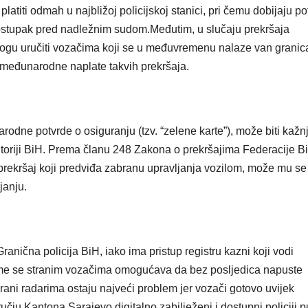
atiti odmah u najbližoj policijskoj stanici, pri čemu dobijaju po
i postupak pred nadležnim sudom.Međutim, u slučaju prekršaja
ogu uručiti vozačima koji se u međuvremenu nalaze van granic
međunarodne naplate takvih prekršaja.
rodne potvrde o osiguranju (tzv. “zelene karte”), može biti kažn
ritoriji BiH. Prema članu 248 Zakona o prekršajima Federacije B
ekršaj koji predviđa zabranu upravljanja vozilom, može mu se
janju.
ranična policija BiH, iako ima pristup registru kazni koji vodi
me se stranim vozačima omogućava da bez posljedica napuste
tirani radarima ostaju najveći problem jer vozači gotovo uvijek
učju Kantona Sarajevo digitalno zabilježeni i dostupni policiji 