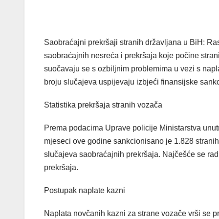
Saobraćajni prekršaji stranih državljana u BiH: Ras
saobraćajnih nesreća i prekršaja koje počine stran
suočavaju se s ozbiljnim problemima u vezi s napla
broju slučajeva uspijevaju izbjeći finansijske sankc
Statistika prekršaja stranih vozača
Prema podacima Uprave policije Ministarstva unut
mjeseci ove godine sankcionisano je 1.828 stranih
slučajeva saobraćajnih prekršaja. Najčešće se radi
prekršaja.
Postupak naplate kazni
Naplata novčanih kazni za strane vozače vrši se pr