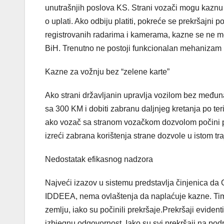
unutrašnjih poslova KS. Strani vozači mogu kaznu pl
o uplati. Ako odbiju platiti, pokreće se prekršajn
registrovanih radarima i kamerama, kazne se ne m
BiH. Trenutno ne postoji funkcionalan mehanizam 
Kazne za vožnju bez “zelene karte”
Ako strani državljanin upravlja vozilom bez međuna
sa 300 KM i dobiti zabranu daljnjeg kretanja po te
ako vozač sa stranom vozačkom dozvolom počini pr
izreći zabrana korištenja strane dozvole u istom tra
Nedostatak efikasnog nadzora
Najveći izazov u sistemu predstavlja činjenica da G
IDDEEA, nema ovlaštenja da naplaćuje kazne. Ti
zemlju, iako su počinili prekršaje.Prekršaji eviden
izbjegnu odgovornost. Iako su svi prekršaji na podr