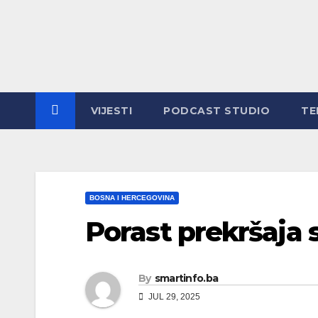
Skip
to
content
VIJESTI
PODCAST STUDIO
TE
BOSNA I HERCEGOVINA
Porast prekršaja 
By
smartinfo.ba
JUL 29, 2025