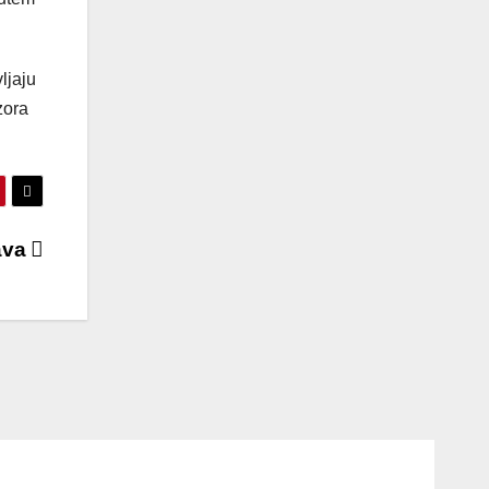
ljaju
zora
ava