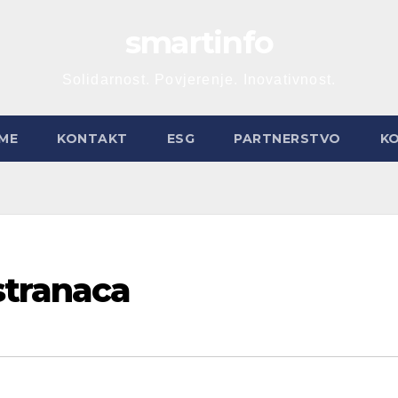
smartinfo
Solidarnost. Povjerenje. Inovativnost.
ME
KONTAKT
ESG
PARTNERSTVO
K
stranaca