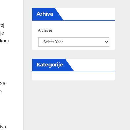
Arhiva
roj
Archives
je
likom
Kategorije
526
e
tva