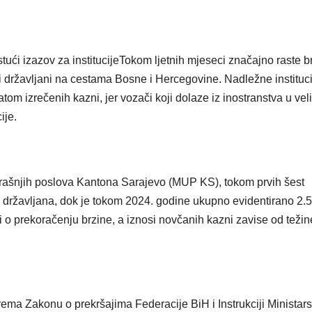
tući izazov za institucijeTokom ljetnih mjeseci značajno raste b
i državljani na cestama Bosne i Hercegovine. Nadležne instituci
tom izrečenih kazni, jer vozači koji dolaze iz inostranstva u ve
ije.
rašnjih poslova Kantona Sarajevo (MUP KS), tokom prvih šest
 državljana, dok je tokom 2024. godine ukupno evidentirano 2.
 o prekoračenju brzine, a iznosi novčanih kazni zavise od težin
ema Zakonu o prekršajima Federacije BiH i Instrukciji Ministars