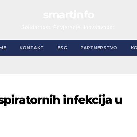
smartinfo
Solidarnost. Povjerenje. Inovativnost.
ME
KONTAKT
ESG
PARTNERSTVO
K
piratornih infekcija u