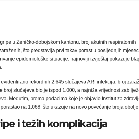
ipe u Zeničko-dobojskom kantonu, broj akutnih respiratornih
araženih, što predstavlja prvi takav porast u posljednjih mjesec
vanje epidemiološke situacije, najnoviji izvještaj pokazuje bla
.
evidentirano rekordnih 2.645 slučajeva ARI infekcija, broj zara
 broj slučajeva bio je ispod 1.000, a najniža vrijednost zabilje
eva. Međutim, prema podacima koje je objavio Institut za zdravlj
 porastao na 1.068, što ukazuje na novo povećanje broja oboljel
ripe i težih komplikacija