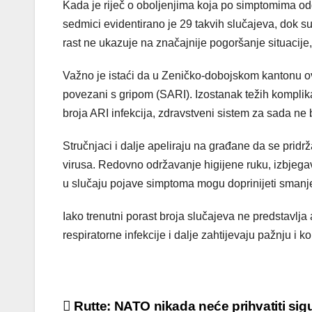
Kada je riječ o oboljenjima koja po simptomima odgo
sedmici evidentirano je 29 takvih slučajeva, dok s
rast ne ukazuje na značajnije pogoršanje situacije,
Važno je istaći da u Zeničko-dobojskom kantonu ove
povezani s gripom (SARI). Izostanak težih komplika
broja ARI infekcija, zdravstveni sistem za sada ne b
Stručnjaci i dalje apeliraju na građane da se prid
virusa. Redovno održavanje higijene ruku, izbjega
u slučaju pojave simptoma mogu doprinijeti smanjen
Iako trenutni porast broja slučajeva ne predstavlj
respiratorne infekcije i dalje zahtijevaju pažnju i k
Post
Rutte: NATO nikada neće prihvatiti sig