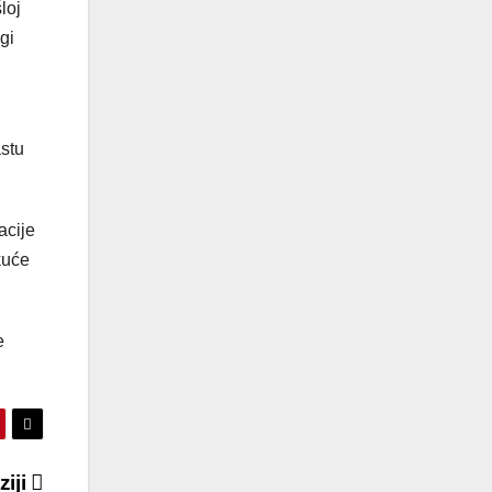
loj
gi
astu
acije
kuće
e
ziji