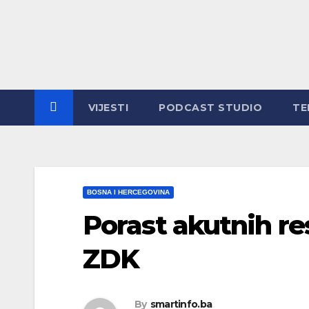
Skip
to
content
VIJESTI
PODCAST STUDIO
TE
BOSNA I HERCEGOVINA
Porast akutnih res
ZDK
By
smartinfo.ba