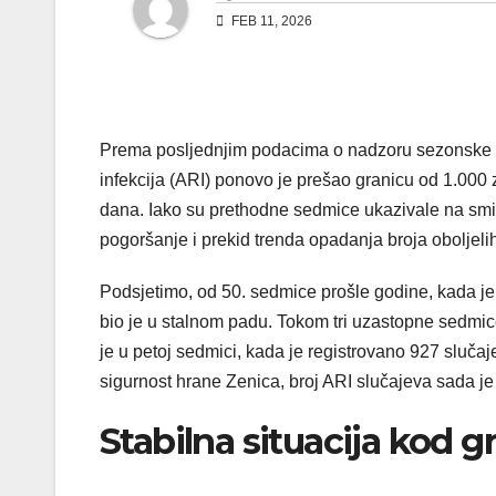
FEB 11, 2026
Prema posljednjim podacima o nadzoru sezonske gr
infekcija (ARI) ponovo je prešao granicu od 1.000 z
dana. Iako su prethodne sedmice ukazivale na smiri
pogoršanje i prekid trenda opadanja broja oboljelih
Podsjetimo, od 50. sedmice prošle godine, kada je 
bio je u stalnom padu. Tokom tri uzastopne sedmice
je u petoj sedmici, kada je registrovano 927 slučaj
sigurnost hrane Zenica, broj ARI slučajeva sada je
Stabilna situacija kod g