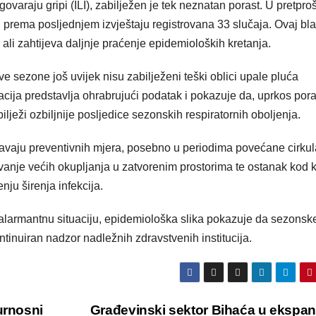
varaju gripi (ILI), zabilježen je tek neznatan porast. U pretproš
u prema posljednjem izvještaju registrovana 33 slučaja. Ovaj bla
 ali zahtijeva daljnje praćenje epidemioloških kretanja.
 sezone još uvijek nisu zabilježeni teški oblici upale pluća
cija predstavlja ohrabrujući podatak i pokazuje da, uprkos por
ilježi ozbiljnije posljedice sezonskih respiratornih oboljenja.
ržavaju preventivnih mjera, posebno u periodima povećane cirkul
vanje većih okupljanja u zatvorenim prostorima te ostanak kod 
ju širenja infekcija.
a alarmantnu situaciju, epidemiološka slika pokazuje da sezonsk
ontinuiran nadzor nadležnih zdravstvenih institucija.
urnosni
Građevinski sektor Bihaća u ekspan