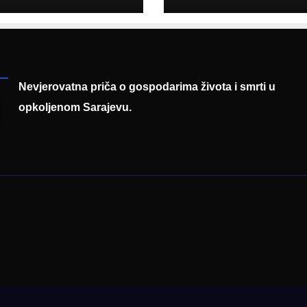
entaciji
eralnog sajma
šljavanja
Nevjerovatna priča o gospodarima života i smrti u
opkoljenom Sarajevu.