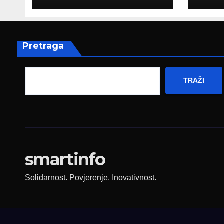
poruku
prez
Fed
zapo
Pretraga
TRAŽI
smartinfo
Solidarnost. Povjerenje. Inovativnost.