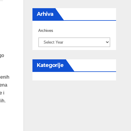
Arhiva
Archives
go
Kategorije
ženih
žena
e i
ih.