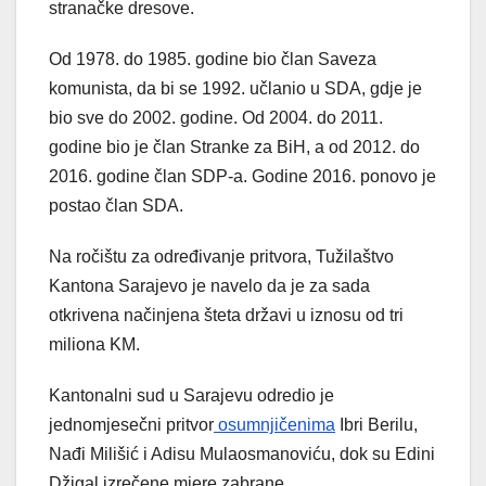
stranačke dresove.
Od 1978. do 1985. godine bio član Saveza
komunista, da bi se 1992. učlanio u SDA, gdje je
bio sve do 2002. godine. Od 2004. do 2011.
godine bio je član Stranke za BiH, a od 2012. do
2016. godine član SDP-a. Godine 2016. ponovo je
postao član SDA.
Na ročištu za određivanje pritvora, Tužilaštvo
Kantona Sarajevo je navelo da je za sada
otkrivena načinjena šteta državi u iznosu od tri
miliona KM.
Kantonalni sud u Sarajevu odredio je
jednomjesečni pritvor
osumnjičenima
Ibri Berilu,
Nađi Milišić i Adisu Mulaosmanoviću, dok su Edini
Džigal izrečene mjere zabrane.