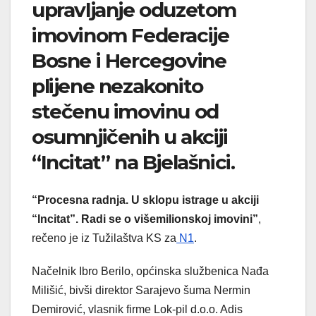
upravljanje oduzetom
imovinom Federacije
Bosne i Hercegovine
plijene nezakonito
stečenu imovinu od
osumnjičenih u akciji
“Incitat” na Bjelašnici.
“Procesna radnja. U sklopu istrage u akciji
“Incitat”. Radi se o višemilionskoj imovini”
,
rečeno je iz Tužilaštva KS za
N1
.
Načelnik Ibro Berilo, općinska službenica Nađa
Milišić, bivši direktor Sarajevo šuma Nermin
Demirović, vlasnik firme Lok-pil d.o.o. Adis