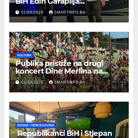
BiH Edin Garaplija
prisustvovao prezentaciji
01/08/2026
SMARTINFO.BA
Federalnog sajma
zapošljavanja
KULTURA
Publika pristiže na drugi
koncert Dine Merlina na
Koševu
01/08/2026
SMARTINFO.BA
BOSNA I HERCEGOVINA
Republikanci BiH i Stjepan