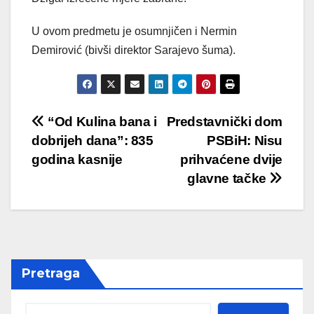
U ovom predmetu je osumnjičen i Nermin
Demirović (bivši direktor Sarajevo šuma).
Post
“Od Kulina bana i
Predstavnički dom
dobrijeh dana”: 835
PSBiH: Nisu
navigation
godina kasnije
prihvaćene dvije
glavne tačke
Pretraga