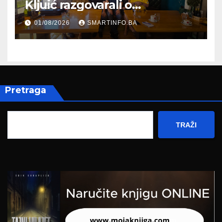
Kljuić razgovarali o
evropskom putu Bosne i
01/08/2026
SMARTINFO.BA
Hercegovine
Pretraga
TRAŽI