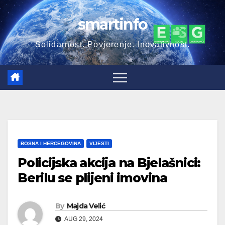
Skip
smartinfo
to
content
Solidarnost. Povjerenje. Inovativnost.
BOSNA I HERCEGOVINA
VIJESTI
Policijska akcija na Bjelašnici:
Berilu se plijeni imovina
By
Majda Velić
AUG 29, 2024