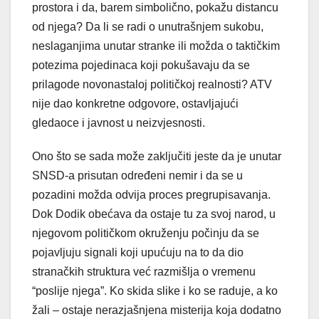
prostora i da, barem simbolično, pokažu distancu
od njega? Da li se radi o unutrašnjem sukobu,
neslaganjima unutar stranke ili možda o taktičkim
potezima pojedinaca koji pokušavaju da se
prilagode novonastaloj političkoj realnosti? ATV
nije dao konkretne odgovore, ostavljajući
gledaoce i javnost u neizvjesnosti.
Ono što se sada može zaključiti jeste da je unutar
SNSD-a prisutan određeni nemir i da se u
pozadini možda odvija proces pregrupisavanja.
Dok Dodik obećava da ostaje tu za svoj narod, u
njegovom političkom okruženju počinju da se
pojavljuju signali koji upućuju na to da dio
stranačkih struktura već razmišlja o vremenu
“poslije njega”. Ko skida slike i ko se raduje, a ko
žali – ostaje nerazjašnjena misterija koja dodatno