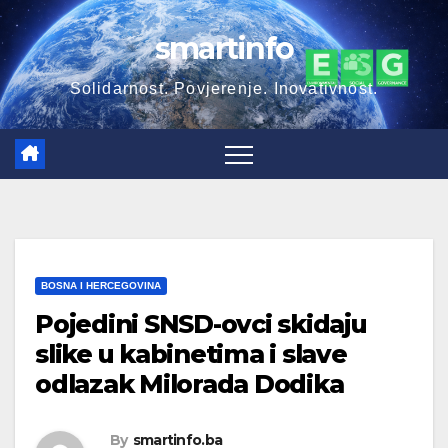
Skip
smartinfo
to
content
Solidarnost. Povjerenje. Inovativnost.
BOSNA I HERCEGOVINA
Pojedini SNSD-ovci skidaju
slike u kabinetima i slave
odlazak Milorada Dodika
By
smartinfo.ba