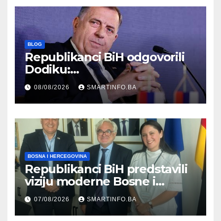
BLOG
Republikanci BiH odgovorili
Dodiku:
Bosanskohercegovačka
08/08/2026
SMARTINFO.BA
kultura postoji i pripada svim
građanima
BOSNA I HERCEGOVINA
Republikanci BiH predstavili
viziju moderne Bosne i
Hercegovine ambasadoru
07/08/2026
SMARTINFO.BA
Njemačke