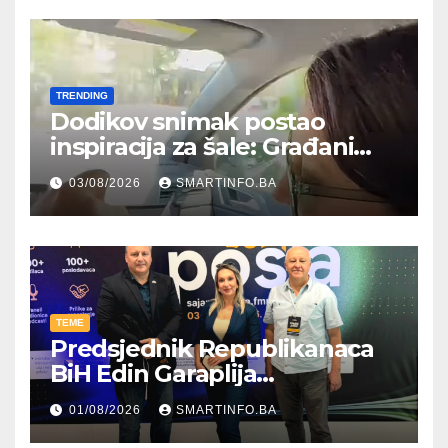
TRENDING
Dodikov snimak postao
inspiracija za šale: Građani
kroz parodiju poslali poruku
03/08/2026
SMARTINFO.BA
TEME
Predsjednik Republikanaca
BiH Edin Garaplija
prisustvovao prezentaciji
01/08/2026
SMARTINFO.BA
Federalnog sajma