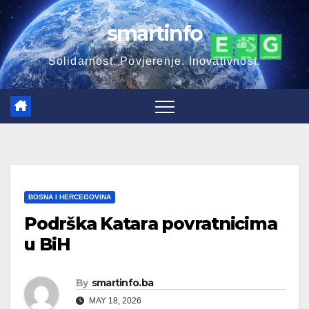
Skip
smartinfo
to
content
Solidarnost. Povjerenje. Inovativnost.
BOSNA I HERCEGOVINA
Podrška Katarа povratnicima
u BiH
By
smartinfo.ba
MAY 18, 2026