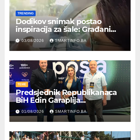
TRENDING
Dodikov snimak postao
inspiracija za šale: Građani
kroz parodiju poslali poruku
03/08/2026
SMARTINFO.BA
TEME
Predsjednik Republikanaca
BiH Edin Garaplija
prisustvovao prezentaciji
01/08/2026
SMARTINFO.BA
Federalnog sajma
zapošljavanja