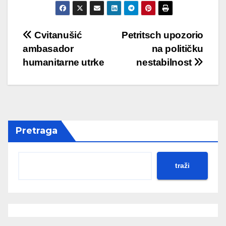
Post
Cvitanušić
Petritsch upozorio
ambasador
na političku
navigation
humanitarne utrke
nestabilnost
Pretraga
traži