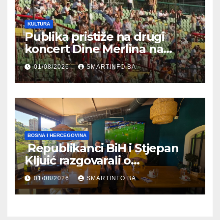
KULTURA
Publika pristiže na drugi
koncert Dine Merlina na
Koševu
01/08/2026
SMARTINFO.BA
BOSNA I HERCEGOVINA
Republikanci BiH i Stjepan
Kljuić razgovarali o
evropskom putu Bosne i
01/08/2026
SMARTINFO.BA
Hercegovine