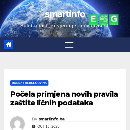
Skip
smartinfo
to
content
Solidarnost. Povjerenje. Inovativnost.
BOSNA I HERCEGOVINA
Počela primjena novih pravila
zaštite ličnih podataka
By
smartinfo.ba
OCT 16, 2025