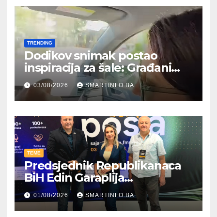
TRENDING
Dodikov snimak postao
inspiracija za šale: Građani
kroz parodiju poslali poruku
03/08/2026
SMARTINFO.BA
TEME
Predsjednik Republikanaca
BiH Edin Garaplija
prisustvovao prezentaciji
01/08/2026
SMARTINFO.BA
Federalnog sajma
zapošljavanja