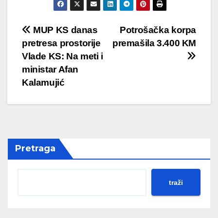
Post
MUP KS danas
Potrošačka korpa
pretresa prostorije
premašila 3.400 KM
navigation
Vlade KS: Na meti i
ministar Afan
Kalamujić
Pretraga
traži