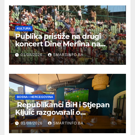
KULTURA
Publika pristiže na drugi
koncert Dine Merlina na
Koševu
01/08/2026
SMARTINFO.BA
BOSNA I HERCEGOVINA
Republikanci BiH i Stjepan
Kljuić razgovarali o
evropskom putu Bosne i
01/08/2026
SMARTINFO.BA
Hercegovine