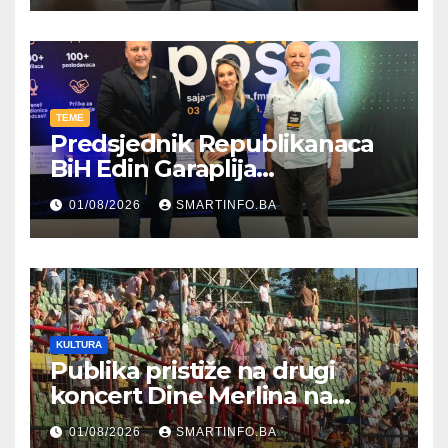
TEME
Predsjednik Republikanaca
BiH Edin Garaplija
prisustvovao prezentaciji
01/08/2026
SMARTINFO.BA
Federalnog sajma
zapošljavanja
KULTURA
Publika pristiže na drugi
koncert Dine Merlina na
Koševu
01/08/2026
SMARTINFO.BA