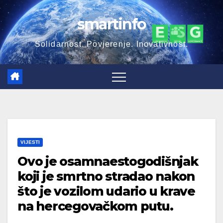
Skip
smartinfo
to
content
Solidarnost. Povjerenje. Inovativnost.
VIJESTI
Ovo je osamnaestogodišnjak
koji je smrtno stradao nakon
što je vozilom udario u krave
na hercegovačkom putu.