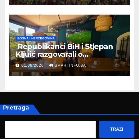
BOSNA I HERCEGOVINA
Republikanci BiH i Stjepan
Kljuić razgovarali o
evropskom putu Bosne i
01/08/2026
SMARTINFO.BA
Hercegovine
Pretraga
TRAŽI