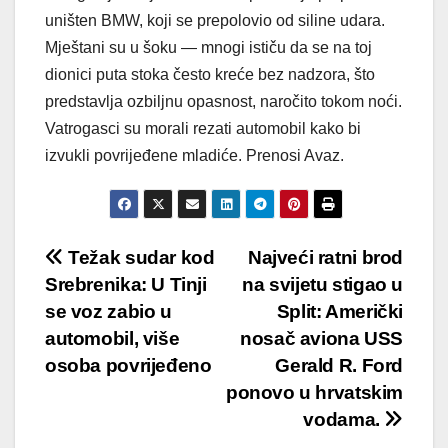
uništen BMW, koji se prepolovio od siline udara.
Mještani su u šoku — mnogi ističu da se na toj
dionici puta stoka često kreće bez nadzora, što
predstavlja ozbiljnu opasnost, naročito tokom noći.
Vatrogasci su morali rezati automobil kako bi
izvukli povrijeđene mladiće. Prenosi Avaz.
Post
Težak sudar kod
Najveći ratni brod
Srebrenika: U Tinji
na svijetu stigao u
navigation
se voz zabio u
Split: Američki
automobil, više
nosač aviona USS
osoba povrijeđeno
Gerald R. Ford
ponovo u hrvatskim
vodama.