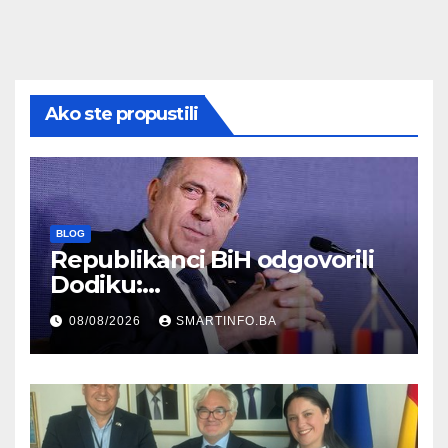
Ako ste propustili
BLOG
Republikanci BiH odgovorili
Dodiku:
Bosanskohercegovačka
08/08/2026
SMARTINFO.BA
kultura postoji i pripada svim
građanima