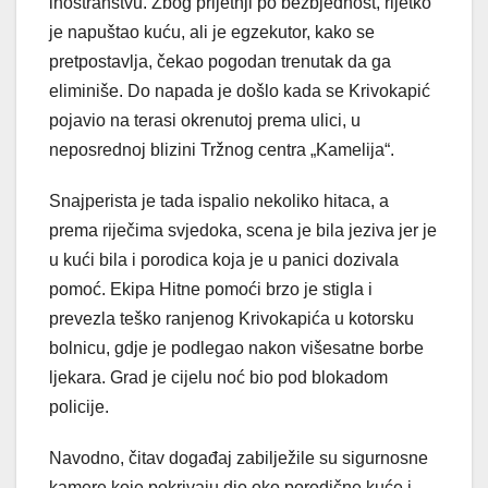
inostranstvu. Zbog prijetnji po bezbjednost, rijetko
je napuštao kuću, ali je egzekutor, kako se
pretpostavlja, čekao pogodan trenutak da ga
eliminiše. Do napada je došlo kada se Krivokapić
pojavio na terasi okrenutoj prema ulici, u
neposrednoj blizini Tržnog centra „Kamelija“.
Snajperista je tada ispalio nekoliko hitaca, a
prema riječima svjedoka, scena je bila jeziva jer je
u kući bila i porodica koja je u panici dozivala
pomoć. Ekipa Hitne pomoći brzo je stigla i
prevezla teško ranjenog Krivokapića u kotorsku
bolnicu, gdje je podlegao nakon višesatne borbe
ljekara. Grad je cijelu noć bio pod blokadom
policije.
Navodno, čitav događaj zabilježile su sigurnosne
kamere koje pokrivaju dio oko porodične kuće i