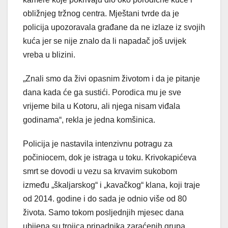
obližnjeg tržnog centra. Mještani tvrde da je
policija upozoravala građane da ne izlaze iz svojih
kuća jer se nije znalo da li napadač još uvijek
vreba u blizini.
„Znali smo da živi opasnim životom i da je pitanje
dana kada će ga sustići. Porodica mu je sve
vrijeme bila u Kotoru, ali njega nisam viđala
godinama“, rekla je jedna komšinica.
Policija je nastavila intenzivnu potragu za
počiniocem, dok je istraga u toku. Krivokapićeva
smrt se dovodi u vezu sa krvavim sukobom
između „škaljarskog“ i „kavačkog“ klana, koji traje
od 2014. godine i do sada je odnio više od 80
života. Samo tokom posljednjih mjesec dana
ubijena su trojica pripadnika zaraćenih grupa,