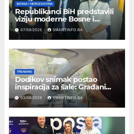
BOSNA I HERCEGOVINA
Republikanci BiH predstavili
viziju moderne Bosne i
Hercegovine ambasadoru
07/08/2026
SMARTINFO.BA
Njemačke
TRENDING
Dodikov snimak postao
inspiracija za šale: Građani
kroz parodiju poslali poruku
03/08/2026
SMARTINFO.BA