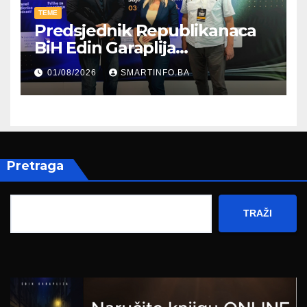
TEME
Predsjednik Republikanaca
BiH Edin Garaplija
prisustvovao prezentaciji
01/08/2026
SMARTINFO.BA
Federalnog sajma
zapošljavanja
Pretraga
TRAŽI