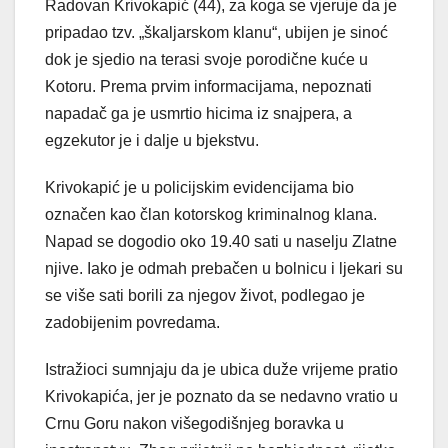
Radovan Krivokapić (44), za koga se vjeruje da je
pripadao tzv. „škaljarskom klanu“, ubijen je sinoć
dok je sjedio na terasi svoje porodične kuće u
Kotoru. Prema prvim informacijama, nepoznati
napadač ga je usmrtio hicima iz snajpera, a
egzekutor je i dalje u bjekstvu.
Krivokapić je u policijskim evidencijama bio
označen kao član kotorskog kriminalnog klana.
Napad se dogodio oko 19.40 sati u naselju Zlatne
njive. Iako je odmah prebačen u bolnicu i ljekari su
se više sati borili za njegov život, podlegao je
zadobijenim povredama.
Istražioci sumnjaju da je ubica duže vrijeme pratio
Krivokapića, jer je poznato da se nedavno vratio u
Crnu Goru nakon višegodišnjeg boravka u