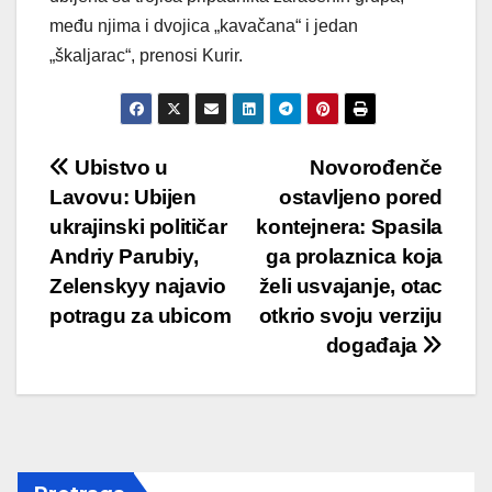
među njima i dvojica „kavačana“ i jedan
„škaljarac“, prenosi Kurir.
Post
Ubistvo u
Novorođenče
Lavovu: Ubijen
ostavljeno pored
navigation
ukrajinski političar
kontejnera: Spasila
Andriy Parubiy,
ga prolaznica koja
Zelenskyy najavio
želi usvajanje, otac
potragu za ubicom
otkrio svoju verziju
događaja