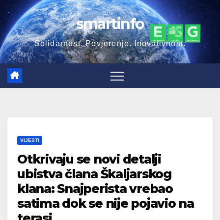
Skip
smartinfo
to
content
Solidarnost. Povjerenje. Inovativnost.
VIJESTI
Otkrivaju se novi detalji
ubistva člana Škaljarskog
klana: Snajperista vrebao
satima dok se nije pojavio na
terasi