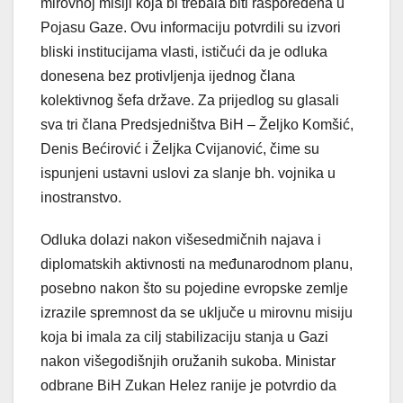
mirovnoj misiji koja bi trebala biti raspoređena u
Pojasu Gaze. Ovu informaciju potvrdili su izvori
bliski institucijama vlasti, ističući da je odluka
donesena bez protivljenja ijednog člana
kolektivnog šefa države. Za prijedlog su glasali
sva tri člana Predsjedništva BiH – Željko Komšić,
Denis Bećirović i Željka Cvijanović, čime su
ispunjeni ustavni uslovi za slanje bh. vojnika u
inostranstvo.
Odluka dolazi nakon višesedmičnih najava i
diplomatskih aktivnosti na međunarodnom planu,
posebno nakon što su pojedine evropske zemlje
izrazile spremnost da se uključe u mirovnu misiju
koja bi imala za cilj stabilizaciju stanja u Gazi
nakon višegodišnjih oružanih sukoba. Ministar
odbrane BiH Zukan Helez ranije je potvrdio da