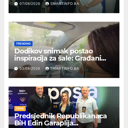
Hercegovine ambasadoru
07/08/2026
SMARTINFO.BA
Njemačke
TRENDING
Dodikov snimak postao
inspiracija za šale: Građani
kroz parodiju poslali poruku
03/08/2026
SMARTINFO.BA
TEME
Predsjednik Republikanaca
BiH Edin Garaplija