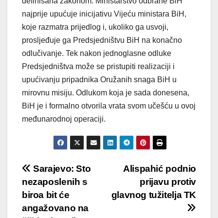
definisana zakonom. Ministarstvo odbrane BiH
najprije upućuje inicijativu Vijeću ministara BiH,
koje razmatra prijedlog i, ukoliko ga usvoji,
prosljeđuje ga Predsjedništvu BiH na konačno
odlučivanje. Tek nakon jednoglasne odluke
Predsjedništva može se pristupiti realizaciji i
upućivanju pripadnika Oružanih snaga BiH u
mirovnu misiju. Odlukom koja je sada donesena,
BiH je i formalno otvorila vrata svom učešću u ovoj
međunarodnoj operaciji.
Post
Sarajevo: Sto
Alispahić podnio
nezaposlenih s
prijavu protiv
navigation
biroa bit će
glavnog tužitelja TK
angažovano na