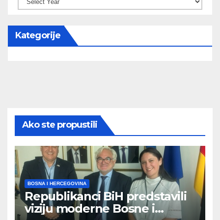
Kategorije
Ako ste propustili
BOSNA I HERCEGOVINA
Republikanci BiH predstavili
viziju moderne Bosne i