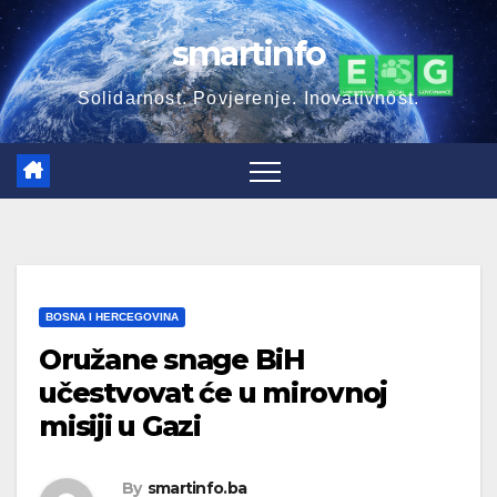
Skip
smartinfo
to
content
Solidarnost. Povjerenje. Inovativnost.
BOSNA I HERCEGOVINA
Oružane snage BiH
učestvovat će u mirovnoj
misiji u Gazi
By
smartinfo.ba