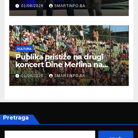
prisustvovao prezentaciji
01/08/2026
SMARTINFO.BA
Federalnog sajma
zapošljavanja
KULTURA
Publika pristiže na drugi
koncert Dine Merlina na
Koševu
01/08/2026
SMARTINFO.BA
Pretraga