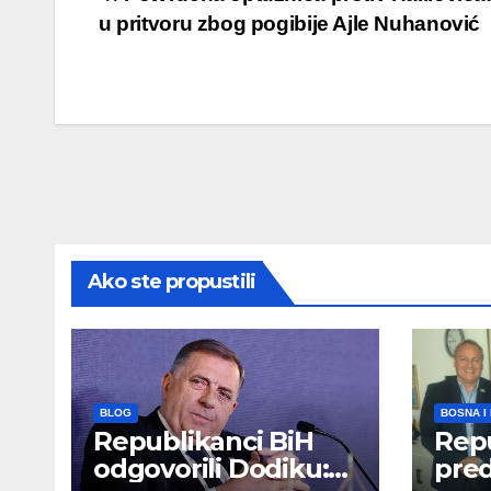
Post
u pritvoru zbog pogibije Ajle Nuhanović
navigation
Ako ste propustili
BLOG
BOSNA I
Republikanci BiH
Repu
odgovorili Dodiku:
preds