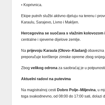
• Koprivnica.
Ekipe putnih službi aktivno djeluju na terenu i pr
Karaulu, Sarajevo, Livno i Makljen.
Hercegovina se suočava s vlažnim kolovozom i 
centralne i sjeverne dijelove zemlje.
Na
prijevoju Karaula (Olovo–Kladanj)
obavezna j
preporučuje korištenje zimske opreme zbog snijeg
Zbog
velikog odrona
za saobraćaj je u potpunost
Aktuelni radovi na putevima
Na magistralnoj cesti
Dobro Polje–Miljevina
, u m
toga svakodnevno, od 08:00 do 17:00 sati, dolazi 