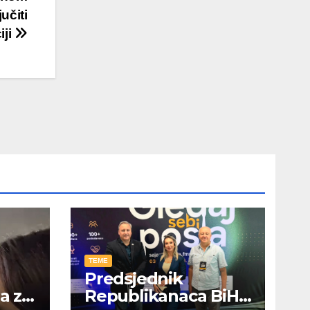
učiti
iji
TEME
Predsjednik
ja za
Republikanaca BiH