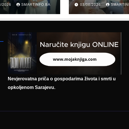
erne Bosne i
šale: Građani kr
8/2026
SMARTINFO.BA
03/08/2026
SMARTIN
cegovine
parodiju poslali
asadoru
poruku
mačke
Nevjerovatna priča o gospodarima života i smrti u
opkoljenom Sarajevu.