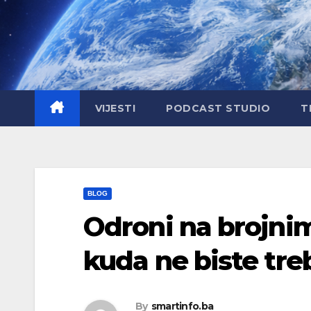
Skip
to
content
VIJESTI
PODCAST STUDIO
T
BLOG
Odroni na brojni
kuda ne biste treb
By
smartinfo.ba