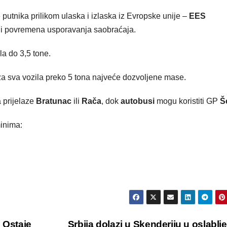
putnika prilikom ulaska i izlaska iz Evropske unije –
EES
i povremena usporavanja saobraćaja.
la do 3,5 tone.
za sva vozila preko 5 tona najveće dozvoljene mase.
 prijelaze
Bratunac
ili
Rača
, dok
autobusi
mogu koristiti GP
Š
minima:
 Ostaje
Srbija dolazi u Skenderiju u oslabl