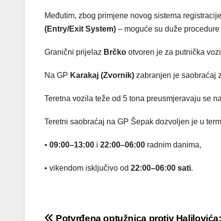
Međutim, zbog primjene novog sistema registracije 
(Entry/Exit System)
– moguće su duže procedure 
Granični prijelaz
Brčko
otvoren je za putnička vozi
Na GP
Karakaj (Zvornik)
zabranjen je saobraćaj 
Teretna vozila teže od 5 tona preusmjeravaju se na
Teretni saobraćaj na GP Šepak dozvoljen je u ter
•
09:00–13:00
i
22:00–06:00
radnim danima,
• vikendom isključivo od
22:00–06:00 sati
.
Potvrđena optužnica protiv Halilovića: