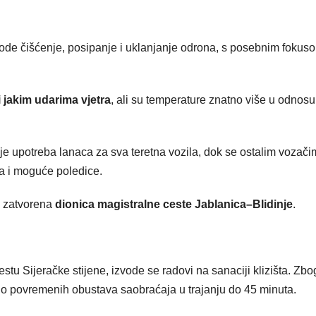
ovode čišćenje, posipanje i uklanjanje odrona, s posebnim fokus
jakim udarima vjetra
, ali su temperature znatno više u odnosu
e upotreba lanaca za sva teretna vozila, dok se ostalim vozač
a i moguće poledice.
i zatvorena
dionica magistralne ceste Jablanica–Blidinje
.
jestu Sijeračke stijene, izvode se radovi na sanaciji klizišta. Zbo
do povremenih obustava saobraćaja u trajanju do 45 minuta.