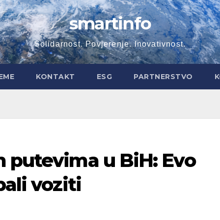
smartinfo
Solidarnost. Povjerenje. Inovativnost.
EME
KONTAKT
ESG
PARTNERSTVO
K
m putevima u BiH: Evo
ali voziti