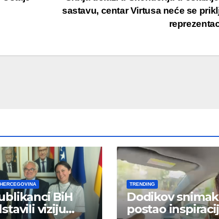
sastavu, centar Virtusa neće se priklj
reprezentac
 HERCEGOVINA
TRENDING
blikanci BiH
Dodikov snimak
tavili viziju
postao inspiraci