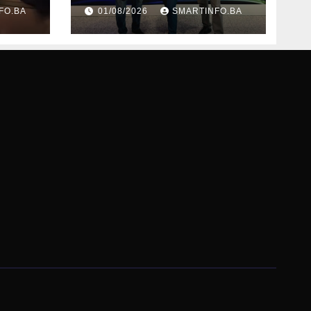
oz
Edin Garaplija
FO.BA
01/08/2026
SMARTINFO.BA
prisustvovao
prezentaciji
Federalnog sajma
zapošljavanja