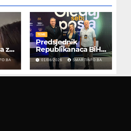
TEME
Predsjednik
ja za
Republikanaca BiH
oz
Edin Garaplija
FO.BA
01/08/2026
SMARTINFO.BA
prisustvovao
prezentaciji
Federalnog sajma
zapošljavanja