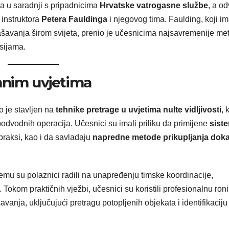
 u saradnji s pripadnicima
Hrvatske vatrogasne službe
, a od
instruktora
Petera Fauldinga
i njegovog tima. Faulding, koji i
šavanja širom svijeta, prenio je učesnicima najsavremenije met
sijama.
mnim uvjetima
 je stavljen na
tehnike pretrage u uvjetima nulte vidljivosti
, 
odvodnih operacija. Učesnici su imali priliku da primijene
sist
praksi, kao i da savladaju
napredne metode prikupljanja dok
 čemu su polaznici radili na unapređenju timske koordinacije,
okom praktičnih vježbi, učesnici su koristili profesionalnu ron
avanja, uključujući pretragu potopljenih objekata i identifikaciju