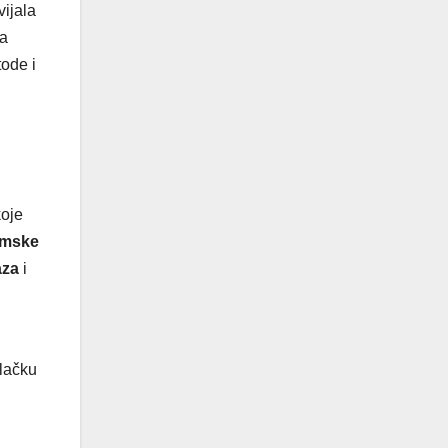
vijala
ma
ode i
koje
emske
aza
i
ilačku