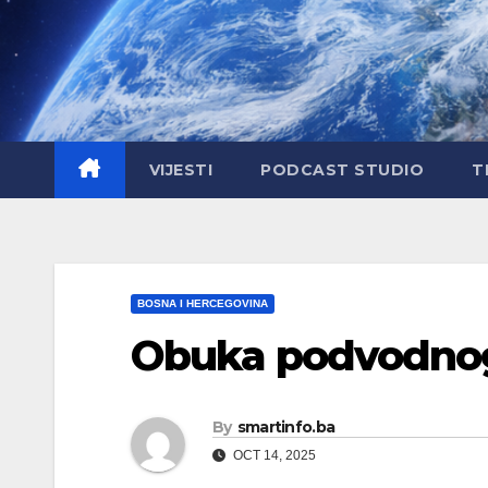
Skip
to
content
VIJESTI
PODCAST STUDIO
T
BOSNA I HERCEGOVINA
Obuka podvodnog
By
smartinfo.ba
OCT 14, 2025