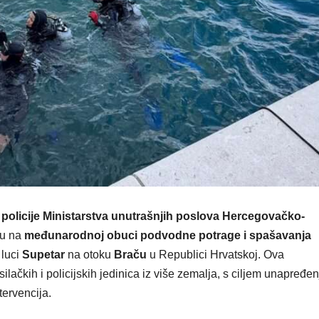
policije Ministarstva unutrašnjih poslova Hercegovačko-
su na
međunarodnoj obuci podvodne potrage i spašavanja
 luci
Supetar
na otoku
Braču
u Republici Hrvatskoj. Ova
lačkih i policijskih jedinica iz više zemalja, s ciljem unapređen
tervencija.