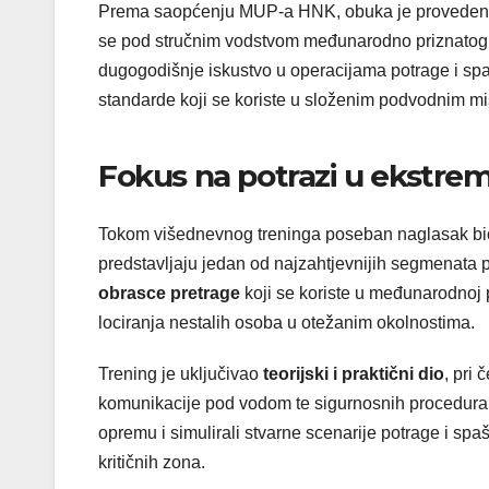
Prema saopćenju MUP-a HNK, obuka je provedena
se pod stručnim vodstvom međunarodno priznatog 
dugogodišnje iskustvo u operacijama potrage i spa
standarde koji se koriste u složenim podvodnim mi
Fokus na potrazi u ekstre
Tokom višednevnog treninga poseban naglasak bio
predstavljaju jedan od najzahtjevnijih segmenata p
obrasce pretrage
koji se koriste u međunarodnoj 
lociranja nestalih osoba u otežanim okolnostima.
Trening je uključivao
teorijski i praktični dio
, pri
komunikacije pod vodom te sigurnosnih procedura. T
opremu i simulirali stvarne scenarije potrage i spaš
kritičnih zona.