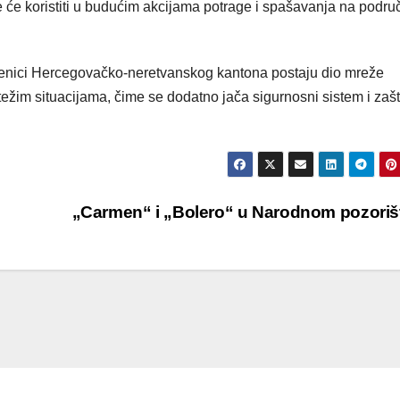
 će koristiti u budućim akcijama potrage i spašavanja na podru
užbenici Hercegovačko-neretvanskog kantona postaju dio mreže
težim situacijama, čime se dodatno jača sigurnosni sistem i zašt
„Carmen“ i „Bolero“ u Narodnom pozori