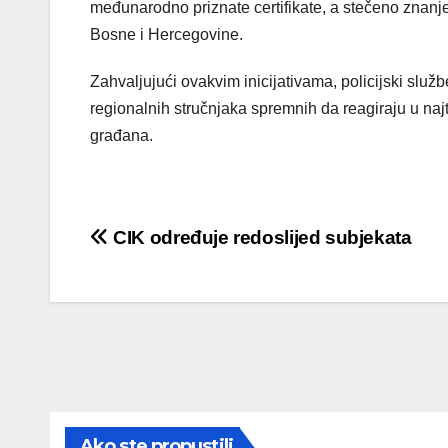
međunarodno priznate certifikate, a stečeno znanje
Bosne i Hercegovine.
Zahvaljujući ovakvim inicijativama, policijski sl
regionalnih stručnjaka spremnih da reagiraju u naj
građana.
Post
CIK određuje redoslijed subjekata
navigation
Ako ste propustili