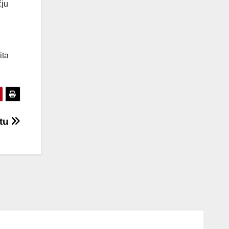
čju
ita
štu