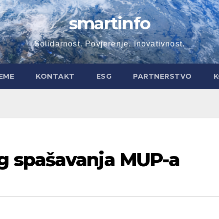
smartinfo
Solidarnost. Povjerenje. Inovativnost.
EME
KONTAKT
ESG
PARTNERSTVO
K
 spašavanja MUP-a