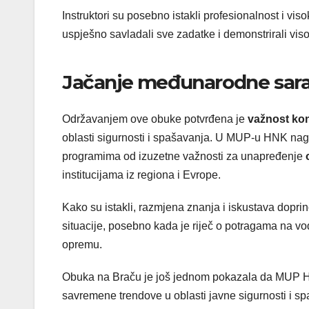
Instruktori su posebno istakli profesionalnost i vi
uspješno savladali sve zadatke i demonstrirali viso
Jačanje međunarodne sarad
Održavanjem ove obuke potvrđena je
važnost ko
oblasti sigurnosti i spašavanja. U MUP-u HNK na
programima od izuzetne važnosti za unapređenje
institucijama iz regiona i Evrope.
Kako su istakli, razmjena znanja i iskustava dopri
situacije, posebno kada je riječ o potragama na vod
opremu.
Obuka na Braču je još jednom pokazala da MUP HNK
savremene trendove u oblasti javne sigurnosti i s