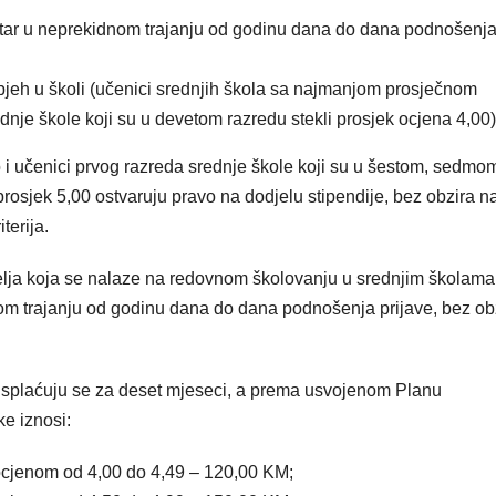
ntar u neprekidnom trajanju od godinu dana do dana podnošenj
spjeh u školi (učenici srednjih škola sa najmanjom prosječnom
nje škole koji su u devetom razredu stekli prosjek ocjena 4,00)
i učenici prvog razreda srednje škole koji su u šestom, sedmo
osjek 5,00 ostvaruju pravo na dodjelu stipendije, bez obzira n
terija.
telja koja se nalaze na redovnom školovanju u srednjim školama,
om trajanju od godinu dana do dana podnošenja prijave, bez ob
i isplaćuju se za deset mjeseci, a prema usvojenom Planu
ke iznosi:
ocjenom od 4,00 do 4,49 – 120,00 KM;