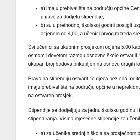
a) imaju prebivalište na području općine Ce
prijave za dodjelu stipendije;
b) su u prethodnoj školskoj godini postigli u
ocjenom od 4,00, a učenici prvog razreda sred
Svi učenici sa ukupnim prosjekom ocjena 5,00 kao 
osmom i devetom razredu osnovne škole ostvarili pr
ukupan broj bodova prikupljen na osnovu drugih kri
Pravo na stipendiju ostvarit će djeca bez oba rodi
imaju prebivalište na području općine u neprekidn
na ostvaren prosjek.
Stipendije se dodjeljuju za jednu školsku godinu 
stipendiranja. Visina mjesečne stipendije za učeni
a) za učenike srednjih škola sa prosječnom 