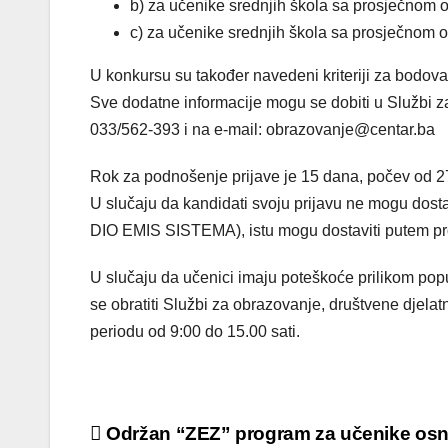
b) za učenike srednjih škola sa prosječnom 
c) za učenike srednjih škola sa prosječnom 
U konkursu su također navedeni kriteriji za bodovan
Sve dodatne informacije mogu se dobiti u Službi za 
033/562-393 i na e-mail: obrazovanje@centar.ba
Rok za podnošenje prijave je 15 dana, počev od 27
U slučaju da kandidati svoju prijavu ne mogu d
DIO EMIS SISTEMA), istu mogu dostaviti putem p
U slučaju da učenici imaju poteškoće prilikom popu
se obratiti Službi za obrazovanje, društvene djelatnos
periodu od 9:00 do 15.00 sati.
Održan “ZEZ” program za učenike os