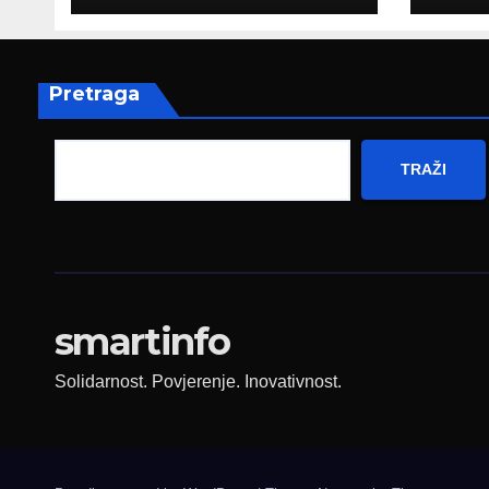
pripada svim
amb
građanima
Nje
Pretraga
TRAŽI
smartinfo
Solidarnost. Povjerenje. Inovativnost.