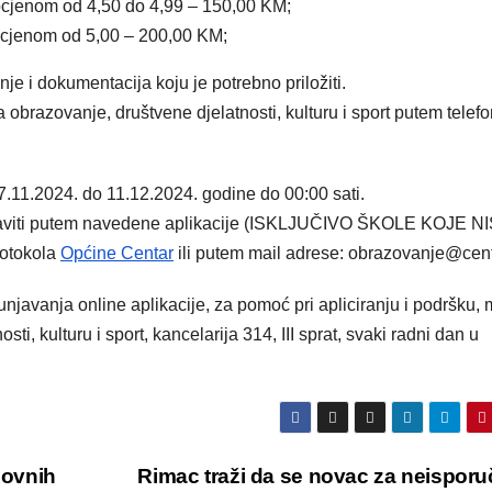
ocjenom od 4,50 do 4,99 – 150,00 KM;
ocjenom od 5,00 – 200,00 KM;
je i dokumentacija koju je potrebno priložiti.
obrazovanje, društvene djelatnosti, kulturu i sport putem telefo
.11.2024. do 11.12.2024. godine do 00:00 sati.
ostaviti putem navedene aplikacije (ISKLJUČIVO ŠKOLE KOJE N
rotokola
Općine Centar
ili putem mail adrese: obrazovanje@cen
njavanja online aplikacije, za pomoć pri apliciranju i podršku,
ti, kulturu i sport, kancelarija 314, III sprat, svaki radni dan u
novnih
Rimac traži da se novac za neispor