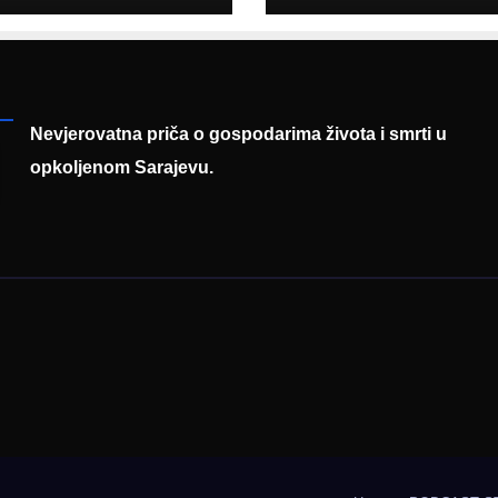
asadoru
poruku
mačke
Nevjerovatna priča o gospodarima života i smrti u
opkoljenom Sarajevu.