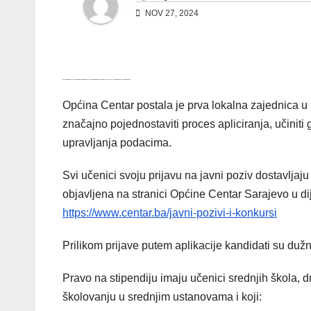
NOV 27, 2024
Općina Centar Sarajevo je 27. novembra 2024. godine objavila konkurs za stipendiranje srednjoškolaca u školskoj/akademskoj 2024./2025. godini.
Općina Centar postala je prva lokalna zajednica u 
značajno pojednostaviti proces apliciranja, učiniti 
upravljanja podacima.
Svi učenici svoju prijavu na javni poziv dostavljaju
objavljena na stranici Općine Centar Sarajevo u dij
https://www.centar.ba/javni-pozivi-i-konkursi
Prilikom prijave putem aplikacije kandidati su dužni
Pravo na stipendiju imaju učenici srednjih škola, 
školovanju u srednjim ustanovama i koji: