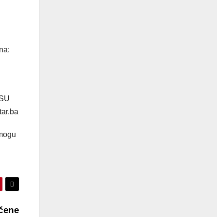
na:
ISU
tar.ba
 mogu
učene