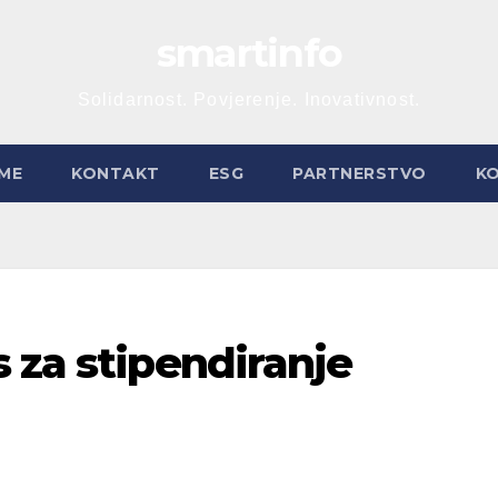
smartinfo
Solidarnost. Povjerenje. Inovativnost.
ME
KONTAKT
ESG
PARTNERSTVO
K
 za stipendiranje