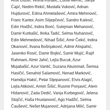
Amir Đuzel, Vesna Kurtalić, Edisa Memić, Sanja
Ćajić, Nedim Rekić, Mustafa Vuković, Adnan
Hujdurović, Edina Ahmetašević, Amira Mehinović,
Franc Kantor, Asim Slijepčević, Sandro Kalesić,
Edin Hodžić, Indira Borić, Sulejman Mehanović,
Damir Kurbašić, Ilinka Tadić, Selma Nuhanović,
Edin Mehmedović, Nihad Šišić, Amir Čekić, Indira
Okanović, Ilvana Bošnjaković, Admir Alispahić,
Jasenko Rosić, Damir Bojkić, Samir Mujić, Rajif
Rahmani, Almir Jahić, Lejla Bucuk, Azur
Mujabašić, Azur Vantić, Suzana Abuismail, Šemsa
Hasičić, Senahid Salamović, Nenad Marković,
Hamdija Hakić, Petar Stjepanović, Elvis Alagić,
Lejla Atiković, Armin Šišić, Rusmir Ponjavić, Alem
Hidanović, Zada Dedić, Vanja Kurbegović, Jelena
Stojčić, Haša Hrustanović, Ago Hadžić, Selma
Čaušević, Nešet Mujanović, Adrijana Milić, Samir