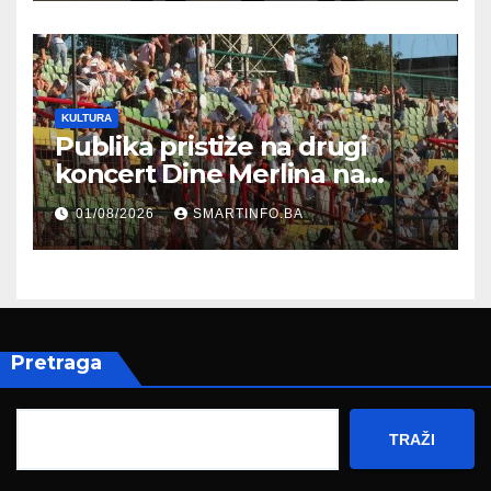
zapošljavanja
KULTURA
Publika pristiže na drugi
koncert Dine Merlina na
Koševu
01/08/2026
SMARTINFO.BA
Pretraga
TRAŽI