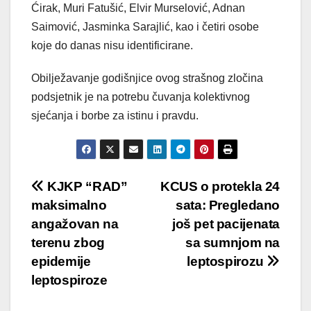
Ćirak, Muri Fatušić, Elvir Murselović, Adnan
Saimović, Jasminka Sarajlić, kao i četiri osobe
koje do danas nisu identificirane.
Obilježavanje godišnjice ovog strašnog zločina
podsjetnik je na potrebu čuvanja kolektivnog
sjećanja i borbe za istinu i pravdu.
Post
KJKP “RAD”
KCUS o protekla 24
maksimalno
sata: Pregledano
navigation
angažovan na
još pet pacijenata
terenu zbog
sa sumnjom na
epidemije
leptospirozu
leptospiroze