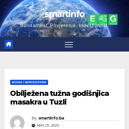
Skip
smartinfo
to
content
Solidarnost. Povjerenje. Inovativnost.
BOSNA I HERCEGOVINA
Obilježena tužna godišnjica
masakra u Tuzli
By
smartinfo.ba
MAY 25, 2025