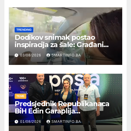
TRENDING
Dodikov snimak postao
inspiracija za šale: Građani
kroz parodiju poslali poruku
03/08/2026
SMARTINFO.BA
TEME
Predsjednik Republikanaca
BiH Edin Garaplija
prisustvovao prezentaciji
01/08/2026
SMARTINFO.BA
Federalnog sajma