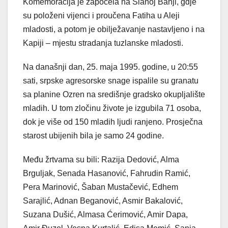
Komemoracija je započela na Slanoj Banji, gdje
su položeni vijenci i proučena Fatiha u Aleji
mladosti, a potom je obilježavanje nastavljeno i na
Kapiji – mjestu stradanja tuzlanske mladosti.
Na današnji dan, 25. maja 1995. godine, u 20:55
sati, srpske agresorske snage ispalile su granatu
sa planine Ozren na središnje gradsko okupljalište
mladih. U tom zločinu živote je izgubila 71 osoba,
dok je više od 150 mladih ljudi ranjeno. Prosječna
starost ubijenih bila je samo 24 godine.
Među žrtvama su bili: Razija Dedović, Alma
Brguljak, Senada Hasanović, Fahrudin Ramić,
Pera Marinović, Šaban Mustačević, Edhem
Sarajlić, Adnan Beganović, Asmir Bakalović,
Suzana Dušić, Almasa Ćerimović, Amir Dapa,