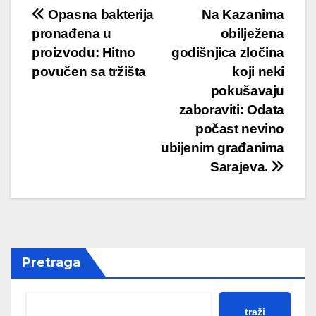
Post
Opasna bakterija
Na Kazanima
pronađena u
obilježena
navigation
proizvodu: Hitno
godišnjica zločina
povučen sa tržišta
koji neki
pokušavaju
zaboraviti: Odata
počast nevino
ubijenim građanima
Sarajeva.
Pretraga
traži