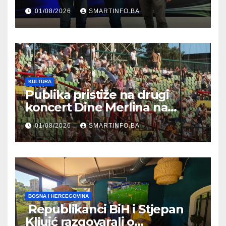
prisustvovao prezentaciji
01/08/2026
SMARTINFO.BA
Federalnog sajma
zapošljavanja
KULTURA
Publika pristiže na drugi
koncert Dine Merlina na
Koševu
01/08/2026
SMARTINFO.BA
BOSNA I HERCEGOVINA
Republikanci BiH i Stjepan
Kljuić razgovarali o