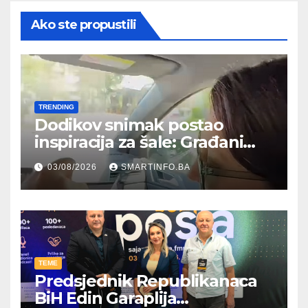
Ako ste propustili
TRENDING
Dodikov snimak postao
inspiracija za šale: Građani
kroz parodiju poslali poruku
03/08/2026
SMARTINFO.BA
TEME
Predsjednik Republikanaca
BiH Edin Garaplija