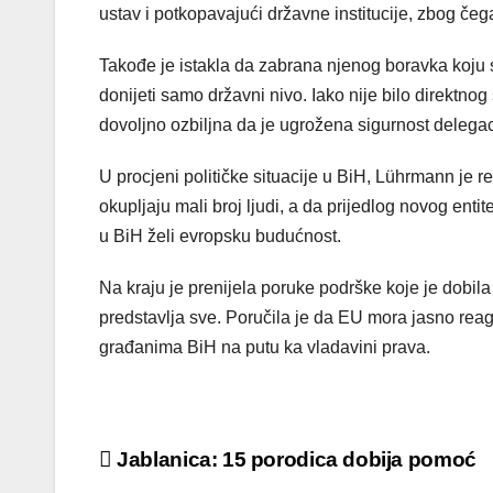
ustav i potkopavajući državne institucije, zbog če
Takođe je istakla da zabrana njenog boravka koju 
donijeti samo državni nivo. Iako nije bilo direktnog
dovoljno ozbiljna da je ugrožena sigurnost delegac
U procjeni političke situacije u BiH, Lührmann je 
okupljaju mali broj ljudi, a da prijedlog novog ent
u BiH želi evropsku budućnost.
Na kraju je prenijela poruke podrške koje je dobila
predstavlja sve. Poručila je da EU mora jasno reago
građanima BiH na putu ka vladavini prava.
Post
Jablanica: 15 porodica dobija pomoć