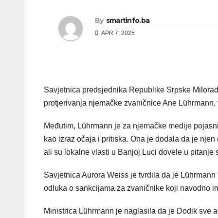
By
smartinfo.ba
APR 7, 2025
Savjetnica predsjednika Republike Srpske Milorad
protjerivanja njemačke zvaničnice Ane Lührmann, tv
Međutim, Lührmann je za njemačke medije pojasnil
kao izraz očaja i pritiska. Ona je dodala da je n
ali su lokalne vlasti u Banjoj Luci dovele u pitanje
Savjetnica Aurora Weiss je tvrdila da je Lührmann “
odluka o sankcijama za zvaničnike koji navodno i
Ministrica Lührmann je naglasila da je Dodik sve ag