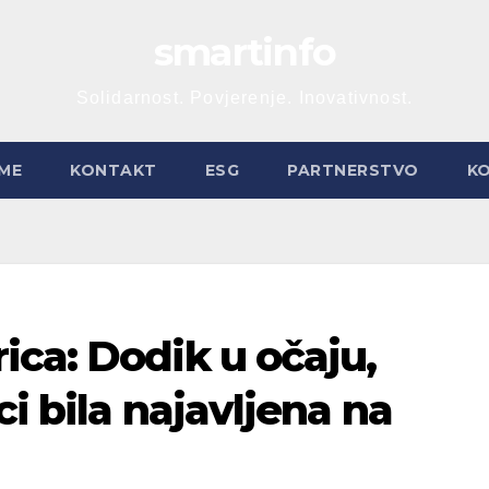
smartinfo
Solidarnost. Povjerenje. Inovativnost.
ME
KONTAKT
ESG
PARTNERSTVO
K
ca: Dodik u očaju,
i bila najavljena na