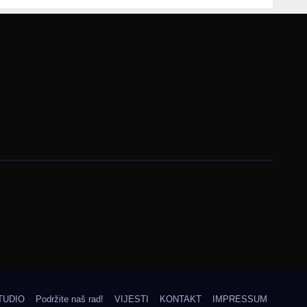
Bosne i
Hercegovine
TUDIO
Podržite naš rad!
VIJESTI
KONTAKT
IMPRESSUM