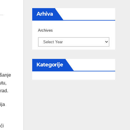
Arhiva
Archives
Kategorije
ašanje
utu,
grad.
ija
ći