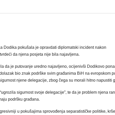
a Dodika pokušala je opravdati diplomatski incident nakon
rdeći da njena posjeta nije bila najavljena.
a da je putovanje uredno najavljeno, ocijenivši Dodikovo pon
jen dolazak bio znak podrške svim građanima BiH na evropskom p
 sigurnost njene delegacije, zbog čega su morali hitno napustiti 
ugrozila sigurnost svoje delegacije”, te da je problem njena ran
maju podršku građana.
resivniji u pokušajima sprovođenja separatističke politike, krše