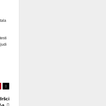
tala
esti
ljudi
dršci
V-a.