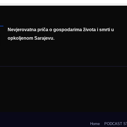
entaciji
eralnog sajma
šljavanja
Nevjerovatna priča o gospodarima života i smrti u
opkoljenom Sarajevu.
Home
PODCAST S