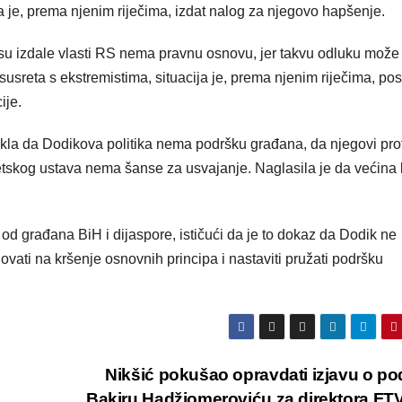
ga je, prema njenim riječima, izdat nalog za njegovo hapšenje.
su izdale vlasti RS nema pravnu osnovu, jer takvu odluku može
 susreta s ekstremistima, situacija je, prema njenim riječima, pos
ije.
rekla da Dodikova politika nema podršku građana, da njegovi prot
itetskog ustava nema šanse za usvajanje. Naglasila je da većina 
 od građana BiH i dijaspore, ističući da je to dokaz da Dodik ne
vati na kršenje osnovnih principa i nastaviti pružati podršku
Nikšić pokušao opravdati izjavu o po
Bakiru Hadžiomeroviću za direktora FT