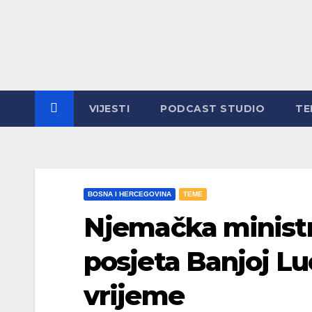
Skip
to
content
VIJESTI
PODCAST STUDIO
TE
BOSNA I HERCEGOVINA
TEME
Njemačka ministri
posjeta Banjoj Luc
vrijeme