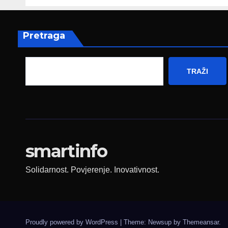
poruku
prez
Fed
zapo
Pretraga
TRAŽI
smartinfo
Solidarnost. Povjerenje. Inovativnost.
Proudly powered by WordPress
|
Theme: Newsup by
Themeansar
.