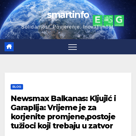
Skip
smartinfo
to
content
Solidarnost. Povjerenje. Inovativnost.
BLOG
Newsmax Balkanas: Kljujić i
Garaplija: Vrijeme je za
korjenite promjene,postoje
tužioci koji trebaju u zatvor