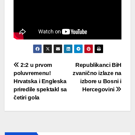
Post
2:2 u prvom
Republikanci BiH
poluvremenu!
zvanično izlaze na
navigation
Hrvatska i Engleska
izbore u Bosni i
priredile spektakl sa
Hercegovini
četiri gola