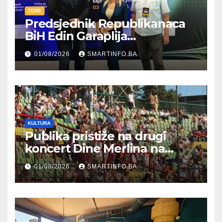
TEME
Predsjednik Republikanaca
BiH Edin Garaplija
prisustvovao prezentaciji
01/08/2026
SMARTINFO.BA
Federalnog sajma
zapošljavanja
KULTURA
Publika pristiže na drugi
koncert Dine Merlina na
Koševu
01/08/2026
SMARTINFO.BA