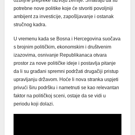
ozbiljne prepreke razvoju zemlje. Smatraju da su
potrebne nove politike koje će stvoriti povoljniji
ambijent za investicije, zapošljavanje i ostanak
stručnog kadra.
U vremenu kada se Bosna i Hercegovina suočava
s brojnim političkim, ekonomskim i društvenim
izazovima, osnivanje Republikanaca otvara
prostor za nove političke ideje i postavlja pitanje
da li su građani spremni podržati drugačiji pristup
upravljanju državom. Hoće li nova stranka uspjeti
privući širu podršku i nametnuti se kao relevantan
faktor na političkoj sceni, ostaje da se vidi u
periodu koji dolazi.