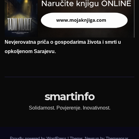
Nevjerovatna priča o gospodarima života i smrti u
opkoljenom Sarajevu.
smartinfo
Solidarnost. Povjerenje. Inovativnost.
Proudly powered by WordPress
|
Theme: Newsup by
Themeansar
.