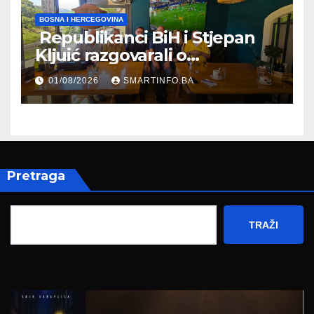
BOSNA I HERCEGOVINA
Republikanci BiH i Stjepan
Kljuić razgovarali o
evropskom putu Bosne i
01/08/2026
SMARTINFO.BA
Hercegovine
Pretraga
TRAŽI