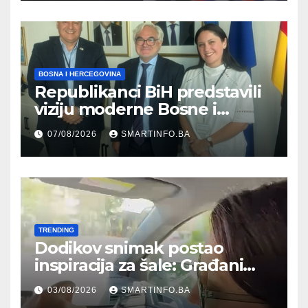
građanima
BOSNA I HERCEGOVINA
Republikanci BiH predstavili
viziju moderne Bosne i
Hercegovine ambasadoru
07/08/2026
SMARTINFO.BA
Njemačke
TRENDING
Dodikov snimak postao
inspiracija za šale: Građani
kroz parodiju poslali poruku
03/08/2026
SMARTINFO.BA