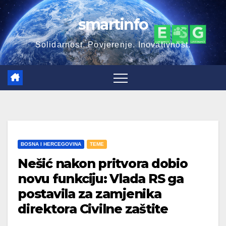
Skip
smartinfo
to
content
Solidarnost. Povjerenje. Inovativnost.
BOSNA I HERCEGOVINA
TEME
Nešić nakon pritvora dobio
novu funkciju: Vlada RS ga
postavila za zamjenika
direktora Civilne zaštite