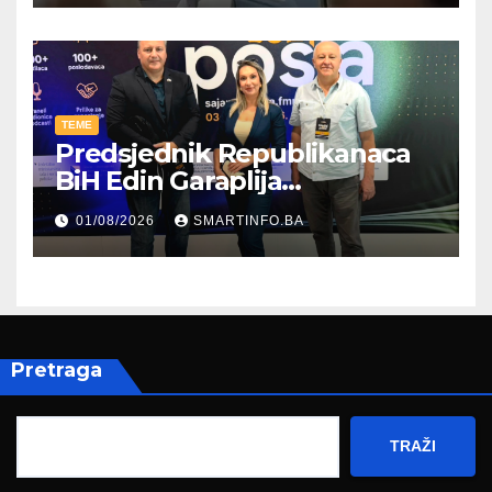
TEME
Predsjednik Republikanaca
BiH Edin Garaplija
prisustvovao prezentaciji
01/08/2026
SMARTINFO.BA
Federalnog sajma
zapošljavanja
Pretraga
TRAŽI