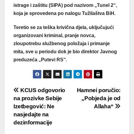
istrage i zaštitu (SIPA) pod nazivom „Tunel 2“,
koja je sprovedena po nalogu Tužilaštva BiH.
Teretio se za teška krivična djela, uključujući
organizovani kriminal, pranje novca,
zloupotrebu službenog položaja i primanje
mita, sve u periodu dok je bio direktor Javnog
preduzeća „Putevi RS“.
Post
KCUS odgovorio
Hamnei poručio:
na prozivke Sebije
„Pobjeda je od
navigation
Izetbegović: Ne
Allaha“
nasjedajte na
dezinformacije