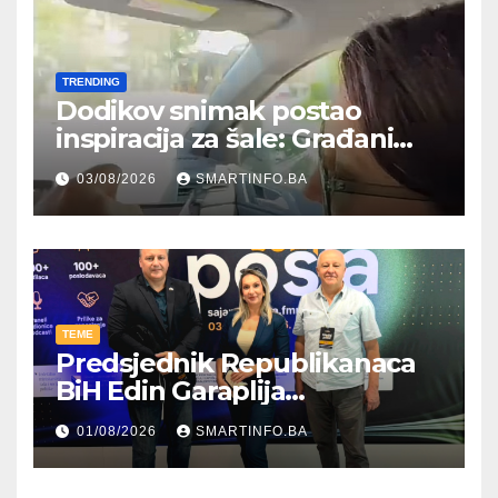
TRENDING
Dodikov snimak postao
inspiracija za šale: Građani
kroz parodiju poslali poruku
03/08/2026
SMARTINFO.BA
TEME
Predsjednik Republikanaca
BiH Edin Garaplija
prisustvovao prezentaciji
01/08/2026
SMARTINFO.BA
Federalnog sajma
zapošljavanja