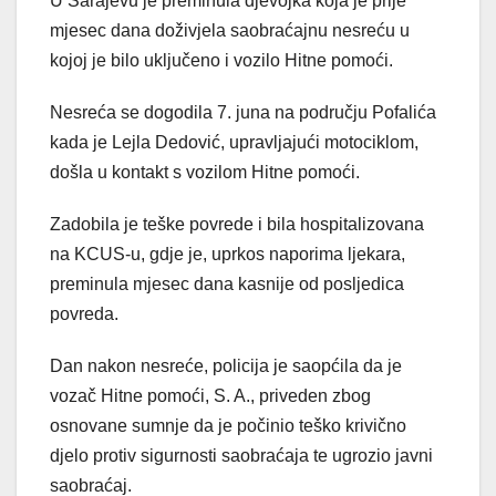
U Sarajevu je preminula djevojka koja je prije
mjesec dana doživjela saobraćajnu nesreću u
kojoj je bilo uključeno i vozilo Hitne pomoći.
Nesreća se dogodila 7. juna na području Pofalića
kada je Lejla Dedović, upravljajući motociklom,
došla u kontakt s vozilom Hitne pomoći.
Zadobila je teške povrede i bila hospitalizovana
na KCUS-u, gdje je, uprkos naporima ljekara,
preminula mjesec dana kasnije od posljedica
povreda.
Dan nakon nesreće, policija je saopćila da je
vozač Hitne pomoći, S. A., priveden zbog
osnovane sumnje da je počinio teško krivično
djelo protiv sigurnosti saobraćaja te ugrozio javni
saobraćaj.