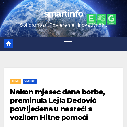
Skip
smartinfo
to
content
Solidarnost. Povjerenje. Inovativnost.
TEME
VIJESTI
Nakon mjesec dana borbe,
preminula Lejla Dedović
povrijeđena u nesreći s
vozilom Hitne pomoći