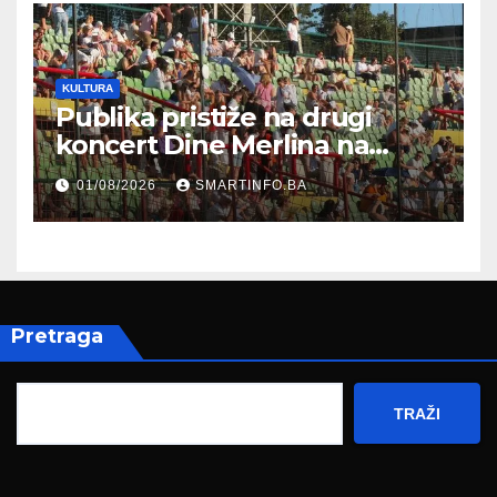
KULTURA
Publika pristiže na drugi
koncert Dine Merlina na
Koševu
01/08/2026
SMARTINFO.BA
Pretraga
TRAŽI