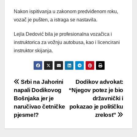
Nakon ispitivanja u zakonom predviđenom roku,
vozač je pušten, a istraga se nastavila.
Lejla Dedović bila je profesionalna vozačica i
instruktorica za vožnju autobusa, kao i licencirani
instruktor skijanja.
Post
Srbi na Jahorini
Dodikov advokat:
napali Dodikovog
“Njegov potez je bio
navigation
Bošnjaka jer je
državnički i
naručivao četničke
pokazao je političku
pjesme!?
zrelost”