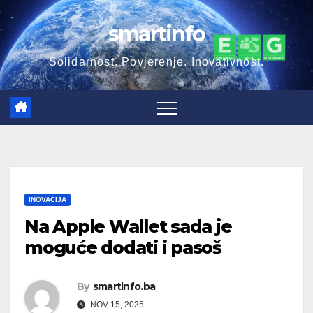
Skip
smartinfo
to
content
Solidarnost. Povjerenje. Inovativnost.
INOVACIJA
Na Apple Wallet sada je
moguće dodati i pasoš
By
smartinfo.ba
NOV 15, 2025