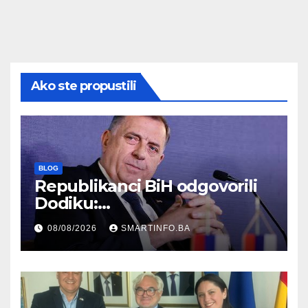
Ako ste propustili
BLOG
Republikanci BiH odgovorili
Dodiku:
Bosanskohercegovačka
08/08/2026
SMARTINFO.BA
kultura postoji i pripada svim
građanima