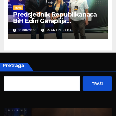
TEME
Predsjednik Republikanaca
BiH Edin Garaplija
prisustvovao prezentaciji
01/08/2026
SMARTINFO.BA
Federalnog sajma
zapošljavanja
Pretraga
TRAŽI