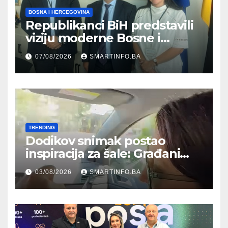
BOSNA I HERCEGOVINA
Republikanci BiH predstavili
viziju moderne Bosne i
Hercegovine ambasadoru
07/08/2026
SMARTINFO.BA
Njemačke
TRENDING
Dodikov snimak postao
inspiracija za šale: Građani
kroz parodiju poslali poruku
03/08/2026
SMARTINFO.BA