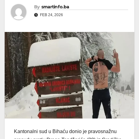
By
smartinfo.ba
FEB 24, 2026
Kantonalni sud u Bihaću donio je pravosnažnu