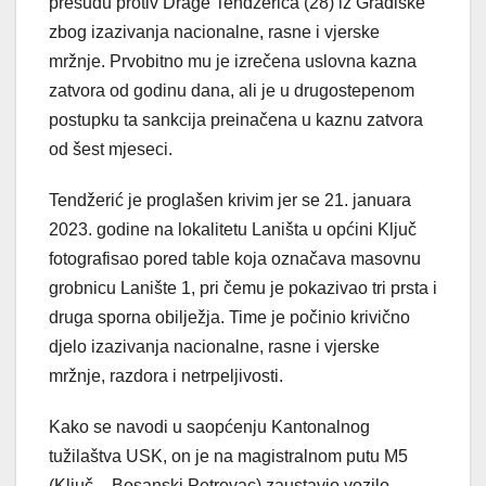
presudu protiv Drage Tendžerića (28) iz Gradiške
zbog izazivanja nacionalne, rasne i vjerske
mržnje. Prvobitno mu je izrečena uslovna kazna
zatvora od godinu dana, ali je u drugostepenom
postupku ta sankcija preinačena u kaznu zatvora
od šest mjeseci.
Tendžerić je proglašen krivim jer se 21. januara
2023. godine na lokalitetu Laništa u općini Ključ
fotografisao pored table koja označava masovnu
grobnicu Lanište 1, pri čemu je pokazivao tri prsta i
druga sporna obilježja. Time je počinio krivično
djelo izazivanja nacionalne, rasne i vjerske
mržnje, razdora i netrpeljivosti.
Kako se navodi u saopćenju Kantonalnog
tužilaštva USK, on je na magistralnom putu M5
(Ključ – Bosanski Petrovac) zaustavio vozilo