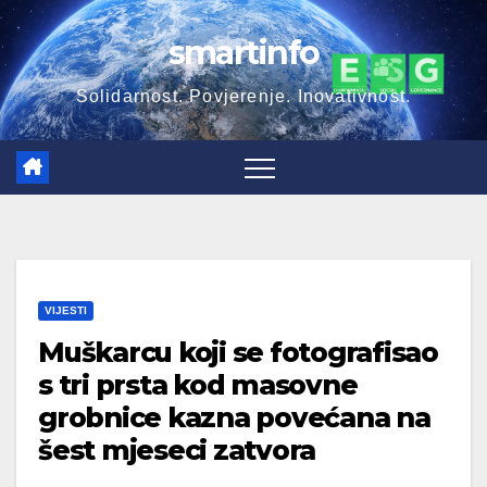
Skip
smartinfo
to
content
Solidarnost. Povjerenje. Inovativnost.
VIJESTI
Muškarcu koji se fotografisao
s tri prsta kod masovne
grobnice kazna povećana na
šest mjeseci zatvora