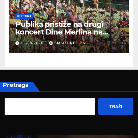
KULTURA
Publika pristiže na drugi
koncert Dine Merlina na
Koševu
01/08/2026
SMARTINFO.BA
Pretraga
TRAŽI