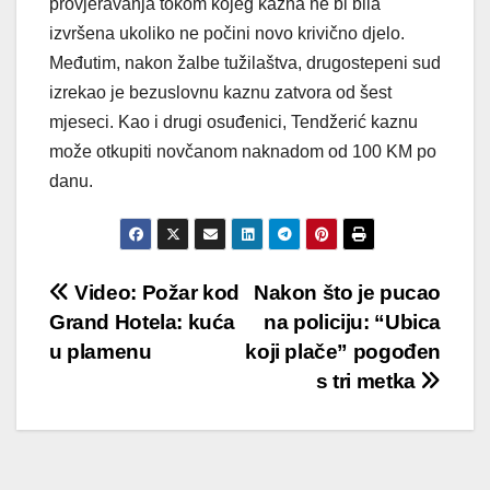
provjeravanja tokom kojeg kazna ne bi bila
izvršena ukoliko ne počini novo krivično djelo.
Međutim, nakon žalbe tužilaštva, drugostepeni sud
izrekao je bezuslovnu kaznu zatvora od šest
mjeseci. Kao i drugi osuđenici, Tendžerić kaznu
može otkupiti novčanom naknadom od 100 KM po
danu.
Post
Video: Požar kod
Nakon što je pucao
Grand Hotela: kuća
na policiju: “Ubica
navigation
u plamenu
koji plače” pogođen
s tri metka