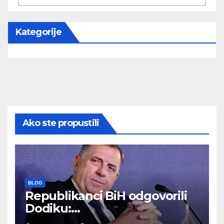
Kategorije
Ako ste propustili
BLOG
Republikanci BiH odgovorili
Dodiku:
Bosanskohercegovačka