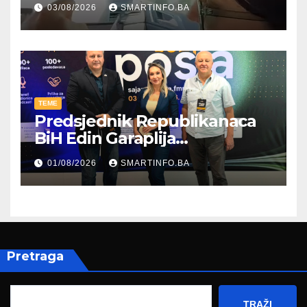
03/08/2026
SMARTINFO.BA
TEME
Predsjednik Republikanaca
BiH Edin Garaplija
prisustvovao prezentaciji
01/08/2026
SMARTINFO.BA
Federalnog sajma
zapošljavanja
Pretraga
TRAŽI