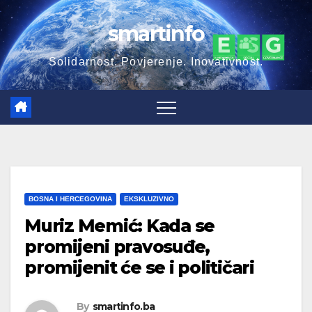
Skip
smartinfo
to
content
Solidarnost. Povjerenje. Inovativnost.
BOSNA I HERCEGOVINA
EKSKLUZIVNO
Muriz Memić: Kada se
promijeni pravosuđe,
promijenit će se i političari
By
smartinfo.ba