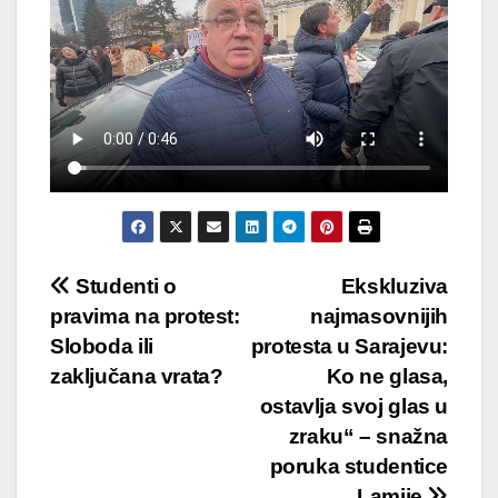
Post
Studenti o
Ekskluziva
pravima na protest:
najmasovnijih
navigation
Sloboda ili
protesta u Sarajevu:
zaključana vrata?
Ko ne glasa,
ostavlja svoj glas u
zraku“ – snažna
poruka studentice
Lamije