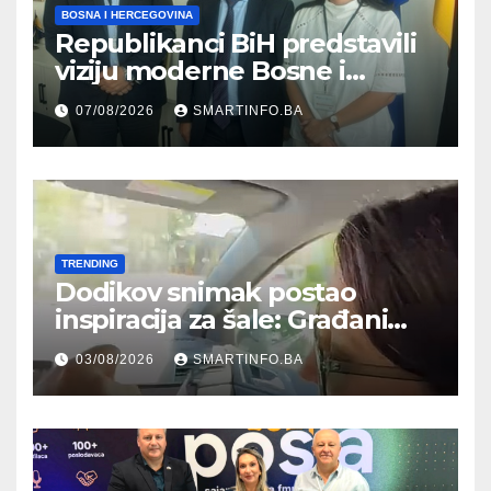
BOSNA I HERCEGOVINA
Republikanci BiH predstavili
viziju moderne Bosne i
Hercegovine ambasadoru
07/08/2026
SMARTINFO.BA
Njemačke
TRENDING
Dodikov snimak postao
inspiracija za šale: Građani
kroz parodiju poslali poruku
03/08/2026
SMARTINFO.BA