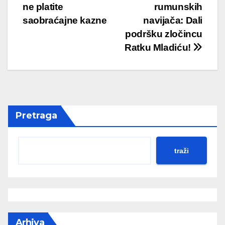
navigation
ne platite
rumunskih
saobraćajne kazne
navijača: Dali
podršku zločincu
Ratku Mladiću!
Pretraga
traži
Arhiva