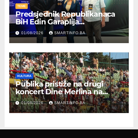
TEME
Predsjednik Republikanaca
BiH Edin Garaplija
prisustvovao prezentaciji
01/08/2026
SMARTINFO.BA
Federalnog sajma
zapošljavanja
KULTURA
Publika pristiže na drugi
koncert Dine Merlina na
Koševu
01/08/2026
SMARTINFO.BA