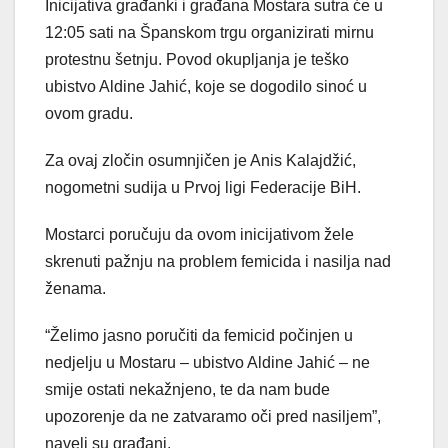
Inicijativa građanki i građana Mostara sutra će u
12:05 sati na Španskom trgu organizirati mirnu
protestnu šetnju. Povod okupljanja je teško
ubistvo Aldine Jahić, koje se dogodilo sinoć u
ovom gradu.
Za ovaj zločin osumnjičen je Anis Kalajdžić,
nogometni sudija u Prvoj ligi Federacije BiH.
Mostarci poručuju da ovom inicijativom žele
skrenuti pažnju na problem femicida i nasilja nad
ženama.
“Želimo jasno poručiti da femicid počinjen u
nedjelju u Mostaru – ubistvo Aldine Jahić – ne
smije ostati nekažnjeno, te da nam bude
upozorenje da ne zatvaramo oči pred nasiljem”,
naveli su građani.