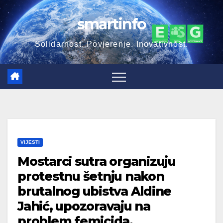
Skip
smartinfo
to
content
Solidarnost. Povjerenje. Inovativnost.
VIJESTI
Mostarci sutra organizuju
protestnu šetnju nakon
brutalnog ubistva Aldine
Jahić, upozoravaju na
problem femicida.