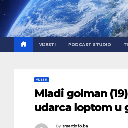
Skip
to
content
VIJESTI
PODCAST STUDIO
T
VIJESTI
Mladi golman (19)
udarca loptom u 
By
smartinfo.ba