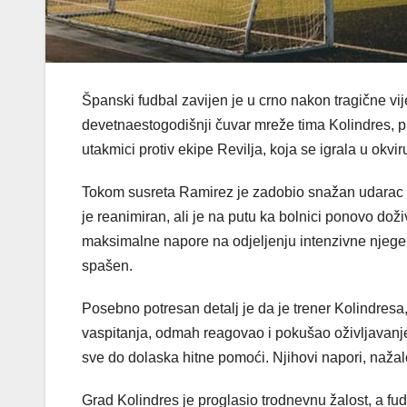
Španski fudbal zavijen je u crno nakon tragične vi
devetnaestogodišnji čuvar mreže tima Kolindres, p
utakmici protiv ekipe Revilja, koja se igrala u okv
Tokom susreta Ramirez je zadobio snažan udarac u
je reanimiran, ali je na putu ka bolnici ponovo doživ
maksimalne napore na odjeljenju intenzivne njege d
spašen.
Posebno potresan detalj je da je trener Kolindresa
vaspitanja, odmah reagovao i pokušao oživljavanje
sve do dolaska hitne pomoći. Njihovi napori, nažalost
Grad Kolindres je proglasio trodnevnu žalost, a fu