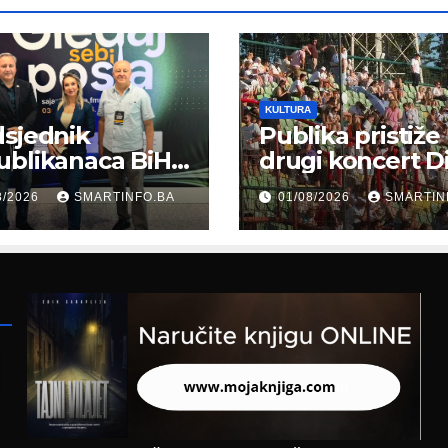
KULTURA
sjednik
Publika pristiže
ublikanaca BiH
drugi koncert D
 Garaplija
Merlina na Koš
8/2026
SMARTINFO.BA
01/08/2026
SMARTIN
ustvovao
entaciji
eralnog sajma
šljavanja