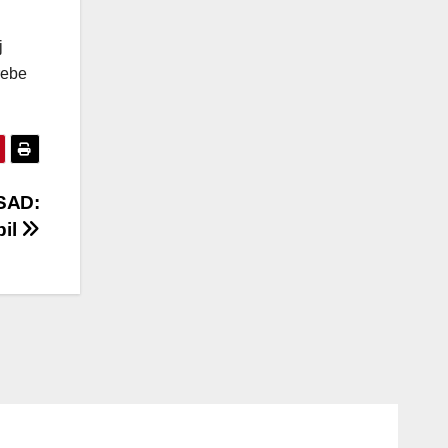
j
rebe
SAD:
bil