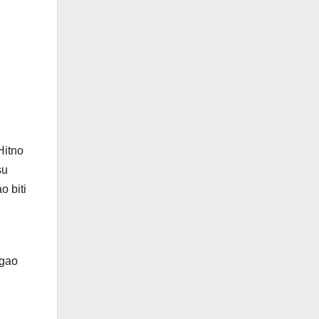
Hitno
su
o biti
ogao