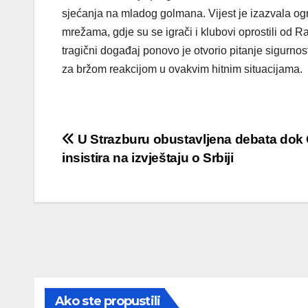
sjećanja na mladog golmana. Vijest je izazvala og
mrežama, gdje su se igrači i klubovi oprostili od 
tragični događaj ponovo je otvorio pitanje sigurn
za bržom reakcijom u ovakvim hitnim situacijama.
Post
U Strazburu obustavljena debata dok
insistira na izvještaju o Srbiji
navigation
Ako ste propustili