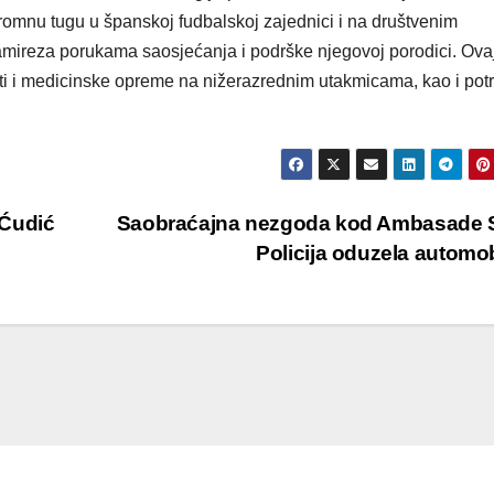
romnu tugu u španskoj fudbalskoj zajednici i na društvenim
Ramireza porukama saosjećanja i podrške njegovoj porodici. Ova
osti i medicinske opreme na nižerazrednim utakmicama, kao i pot
 Ćudić
Saobraćajna nezgoda kod Ambasade 
Policija oduzela automo