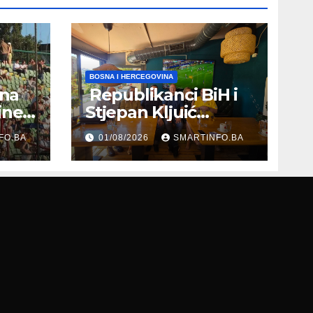
BOSNA I HERCEGOVINA
 na
Republikanci BiH i
ine
Stjepan Kljuić
evu
razgovarali o
FO.BA
01/08/2026
SMARTINFO.BA
evropskom putu
Bosne i
Hercegovine