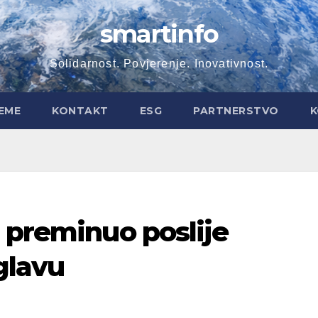
smartinfo
Solidarnost. Povjerenje. Inovativnost.
EME
KONTAKT
ESG
PARTNERSTVO
K
 preminuo poslije
glavu