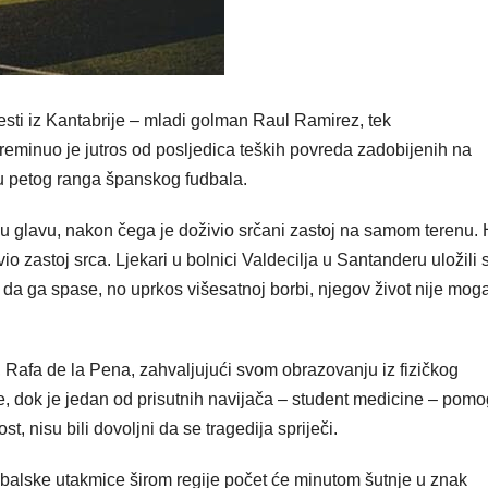
jesti iz Kantabrije – mladi golman Raul Ramirez, tek
reminuo je jutros od posljedica teških povreda zadobijenih na
iru petog ranga španskog fudbala.
 glavu, nakon čega je doživio srčani zastoj na samom terenu. 
io zastoj srca. Ljekari u bolnici Valdecilja u Santanderu uložili 
a ga spase, no uprkos višesatnoj borbi, njegov život nije moga
, Rafa de la Pena, zahvaljujući svom obrazovanju iz fizičkog
, dok je jedan od prisutnih navijača – student medicine – pom
, nisu bili dovoljni da se tragedija spriječi.
dbalske utakmice širom regije počet će minutom šutnje u znak