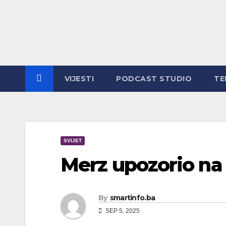
Skip
to
content
VIJESTI
PODCAST STUDIO
TE
SVIJET
Merz upozorio na
By
smartinfo.ba
SEP 5, 2025