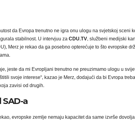
nutost da Evropa trenutno ne igra onu ulogu na svjetskoj sceni k
sigurala stabilnost. U intervjuu za
CDU.TV
, službeni medijski ka
), Merz je rekao da ga posebno opterećuje to što evropske dr
zama.
je, jeste da mi Evropljani trenutno ne preuzimamo ulogu u svije
titili svoje interese“, kazao je Merz, dodajući da bi Evropa trebal
koja zavisi od drugih.
od SAD-a
 rekao, evropske zemlje nemaju kapacitet da same izvrše dovolj