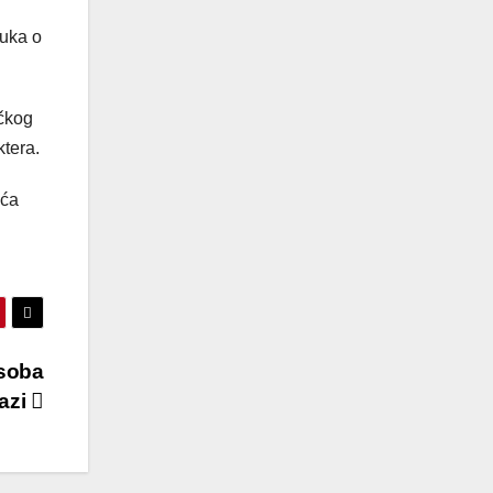
luka o
ačkog
ktera.
eća
osoba
azi