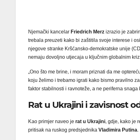
Njemački kancelar
Friedrich Merz
izrazio je zabri
trebala preuzeti kako bi zaštitila svoje interese i o
njegove stranke Kršćansko-demokratske unije (CDU
nemaju dovoljno utjecaja u ključnim globalnim kri
„Ono što me brine, i moram priznati da me optereću
koju želimo i trebamo igrati kako bismo pravilno zaš
faktor stabilnosti i ravnoteže, a ne periferna snaga 
Rat u Ukrajini i zavisnost 
Kao primjer naveo je
rat u Ukrajini
, gdje, kako je
pritisak na ruskog predsjednika
Vladimira Putina
.