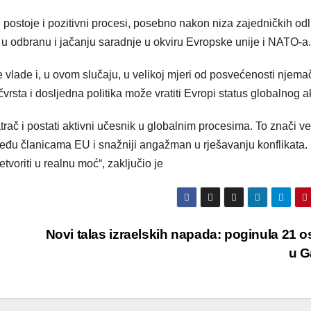
 postoje i pozitivni procesi, posebno nakon niza zajedničkih od
 u odbranu i jačanju saradnje u okviru Evropske unije i NATO-a.
e vlade i, u ovom slučaju, u velikoj mjeri od posvećenosti njem
rsta i dosljedna politika može vratiti Evropi status globalnog a
trač i postati aktivni učesnik u globalnim procesima. To znači v
među članicama EU i snažniji angažman u rješavanju konflikata.
etvoriti u realnu moć“, zaključio je
Novi talas izraelskih napada: poginula 21 
u G