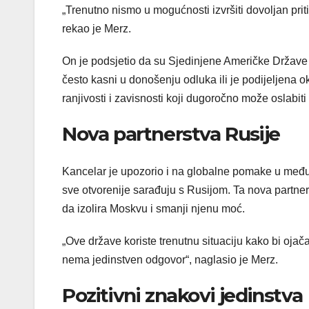
„Trenutno nismo u mogućnosti izvršiti dovoljan pri
rekao je Merz.
On je podsjetio da su Sjedinjene Američke Države i
često kasni u donošenju odluka ili je podijeljena o
ranjivosti i zavisnosti koji dugoročno može oslabiti
Nova partnerstva Rusije
Kancelar je upozorio i na globalne pomake u međ
sve otvorenije sarađuju s Rusijom. Ta nova partn
da izolira Moskvu i smanji njenu moć.
„Ove države koriste trenutnu situaciju kako bi oja
nema jedinstven odgovor“, naglasio je Merz.
Pozitivni znakovi jedinstva