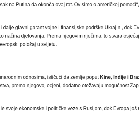
tisak na Putina da okonča ovaj rat. Ovisimo o američkoj pomoći“,
 dalje glavni garant vojne i finansijske podrške Ukrajini, dok E
ko načina djelovanja. Prema njegovim riječima, to stvara osjeća
 evropski položaj u svijetu.
unarodnim odnosima, ističući da zemlje poput
Kine, Indije i Bra
erstva, prema njegovoj ocjeni, dodatno otežavaju mogućnost Za
čale svoje ekonomske i političke veze s Rusijom, dok Evropa još 