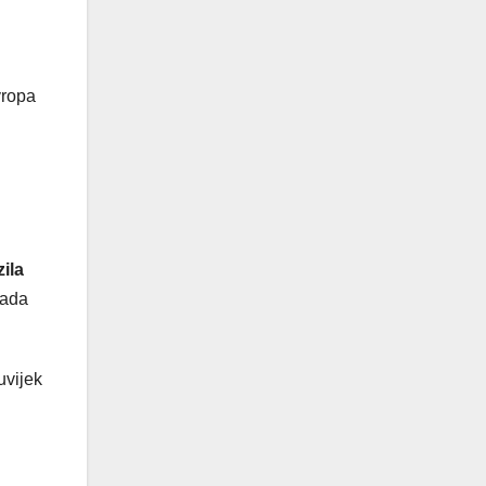
vropa
j
zila
pada
uvijek