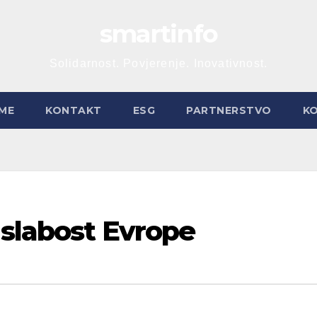
smartinfo
Solidarnost. Povjerenje. Inovativnost.
ME
KONTAKT
ESG
PARTNERSTVO
K
 slabost Evrope