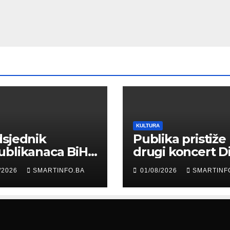
KULTURA
sjednik
Publika pristiže
ublikanaca BiH
drugi koncert D
 Garaplija
Merlina na Koš
/2026
SMARTINFO.BA
01/08/2026
SMARTINF
ustvovao
entaciji
eralnog sajma
šljavanja