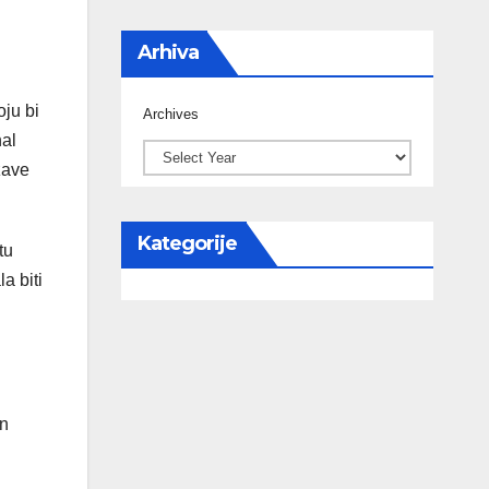
Arhiva
oju bi
Archives
nal
žave
Kategorije
tu
a biti
an