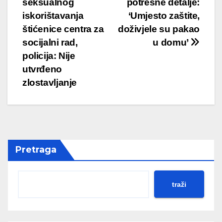
seksualnog
potresne detalje:
iskorištavanja
‘Umjesto zaštite,
štićenice centra za
doživjele su pakao
socijalni rad,
u domu’
policija: Nije
utvrđeno
zlostavljanje
Pretraga
traži