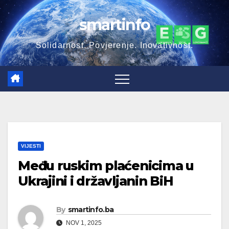
Skip
smartinfo
to
content
Solidarnost. Povjerenje. Inovativnost.
VIJESTI
Među ruskim plaćenicima u
Ukrajini i državljanin BiH
By
smartinfo.ba
NOV 1, 2025