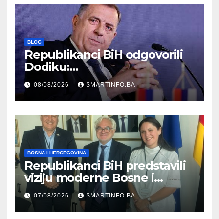
BLOG
Republikanci BiH odgovorili
Dodiku:
Bosanskohercegovačka
08/08/2026
SMARTINFO.BA
kultura postoji i pripada svim
građanima
BOSNA I HERCEGOVINA
Republikanci BiH predstavili
viziju moderne Bosne i
Hercegovine ambasadoru
07/08/2026
SMARTINFO.BA
Njemačke