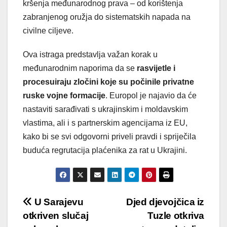
kršenja međunarodnog prava – od korištenja
zabranjenog oružja do sistematskih napada na
civilne ciljeve.
Ova istraga predstavlja važan korak u
međunarodnim naporima da se
rasvijetle i
procesuiraju zločini koje su počinile privatne
ruske vojne formacije
. Europol je najavio da će
nastaviti sarađivati s ukrajinskim i moldavskim
vlastima, ali i s partnerskim agencijama iz EU,
kako bi se svi odgovorni priveli pravdi i spriječila
buduća regrutacija plaćenika za rat u Ukrajini.
Post
U Sarajevu
Djed djevojčica iz
otkriven slučaj
Tuzle otkriva
navigation