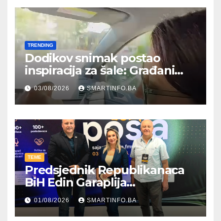
TRENDING
Dodikov snimak postao
inspiracija za šale: Građani
kroz parodiju poslali poruku
03/08/2026
SMARTINFO.BA
TEME
Predsjednik Republikanaca
BiH Edin Garaplija
prisustvovao prezentaciji
01/08/2026
SMARTINFO.BA
Federalnog sajma
zapošljavanja