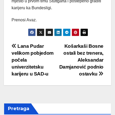
mjesto u prvom timu Stuttgarta i postepeno graditi
karijeru ka Bundesligi.
Prenosi Avaz.
Post
Lana Pudar
Košarkaši Bosne
velikom pobjedom
ostali bez trenera,
navigation
počela
Aleksandar
univerzitetsku
Damjanović podnio
karijeru u SAD-u
ostavku
Pretraga