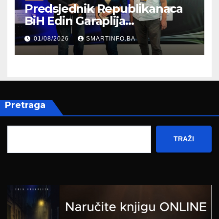
Predsjednik Republikanaca
BiH Edin Garaplija
prisustvovao prezentaciji
01/08/2026
SMARTINFO.BA
Federalnog sajma
zapošljavanja
Pretraga
TRAŽI