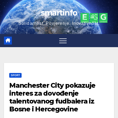
Skip
smartinfo
to
content
Solidarnost. Povjerenje. Inovativnost.
SPORT
Manchester City pokazuje
interes za dovođenje
talentovanog fudbalera iz
Bosne i Hercegovine