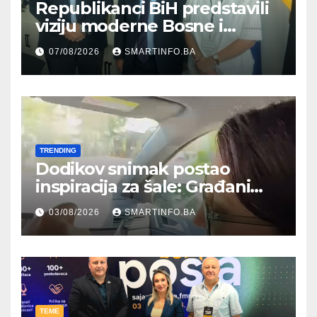
Republikanci BiH predstavili
viziju moderne Bosne i
Hercegovine ambasadoru
07/08/2026
SMARTINFO.BA
Njemačke
TRENDING
Dodikov snimak postao
inspiracija za šale: Građani
kroz parodiju poslali poruku
03/08/2026
SMARTINFO.BA
TEME