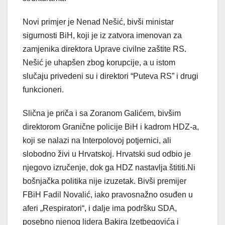
Novi primjer je Nenad Nešić, bivši ministar
sigurnosti BiH, koji je iz zatvora imenovan za
zamjenika direktora Uprave civilne zaštite RS.
Nešić je uhapšen zbog korupcije, a u istom
slučaju privedeni su i direktori “Puteva RS” i drugi
funkcioneri.
Slična je priča i sa Zoranom Galićem, bivšim
direktorom Granične policije BiH i kadrom HDZ-a,
koji se nalazi na Interpolovoj potjernici, ali
slobodno živi u Hrvatskoj. Hrvatski sud odbio je
njegovo izručenje, dok ga HDZ nastavlja štititi.Ni
bošnjačka politika nije izuzetak. Bivši premijer
FBiH Fadil Novalić, iako pravosnažno osuđen u
aferi „Respiratori“, i dalje ima podršku SDA,
posebno njenog lidera Bakira Izetbegovića i