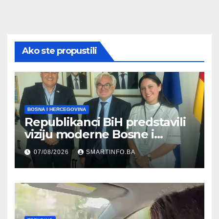
Ako ste propustili
BOSNA I HERCEGOVINA
Republikanci BiH predstavili
viziju moderne Bosne i
Hercegovine ambasadoru
07/08/2026
SMARTINFO.BA
Njemačke