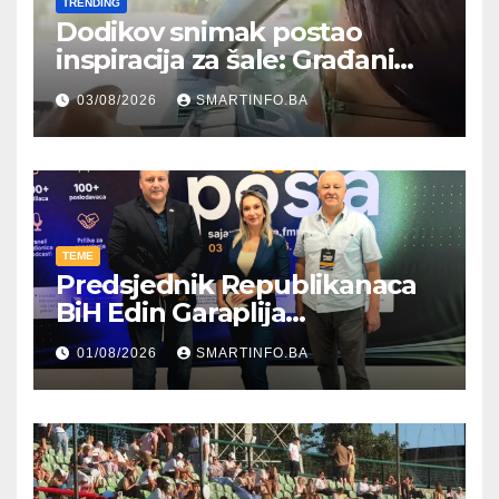
TRENDING
Dodikov snimak postao
inspiracija za šale: Građani
kroz parodiju poslali poruku
03/08/2026
SMARTINFO.BA
TEME
Predsjednik Republikanaca
BiH Edin Garaplija
prisustvovao prezentaciji
01/08/2026
SMARTINFO.BA
Federalnog sajma
zapošljavanja