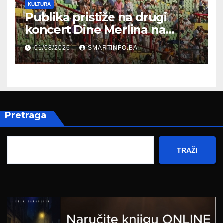
KULTURA
Publika pristiže na drugi
koncert Dine Merlina na
Koševu
01/08/2026
SMARTINFO.BA
Pretraga
TRAŽI