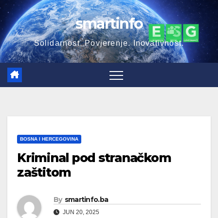
Skip
smartinfo
to
content
Solidarnost. Povjerenje. Inovativnost.
BOSNA I HERCEGOVINA
Kriminal pod stranačkom
zaštitom
By
smartinfo.ba
JUN 20, 2025