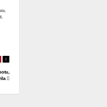
ata,
6.
botu,
rila