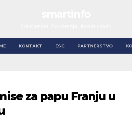
smartinfo
Solidarnost. Povjerenje. Inovativnost.
ME
KONTAKT
ESG
PARTNERSTVO
K
ise za papu Franju u
u