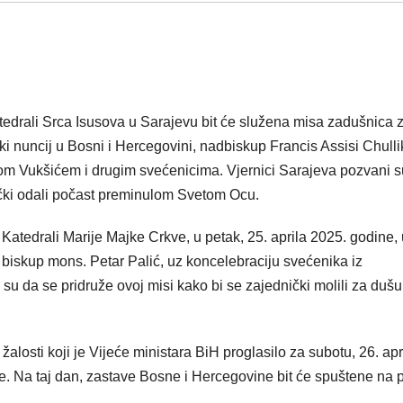
Katedrali Srca Isusova u Sarajevu bit će služena misa zadušnica 
i nuncij u Bosni i Hercegovini, nadbiskup Francis Assisi Chullik
 Vukšićem i drugim svećenicima. Vjernici Sarajeva pozvani s
nički odali počast preminulom Svetom Ocu.​
Katedrali Marije Majke Crkve, u petak, 25. aprila 2025. godine, 
 biskup mons. Petar Palić, uz koncelebraciju svećenika iz
 su da se pridruže ovoj misi kako bi se zajednički molili za dušu
sti koji je Vijeće ministara BiH proglasilo za subotu, 26. apr
e. Na taj dan, zastave Bosne i Hercegovine bit će spuštene na 