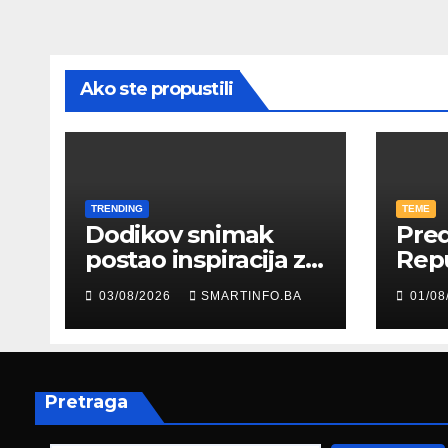
Ako ste propustili
TRENDING
TEME
Dodikov snimak
Pred
postao inspiracija za
Rep
šale: Građani kroz
Edin
03/08/2026
SMARTINFO.BA
01/08
parodiju poslali
pris
poruku
prez
Fed
zapo
Pretraga