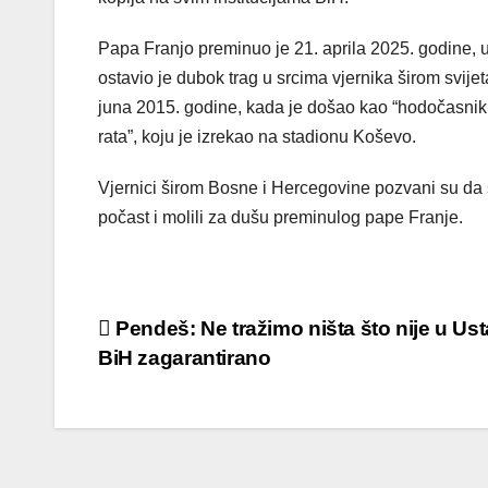
Papa Franjo preminuo je 21. aprila 2025. godine, 
ostavio je dubok trag u srcima vjernika širom svije
juna 2015. godine, kada je došao kao “hodočasnik 
rata”, koju je izrekao na stadionu Koševo.​
Vjernici širom Bosne i Hercegovine pozvani su da
počast i molili za dušu preminulog pape Franje.​
Post
Pendeš: Ne tražimo ništa što nije u Us
BiH zagarantirano
navigation