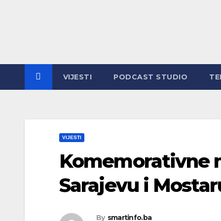
Skip
to
content
VIJESTI
PODCAST STUDIO
TE
VIJESTI
Komemorativne m
Sarajevu i Mostar
By
smartinfo.ba