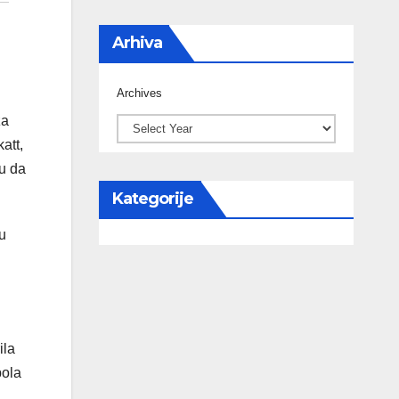
Arhiva
Archives
za
att,
u da
Kategorije
u
ila
pola