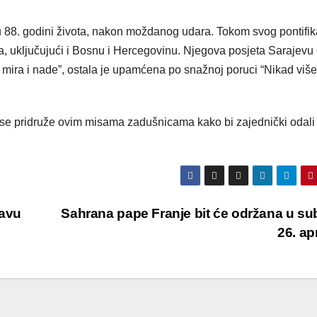
u 88. godini života, nakon moždanog udara. Tokom svog pontifik
ta, uključujući i Bosnu i Hercegovinu. Njegova posjeta Sarajevu 
mira i nade”, ostala je upamćena po snažnoj poruci “Nikad više
 se pridruže ovim misama zadušnicama kako bi zajednički odali
tavu
Sahrana pape Franje bit će održana u su
26. ap