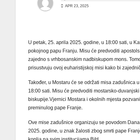
APR 23, 2025
​U petak, 25. aprila 2025. godine, u 18:00 sati, u 
pokojnog papu Franju. Misu će predvoditi apostolsk
zajedno s vrhbosanskim nadbiskupom mons. Tomom
prisustvuju ovoj euharistijskoj misi kako bi zajed
Također, u Mostaru će se održati misa zadušnica u 
18:00 sati. Misu će predvoditi mostarsko-duvanjski
biskupije.Vjernici Mostara i okolnih mjesta pozvani
preminulog pape Franje.​
Ove mise zadušnice organizuju se povodom Dana žalo
2025. godine, u znak žalosti zbog smrti pape Franj
koplja na svim institucijama BiH.​