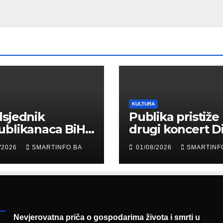
KULTURA
sjednik
Publika pristiže
ublikanaca BiH
drugi koncert D
 Garaplija
Merlina na Koš
/2026
SMARTINFO.BA
01/08/2026
SMARTINF
ustvovao
entaciji
eralnog sajma
šljavanja
Nevjerovatna priča o gospodarima života i smrti u