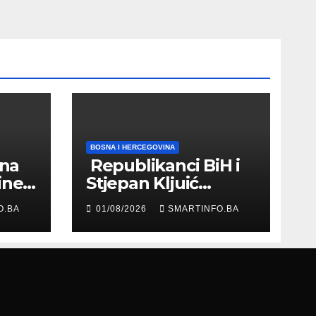
BOSNA I HERCEGOVINA
 na
Republikanci BiH i
ine
Stjepan Kljuić
evu
razgovarali o
O.BA
01/08/2026
SMARTINFO.BA
evropskom putu
Bosne i
Hercegovine