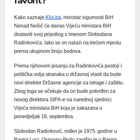
favorit?
Kako saznaje
Klix.ba
, ministar sigurnosti BiH
Nenad Nešić će danas Vijeću ministara BiH
dostaviti svoj prijedlog s imenom Slobodana
Radinkovića. Iako se on nalazi na trećem mjestu
prema ukupnom broju bodova.
Prema njihovom pisanju za Radinkovića postoji i
politička volja stranaka u državnoj vlasti da bude
novi direktor Državne agencije za istrage i zaštitu.
Zbog toga se očekuje da on bude potvrđen za
novog direktora SIPA-e na narednoj sjednici
Vijeća ministara BiH koja je zakazana u
ponedjeljak 16. septembra.
Slobodan Radinković, rođen je 1975. godine u
Banjoj Luci. Osnovnu školu završio je u Banjoj