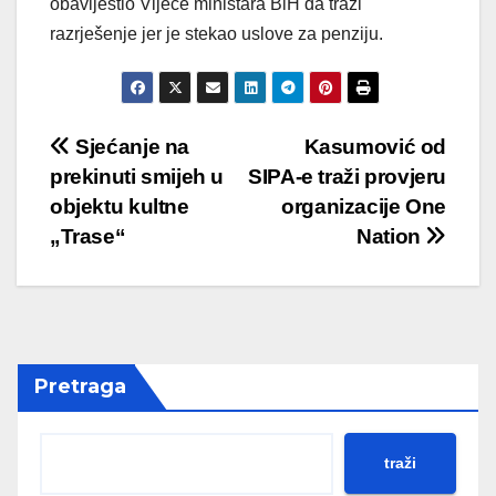
obavijestio Vijeće ministara BiH da traži
razrješenje jer je stekao uslove za penziju.
Post
Sjećanje na
Kasumović od
prekinuti smijeh u
SIPA-e traži provjeru
navigation
objektu kultne
organizacije One
„Trase“
Nation
Pretraga
traži