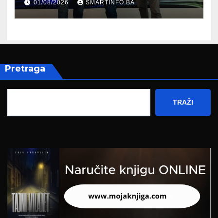
01/08/2026
SMARTINFO.BA
Federalnog sajma
zapošljavanja
Pretraga
TRAŽI