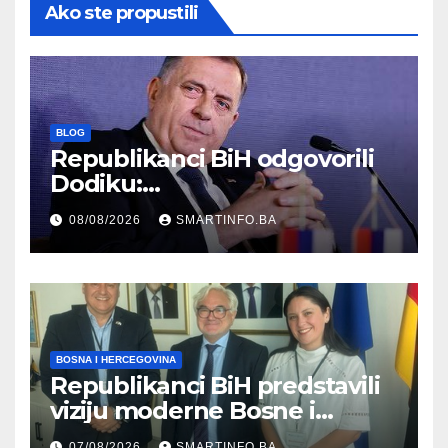
Ako ste propustili
BLOG
Republikanci BiH odgovorili
Dodiku:
Bosanskohercegovačka
08/08/2026
SMARTINFO.BA
kultura postoji i pripada svim
građanima
BOSNA I HERCEGOVINA
Republikanci BiH predstavili
viziju moderne Bosne i
Hercegovine ambasadoru
07/08/2026
SMARTINFO.BA