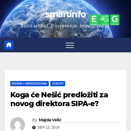
Skip
smartinfo
to
content
Solidarnost. Povjerenje. Inovativnost.
BOSNA I HERCEGOVINA
VIJESTI
Koga će Nešić predložiti za
novog direktora SIPA-e?
By
Majda Velić
SEP 12, 2024