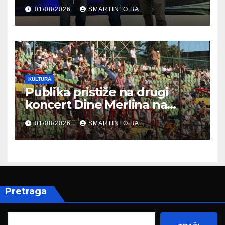
prisustvovao prezentaciji
01/08/2026
SMARTINFO.BA
Federalnog sajma
zapošljavanja
KULTURA
Publika pristiže na drugi
koncert Dine Merlina na
Koševu
01/08/2026
SMARTINFO.BA
Pretraga