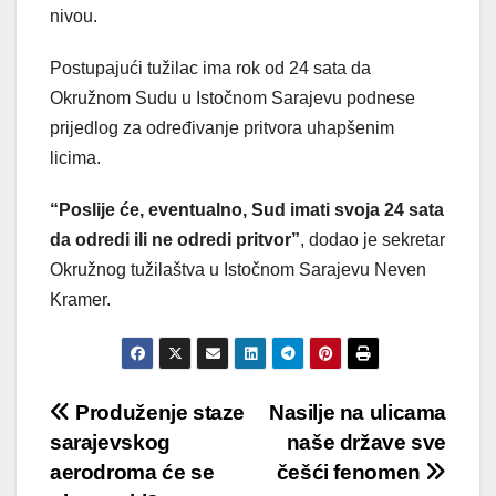
nivou.
Postupajući tužilac ima rok od 24 sata da
Okružnom Sudu u Istočnom Sarajevu podnese
prijedlog za određivanje pritvora uhapšenim
licima.
“Poslije će, eventualno, Sud imati svoja 24 sata
da odredi ili ne odredi pritvor”
, dodao je sekretar
Okružnog tužilaštva u Istočnom Sarajevu Neven
Kramer.
Post
Produženje staze
Nasilje na ulicama
sarajevskog
naše države sve
navigation
aerodroma će se
češći fenomen