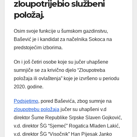
zloupotrijebio službeni
položaj.
Osim svoje funkcije u šumskom gazdinstvu,
Bašević je i kandidat za načelnika Sokoca na
predstojećim izborima.
On i još četiri osobe koje su jučer uhapšene
sumnjiče se za krivično djelo “Zloupotreba
položaja ili ovlaštenja” koje je izvršeno u periodu
2020. godine.
Podsjetimo
, pored Baševića, zbog sumnje na
zloupotrebu položaja
jučer su uhapšeni v.d
direktor Šume Republike Srpske Slaven Gojković,
v.d. direktor ŠG “Sjemeć” Rogatica Mladen Lakić,
v.d. direktor ŠG “Visočnik” Han Pijesak Janko