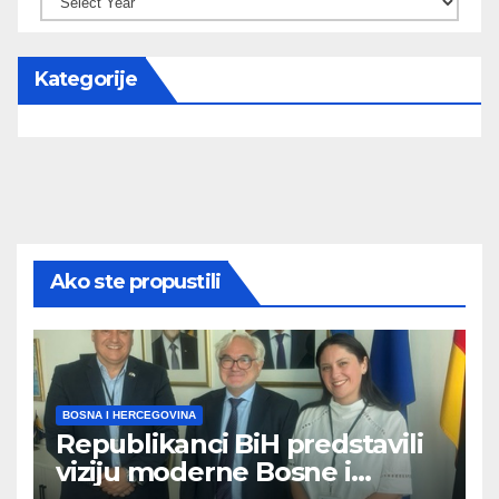
Kategorije
Ako ste propustili
BOSNA I HERCEGOVINA
Republikanci BiH predstavili
viziju moderne Bosne i