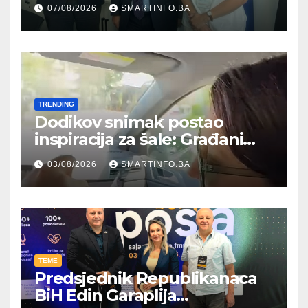
Hercegovine ambasadoru
07/08/2026
SMARTINFO.BA
Njemačke
TRENDING
Dodikov snimak postao
inspiracija za šale: Građani
kroz parodiju poslali poruku
03/08/2026
SMARTINFO.BA
TEME
Predsjednik Republikanaca
BiH Edin Garaplija