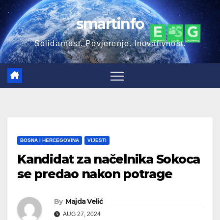
Skip
smartinfo
to
content
Solidarnost. Povjerenje. Inovativnost.
BOSNA I HERCEGOVINA
VIJESTI
Kandidat za načelnika Sokoca
se predao nakon potrage
By
Majda Velić
AUG 27, 2024