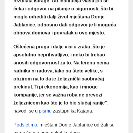
rezultata istrage. Od institucija vlasti još se
čeka i odgovor na pitanje o sigurnosti, što bi
moglo odrediti dalji život mještana Donje
Jablanice, odnosno dati odgovor je li moguća
obnova domova i povratak u ovo mjesto.
Oštećena pruga i dalje visi u zraku, što je
apsolutno neprihvatljivo, i neko bi trebao
snositi odgovornost za to. Na terenu nema
radnika ni radova, iako su štete velike, s
obzirom na to da je željeznički saobraćaj
prekinut. Trpi ekonomija, kao i mnoge
kompanije, jer se važna roba ne prevozi
željeznicom kao što je to bio slučaj ranije”
,
navodi se u
pismu
zastupnika Kajana.
Podsjetimo
, mještani Donje Jablanice održali su
mirnu šetnju prije nekoliko dana.