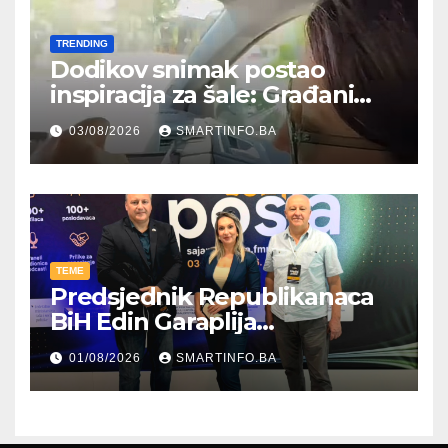
TRENDING
Dodikov snimak postao
inspiracija za šale: Građani
kroz parodiju poslali poruku
03/08/2026
SMARTINFO.BA
TEME
Predsjednik Republikanaca
BiH Edin Garaplija
prisustvovao prezentaciji
01/08/2026
SMARTINFO.BA
Federalnog sajma
zapošljavanja