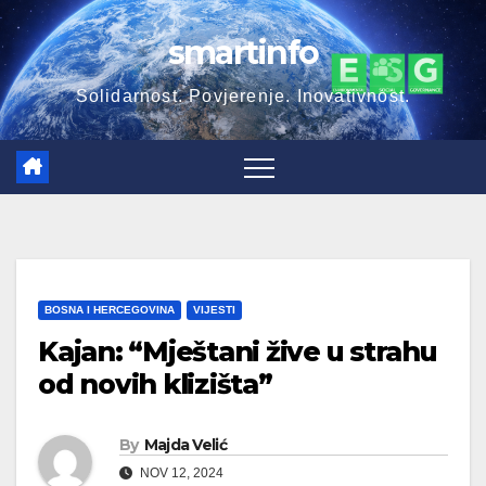
Skip
smartinfo
to
content
Solidarnost. Povjerenje. Inovativnost.
BOSNA I HERCEGOVINA
VIJESTI
Kajan: “Mještani žive u strahu
od novih klizišta”
By
Majda Velić
NOV 12, 2024