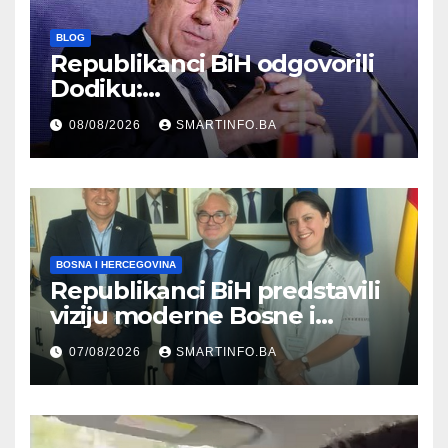
BLOG
Republikanci BiH odgovorili
Dodiku:
Bosanskohercegovačka
08/08/2026
SMARTINFO.BA
kultura postoji i pripada svim
građanima
BOSNA I HERCEGOVINA
Republikanci BiH predstavili
viziju moderne Bosne i
Hercegovine ambasadoru
07/08/2026
SMARTINFO.BA
Njemačke