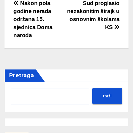
Post
Nakon pola
Sud proglasio
godine nerada
nezakonitim štrajk u
navigation
održana 15.
osnovnim školama
sjednica Doma
KS
naroda
Pretraga
traži