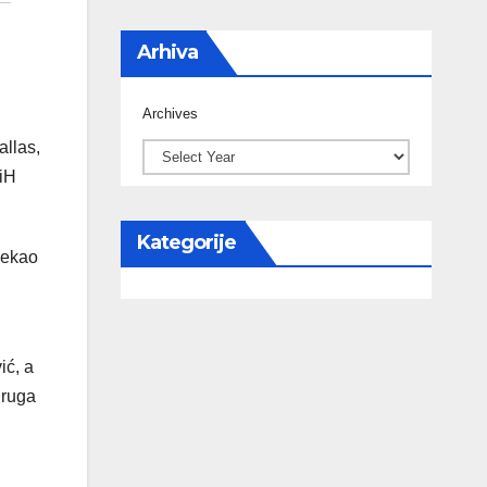
Arhiva
Archives
allas,
BiH
Kategorije
čekao
ić, a
druga