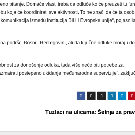
eno pitanje. Domaće vlasti treba da odluče ko će preuzeti tu fun
obu koja će koordinirati sve aktivnosti. To ne znači da će ta oso
 komunikacija između institucija BiH i Evropske unije“, pojasnila
a podršci Bosni i Hercegovini, ali da ključne odluke moraju do
obnost za donošenje odluka, tada više neće biti potrebe za
matrati postepeno ukidanje međunarodne supervizije“, zaključi
Tuzlaci na ulicama: Šetnja za pr