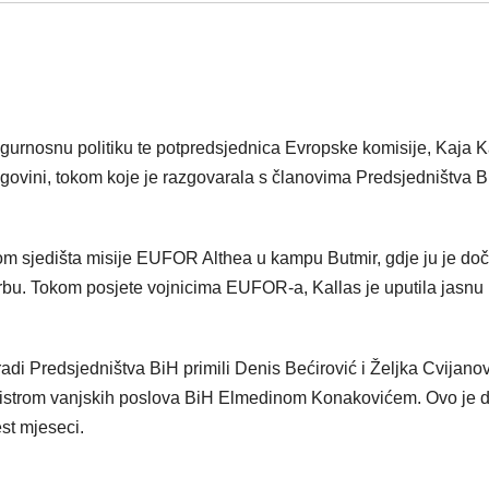
gurnosnu politiku te potpredsjednica Evropske komisije, Kaja K
egovini, tokom koje je razgovarala s članovima Predsjedništva 
kom sjedišta misije EUFOR Althea u kampu Butmir, gdje ju je do
rbu. Tokom posjete vojnicima EUFOR-a, Kallas je uputila jasnu
di Predsjedništva BiH primili Denis Bećirović i Željka Cvijanov
inistrom vanjskih poslova BiH Elmedinom Konakovićem. Ovo je 
st mjeseci.