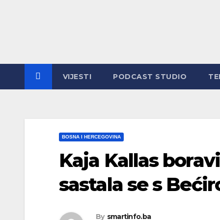
Skip
to
content
VIJESTI
PODCAST STUDIO
TE
BOSNA I HERCEGOVINA
Kaja Kallas borav
sastala se s Beći
By
smartinfo.ba