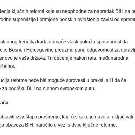
đenja ključnih reformi koje su neophodne za napredak BiH na p
rodne supervizije i primjene bonskih ovlaštenja zavisi od sprem
ati onog trenutka kada domaće vlasti pokažu sposobnost da
tucije Bosne i Hercegovine preuzmu punu odgovornost za upravl
jer ovo je vaša država. Tri decenije nakon rata, međunarodna
 Kallas.
cija reforme neće biti moguće sprovesti u praksi, ali i da će
oge za podršku BiH na njenom evropskom putu.
rača
aviti izvještaj o proširenju, koji će, kako je navela, uključivati 
 obaveza BiH, naročito u vezi s dvije ključne reforme.