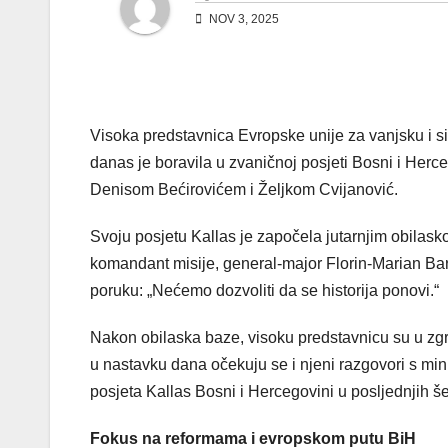
NOV 3, 2025
Visoka predstavnica Evropske unije za vanjsku i si
danas je boravila u zvaničnoj posjeti Bosni i Herc
Denisom Bećirovićem i Željkom Cvijanović.
Svoju posjetu Kallas je započela jutarnjim obilas
komandant misije, general-major Florin-Marian Ba
poruku: „Nećemo dozvoliti da se historija ponovi.“
Nakon obilaska baze, visoku predstavnicu su u zgra
u nastavku dana očekuju se i njeni razgovori s m
posjeta Kallas Bosni i Hercegovini u posljednjih še
Fokus na reformama i evropskom putu BiH