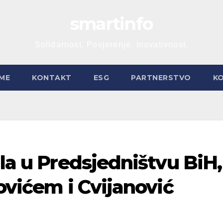
smartinfo
Solidarnost. Povjerenje. Inovativnost.
ME
KONTAKT
ESG
PARTNERSTVO
K
ila u Predsjedništvu BiH,
rovićem i Cvijanović