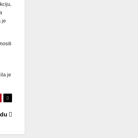
kciju,
ba
 je
nositi
la je
avdu