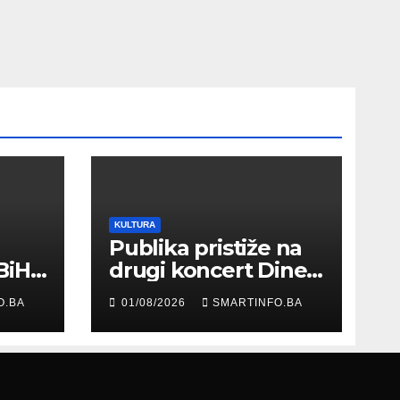
KULTURA
Publika pristiže na
BiH
drugi koncert Dine
Merlina na Koševu
O.BA
01/08/2026
SMARTINFO.BA
ma