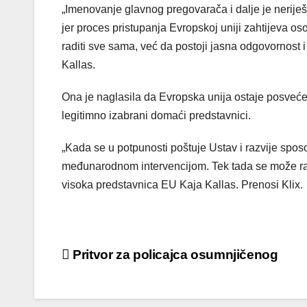
„Imenovanje glavnog pregovarača i dalje je neriješ
jer proces pristupanja Evropskoj uniji zahtijeva os
raditi sve sama, već da postoji jasna odgovornost i
Kallas.
Ona je naglasila da Evropska unija ostaje posvećen
legitimno izabrani domaći predstavnici.
„Kada se u potpunosti poštuje Ustav i razvije spos
međunarodnom intervencijom. Tek tada se može raz
visoka predstavnica EU Kaja Kallas. Prenosi Klix.
Post
Pritvor za policajca osumnjičenog
navigation