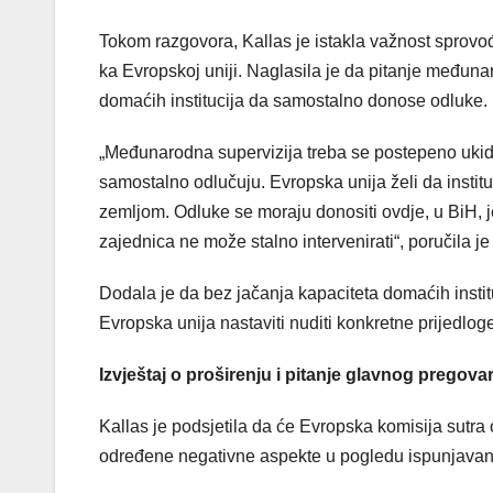
Tokom razgovora, Kallas je istakla važnost sprovo
ka Evropskoj uniji. Naglasila je da pitanje međuna
domaćih institucija da samostalno donose odluke.
„Međunarodna supervizija treba se postepeno ukid
samostalno odlučuju. Evropska unija želi da insti
zemljom. Odluke se moraju donositi ovdje, u BiH, 
zajednica ne može stalno intervenirati“, poručila je
Dodala je da bez jačanja kapaciteta domaćih institu
Evropska unija nastaviti nuditi konkretne prijedl
Izvještaj o proširenju i pitanje glavnog pregova
Kallas je podsjetila da će Evropska komisija sutra obj
određene negativne aspekte u pogledu ispunjavanja