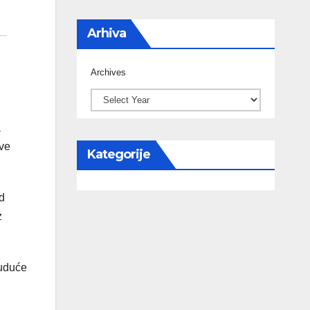
Arhiva
Archives
a
ove
Kategorije
d
z
buduće