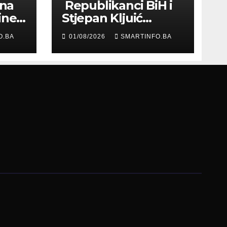
 na
Republikanci BiH i
ine
Stjepan Kljuić
evu
razgovarali o
O.BA
01/08/2026
SMARTINFO.BA
evropskom putu
Bosne i
Hercegovine