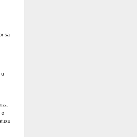
or sa
 u
voza
 o
atusu