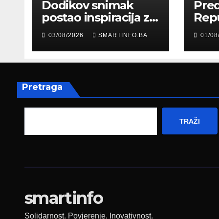
Dodikov snimak
Pred
postao inspiracija za
Rep
šale: Građani kroz
Edin
03/08/2026
SMARTINFO.BA
01/08
parodiju poslali
pris
poruku
prez
Fed
zapo
Pretraga
TRAŽI
smartinfo
Solidarnost. Povjerenje. Inovativnost.