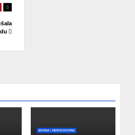
ušala
kadu
BOSNA I HERCEGOVINA