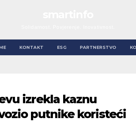
smartinfo
Solidarnost. Povjerenje. Inovativnost.
ME
KONTAKT
ESG
PARTNERSTVO
K
jevu izrekla kaznu
vozio putnike koristeći