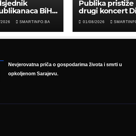
sjednik
Publika pristiže
ublikanaca BiH
drugi koncert D
 Garaplija
Merlina na Koš
/2026
SMARTINFO.BA
01/08/2026
SMARTINF
ustvovao
entaciji
eralnog sajma
šljavanja
Nevjerovatna priča o gospodarima života i smrti u
opkoljenom Sarajevu.