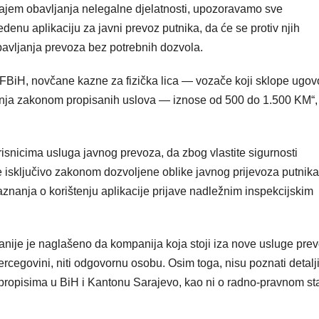
ajem obavljanja nelegalne djelatnosti, upozoravamo sve
edenu aplikaciju za javni prevoz putnika, da će se protiv njih
avljanja prevoza bez potrebnih dozvola.
iH, novčane kazne za fizička lica — vozače koji sklope ugov
avanja zakonom propisanih uslova — iznose od 500 do 1.500 KM“,
risnicima usluga javnog prevoza, da zbog vlastite sigurnosti
te isključivo zakonom dozvoljene oblike javnog prijevoza putnika
nanja o korištenju aplikacije prijave nadležnim inspekcijskim
ranije je naglašeno da kompanija koja stoji iza nove usluge pre
rcegovini, niti odgovornu osobu. Osim toga, nisu poznati detalji
propisima u BiH i Kantonu Sarajevo, kao ni o radno-pravnom st