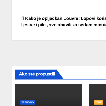
Post
Kako je opljačkan Louvre: Lopovi koristil
ljestve i pile , sve obavili za sedam minut
navigation
Ako ste propustili
TRENDING
TEME