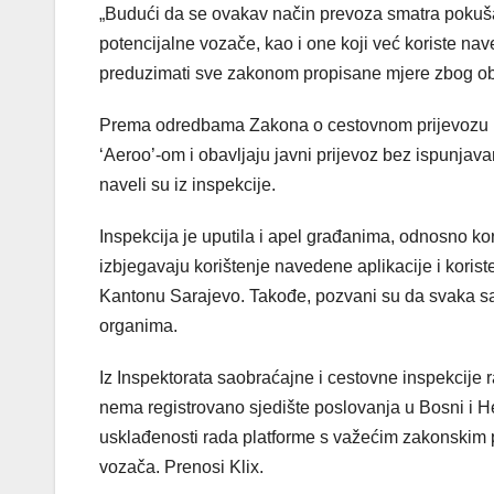
„Budući da se ovakav način prevoza smatra pokuš
potencijalne vozače, kao i one koji već koriste nav
preduzimati sve zakonom propisane mjere zbog ob
Prema odredbama Zakona o cestovnom prijevozu FB
‘Aeroo’-om i obavljaju javni prijevoz bez ispunj
naveli su iz inspekcije.
Inspekcija je uputila i apel građanima, odnosno ko
izbjegavaju korištenje navedene aplikacije i koris
Kantonu Sarajevo. Takođe, pozvani su da svaka saz
organima.
Iz Inspektorata saobraćajne i cestovne inspekcije 
nema registrovano sjedište poslovanja u Bosni i He
usklađenosti rada platforme s važećim zakonskim 
vozača. Prenosi Klix.