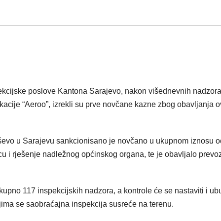
pekcijske poslove Kantona Sarajevo, nakon višednevnih nadzor
kacije “Aeroo”, izrekli su prve novčane kazne zbog obavljanja 
 Koševo u Sarajevu sankcionisano je novčano u ukupnom iznosu o
u i rješenje nadležnog općinskog organa, te je obavljalo prevo
upno 117 inspekcijskih nadzora, a kontrole će se nastaviti i u
jima se saobraćajna inspekcija susreće na terenu.