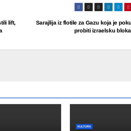
i lift,
Sarajlija iz flotile za Gazu koja je pok
a
probiti izraelsku blo
KULTURA