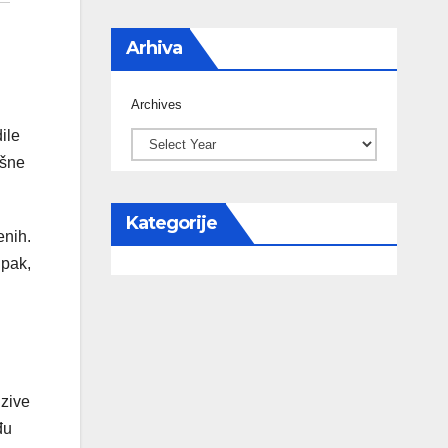
Arhiva
Archives
ile
ušne
Kategorije
enih.
Ipak,
nzive
đu