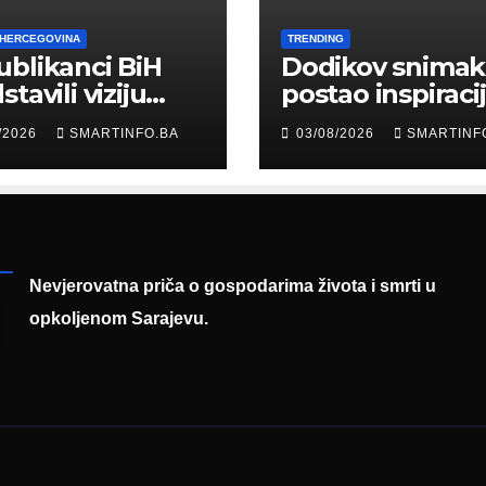
 HERCEGOVINA
TRENDING
blikanci BiH
Dodikov snimak
tavili viziju
postao inspiraci
erne Bosne i
šale: Građani kr
/2026
SMARTINFO.BA
03/08/2026
SMARTINF
cegovine
parodiju poslali
asadoru
poruku
mačke
Nevjerovatna priča o gospodarima života i smrti u
opkoljenom Sarajevu.