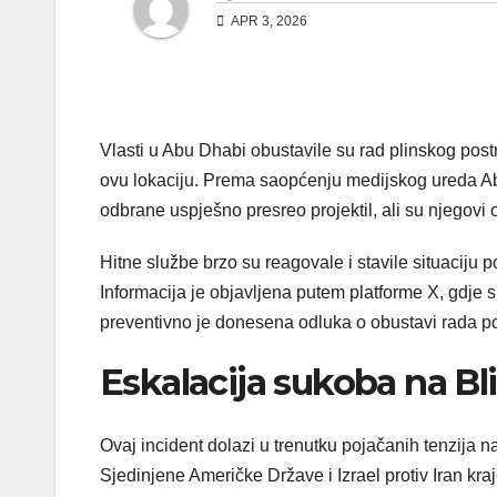
APR 3, 2026
Vlasti u Abu Dhabi obustavile su rad plinskog pos
ovu lokaciju. Prema saopćenju medijskog ureda Ab
odbrane uspješno presreo projektil, ali su njegovi o
Hitne službe brzo su reagovale i stavile situaciju 
Informacija je objavljena putem platforme X, gdje su 
preventivno je donesena odluka o obustavi rada pos
Eskalacija sukoba na Bl
Ovaj incident dolazi u trenutku pojačanih tenzija 
Sjedinjene Američke Države i Izrael protiv Iran kra