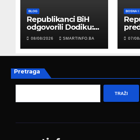
BLOG
BOSNA I
Republikanci BiH
Repu
odgovorili Dodiku:
preds
Bosanskohercegova
mod
08/08/2026
SMARTINFO.BA
07/08
čka kultura postoji i
Her
pripada svim
amb
građanima
Nje
Pretraga
TRAŽI