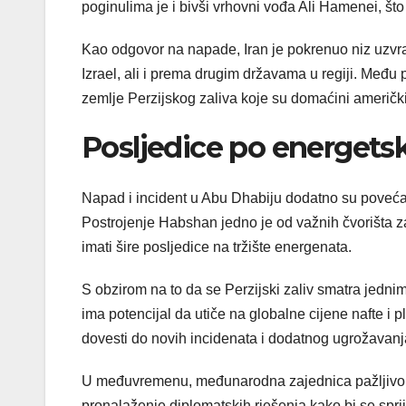
poginulima je i bivši vrhovni vođa Ali Hamenei, što
Kao odgovor na napade, Iran je pokrenuo niz uzvrat
Izrael, ali i prema drugim državama u regiji. Među p
zemlje Perzijskog zaliva koje su domaćini američki
Posljedice po energetsk
Napad i incident u Abu Dhabiju dodatno su povećali 
Postrojenje Habshan jedno je od važnih čvorišta za
imati šire posljedice na tržište energenata.
S obzirom na to da se Perzijski zaliv smatra jednim
ima potencijal da utiče na globalne cijene nafte i 
dovesti do novih incidenata i dodatnog ugrožavanj
U međuvremenu, međunarodna zajednica pažljivo prat
pronalaženje diplomatskih rješenja kako bi se sprij