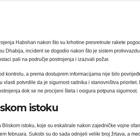
trojenja Habshan nakon što su krhotine presretnute rakete pogod
u Dhabija, incident se dogodio nakon što je sistem protivvazd
staci pali na područje postrojenja i izazvali požar.
pod kontrolu, a prema dostupnim informacijama nije bilo povrijeđ
vlasti potvrdile da je sigurnost radnika i stanovništva prioritet. 
trojenja dok se ne procijeni šteta i osigura potpuna sigurnost.
iskom istoku
na Bliskom istoku, koje su eskalirale nakon zajedničke vojne ofa
jem februara. Sukobi su do sada odnijeli veliki broj žrtava, a me