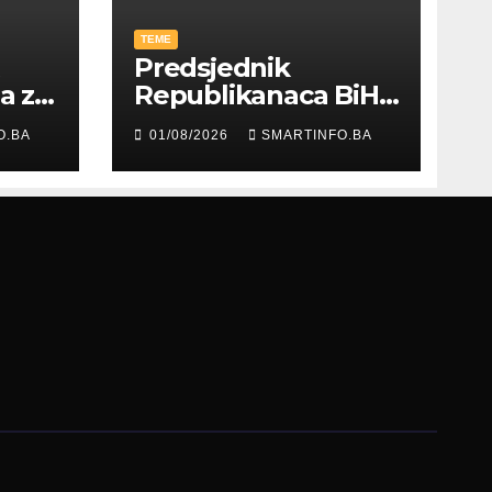
TEME
Predsjednik
ja za
Republikanaca BiH
oz
Edin Garaplija
O.BA
01/08/2026
SMARTINFO.BA
prisustvovao
prezentaciji
Federalnog sajma
zapošljavanja