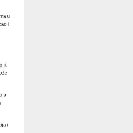
ima u
kao i
iji.
može
cija
a
ja i