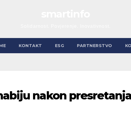
smartinfo
Solidarnost. Povjerenje. Inovativnost.
ME
KONTAKT
ESG
PARTNERSTVO
K
habiju nakon presretanj