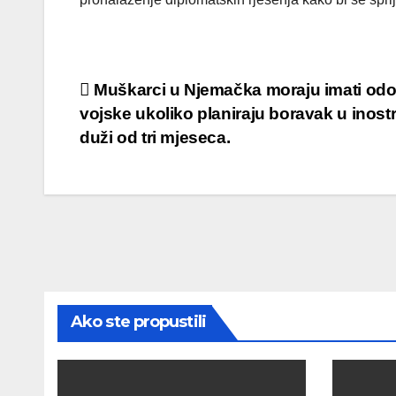
Post
Muškarci u Njemačka moraju imati odo
vojske ukoliko planiraju boravak u inost
navigation
duži od tri mjeseca.
Ako ste propustili