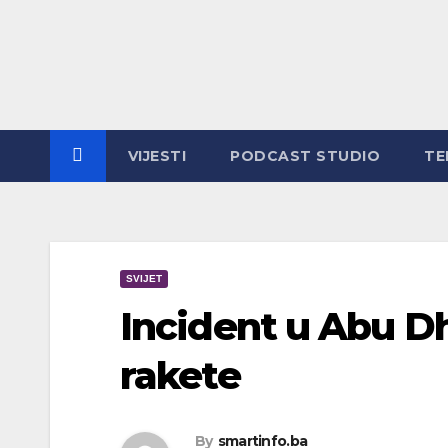
Skip
to
content
VIJESTI
PODCAST STUDIO
TE
SVIJET
Incident u Abu D
rakete
By
smartinfo.ba