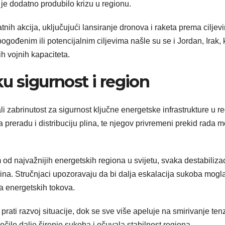
 je dodatno produbilo krizu u regionu.
nih akcija, uključujući lansiranje dronova i raketa prema ciljev
ogođenim ili potencijalnim ciljevima našle su se i Jordan, Irak, 
h vojnih kapaciteta.
u sigurnost i region
zabrinutost za sigurnost ključne energetske infrastrukture u reg
 preradu i distribuciju plina, te njegov privremeni prekid rada 
 od najvažnijih energetskih regiona u svijetu, svaka destabiliza
plina. Stručnjaci upozoravaju da bi dalja eskalacija sukoba mogl
a energetskih tokova.
i razvoj situacije, dok se sve više apeluje na smirivanje tenzi
ečilo dalje širenje sukoba i očuvala stabilnost regiona.