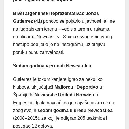
Bivši argentinski reprezentativac Jonas
Gutierrez (41)
ponovo se pojavio u javnosti, ali ne
na fudbalskom terenu – već s gitarom u rukama,
na ulicama Newcastlea. Snimak svog emotivnog
nastupa podijelio je na Instagramu, uz dirljivu
poruku punu zahvalnosti.
Sedam godina vjernosti Newcastleu
Gutierrez je tokom karijere igrao za nekoliko
klubova, uključujući
Mallorcu
i
Deportivo
u
Španiji, te
Newcastle United
i
Norwich
u
Engleskoj. Ipak, navijačima je najviše ostao u srcu
zbog svojih
sedam godina u dresu Newcastlea
(2008–2015), za koji je odigrao 205 utakmica i
postigao 12 golova.