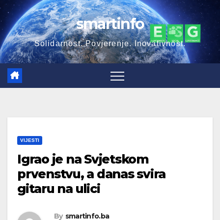
Skip
smartinfo
to
content
Solidarnost. Povjerenje. Inovativnost.
VIJESTI
Igrao je na Svjetskom
prvenstvu, a danas svira
gitaru na ulici
By
smartinfo.ba