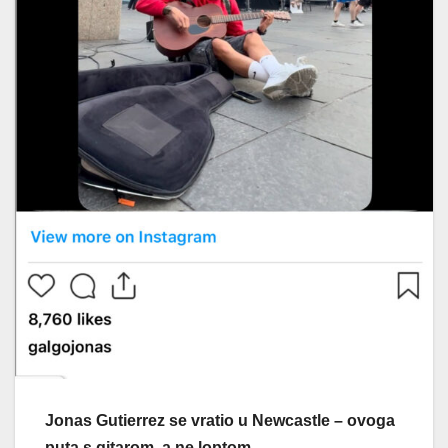
Jonas Gutierrez se vratio u Newcastle – ovoga
puta s gitarom, a ne loptom