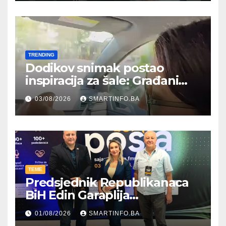
TRENDING
Dodikov snimak postao
inspiracija za šale: Građani
kroz parodiju poslali poruku
03/08/2026
SMARTINFO.BA
TEME
Predsjednik Republikanaca
BiH Edin Garaplija
prisustvovao prezentaciji
01/08/2026
SMARTINFO.BA
Federalnog sajma