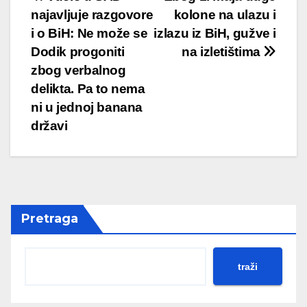
Post
najavljuje razgovore
kolone na ulazu i
navigation
i o BiH: Ne može se
izlazu iz BiH, gužve i
Dodik progoniti
na izletištima
zbog verbalnog
delikta. Pa to nema
ni u jednoj banana
državi
Pretraga
traži