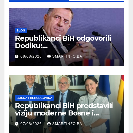
BLOG
Republikanci BiH odgovorili
Dodiku:
Bosanskohercegovačka
08/08/2026
SMARTINFO.BA
kultura postoji i pripada svim
građanima
BOSNA I HERCEGOVINA
Republikanci BiH predstavili
viziju moderne Bosne i
Hercegovine ambasadoru
07/08/2026
SMARTINFO.BA
Njemačke