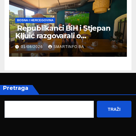
BOSNA I HERCEGOVINA
Republikanci BiH i Stjepan
Kljuić razgovarali o
evropskom putu Bosne i
01/08/2026
SMARTINFO.BA
Hercegovine
Pretraga
TRAŽI