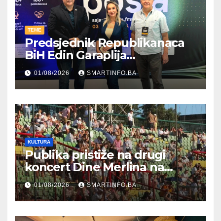
TEME
Predsjednik Republikanaca
BiH Edin Garaplija
prisustvovao prezentaciji
01/08/2026
SMARTINFO.BA
Federalnog sajma
zapošljavanja
KULTURA
Publika pristiže na drugi
koncert Dine Merlina na
Koševu
01/08/2026
SMARTINFO.BA