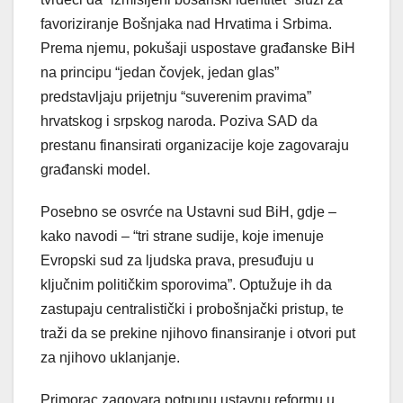
favoriziranje Bošnjaka nad Hrvatima i Srbima.
Prema njemu, pokušaji uspostave građanske BiH
na principu “jedan čovjek, jedan glas”
predstavljaju prijetnju “suverenim pravima”
hrvatskog i srpskog naroda. Poziva SAD da
prestanu finansirati organizacije koje zagovaraju
građanski model.
Posebno se osvrće na Ustavni sud BiH, gdje –
kako navodi – “tri strane sudije, koje imenuje
Evropski sud za ljudska prava, presuđuju u
ključnim političkim sporovima”. Optužuje ih da
zastupaju centralistički i probošnjački pristup, te
traži da se prekine njihovo finansiranje i otvori put
za njihovo uklanjanje.
Primorac zagovara potpunu ustavnu reformu u