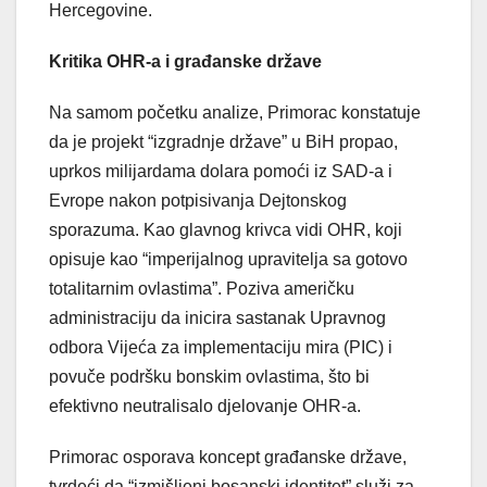
Hercegovine.
Kritika OHR-a i građanske države
Na samom početku analize, Primorac konstatuje
da je projekt “izgradnje države” u BiH propao,
uprkos milijardama dolara pomoći iz SAD-a i
Evrope nakon potpisivanja Dejtonskog
sporazuma. Kao glavnog krivca vidi OHR, koji
opisuje kao “imperijalnog upravitelja sa gotovo
totalitarnim ovlastima”. Poziva američku
administraciju da inicira sastanak Upravnog
odbora Vijeća za implementaciju mira (PIC) i
povuče podršku bonskim ovlastima, što bi
efektivno neutralisalo djelovanje OHR-a.
Primorac osporava koncept građanske države,
tvrdeći da “izmišljeni bosanski identitet” služi za