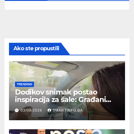
Ako ste propustili
TRENDING
Dodikov snimak postao
inspiracija za šale: Građani
kroz parodiju poslali poruku
03/08/2026
SMARTINFO.BA