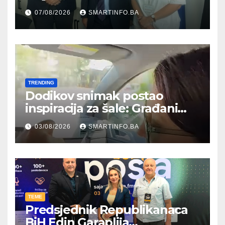
Hercegovine ambasadoru
07/08/2026
SMARTINFO.BA
Njemačke
TRENDING
Dodikov snimak postao
inspiracija za šale: Građani
kroz parodiju poslali poruku
03/08/2026
SMARTINFO.BA
TEME
Predsjednik Republikanaca
BiH Edin Garaplija