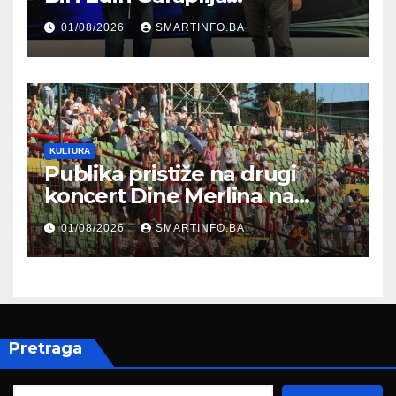
prisustvovao prezentaciji
01/08/2026
SMARTINFO.BA
Federalnog sajma
zapošljavanja
KULTURA
Publika pristiže na drugi
koncert Dine Merlina na
Koševu
01/08/2026
SMARTINFO.BA
Pretraga