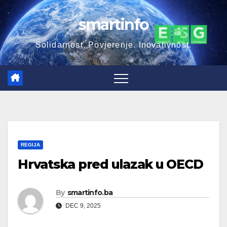
Skip
smartinfo
to
content
Solidarnost. Povjerenje. Inovativnost.
REGIJA
Hrvatska pred ulazak u OECD
By
smartinfo.ba
DEC 9, 2025