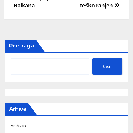
navigation
Balkana
teško ranjen
Pretraga
traži
Arhiva
Archives